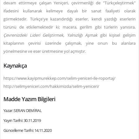
devam ettirmeye çalışan Yeniçeri, çevirmenliği de "Türkçeleştirmek"
ifadesini kullanarak kelimeye dayalı bir sanat faaliyeti olarak
görmektedir. Türkçe'ye kazandırdığı eserler, kendi yazdığı eserlerin
türünü de etkilemektedir ki; macera, gerilim gibi türlerin yanısıra,
Çevrenizdeki Lideri Geliştirmek, Yalnızlığı Aşmak
gibi kişisel gelişim
kitaplarının çevirisi üzerinde çalışmak, yine onun bu alanlara
yönelmesine ve eser üretmesine yol açmıştır.
Kaynakça
https://www.kayipmurekkep.com/selim-yeniceri-ile-roportaj/
http://selimyeniceri.com/hakkimizda/selim-yeniceri/
Madde Yazım Bilgileri
Yazar: SERAN DEMİRAL
Yayın Tarihi: 30.11.2019
Güncelleme Tarihi: 14.11.2020