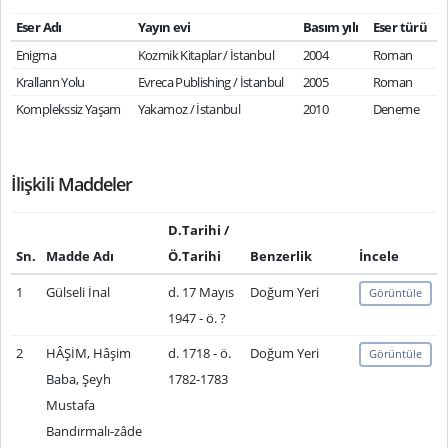
Eser Adı
Yayın evi
Basım yılı
Eser türü
Enigma
Kozmik Kitaplar / İstanbul
2004
Roman
Kralların Yolu
Evreca Publishing / İstanbul
2005
Roman
Komplekssiz Yaşam
Yakamoz / İstanbul
2010
Deneme
İlişkili Maddeler
D.Tarihi /
Sn.
Madde Adı
Ö.Tarihi
Benzerlik
İncele
1
Gülseli İnal
d. 17 Mayıs
Doğum Yeri
Görüntüle
1947 - ö. ?
2
HÂŞİM, Hâşim
d. 1718 - ö.
Doğum Yeri
Görüntüle
Baba, Şeyh
1782-1783
Mustafa
Bandırmalı-zâde