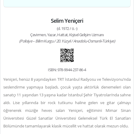
Selim Yeniçeri
(d. 1972 / ö. -)
Çevirmen, Yazar, Hattat, Kişisel Gelişim Uzmanı
(Polisiye – Bilim Kurgu / 20. Yüzyıl / Anadolu-Osmanlı-Türkiye)
ISBN: 978-9944-237-86-4
Yeniçeri, henüz 8 yaşındayken TRT İstanbul Radyosu ve Televizyonu’nda
seslendirme yapmaya başladı, çocuk yaşta aktörlük denemeleri olan
sanatçı 11 yaşından 13 yaşına kadar İstanbul Şehir Tiyatroları’nda sahne
aldı. Lise yıllarında bir rock tutkunu haline gelen ve gitar çalmayı
öğrenerek müziğe heves salan Yeniçeri, eğitimini Mimar Sinan
Üniversitesi Güzel Sanatlar Üniversitesi Geleneksel Türk El Sanatları
Bölümünde tamamlayarak klasik mücellit ve hattat olarak mezun oldu.