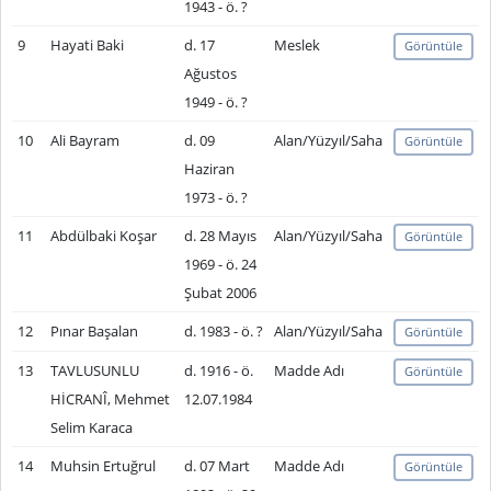
1943 - ö. ?
9
Hayati Baki
d. 17
Meslek
Görüntüle
Ağustos
1949 - ö. ?
10
Ali Bayram
d. 09
Alan/Yüzyıl/Saha
Görüntüle
Haziran
1973 - ö. ?
11
Abdülbaki Koşar
d. 28 Mayıs
Alan/Yüzyıl/Saha
Görüntüle
1969 - ö. 24
Şubat 2006
12
Pınar Başalan
d. 1983 - ö. ?
Alan/Yüzyıl/Saha
Görüntüle
13
TAVLUSUNLU
d. 1916 - ö.
Madde Adı
Görüntüle
HİCRANÎ, Mehmet
12.07.1984
Selim Karaca
14
Muhsin Ertuğrul
d. 07 Mart
Madde Adı
Görüntüle