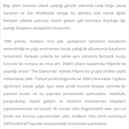
Bilgi işlem müdürü olarak çalıştığı gençlik yıllarında Uzak Doğu Savaş
Sanatları ve Zen felsefesiyle tanışıp bu alanlara özel olarak eğildi.
İlerleyen yıllarda psikoloji, kişisel gelişim gibi konulara duyduğu ilgi,
yazdığı kitapların arkaplanını oluşturdu.
1999 yılında,
Kralların Yolu
adlı, şarkılarının tamamını kendisinin
seslendirdiği ve çoğu enstrümanı bizzat çaldığı ilk albümünün kayıtlarını
tamamladı. İlerleyen yıllarda bu isimle aynı zamanda fantastik kurgu
türünde bir romana da imza attı. 2000'li yılların başlarında Filipinler'de
yaşadığı sırada "The Diamonds" adında Filipinli bir grupla birlikte çeşitli
mekanlarda çaldı. Türkiye'ye döndüğünde ise 2004 yılına kadar İngilizce
öğretmeni olarak çalıştı. Aynı sene içinde Kozmik Kitaplar isminde bir
yayınevi kurdu ve bu yayınevi bünyesinde spiritüalizm, metafizik,
parapsikoloji, kişisel gelişim ve okültizm konularında kitapların
yayınlanmasında rol oynadı. İlk romanı olan
Enigma
isimli eser, aynı yıl
içinde söz konusu yayınevinden çıktı.
Kralların Yolu
isimli romanıysa
2005'te Birharf Yayınları bünyesindeki Evreca'dan yayımlandı.