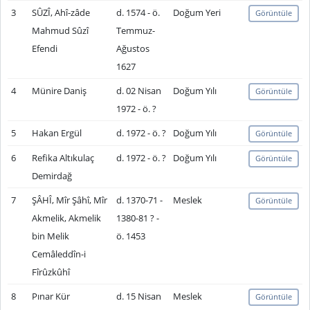
3
SÛZÎ, Ahî-zâde
d. 1574 - ö.
Doğum Yeri
Görüntüle
Mahmud Sûzî
Temmuz-
Efendi
Ağustos
1627
4
Münire Daniş
d. 02 Nisan
Doğum Yılı
Görüntüle
1972 - ö. ?
5
Hakan Ergül
d. 1972 - ö. ?
Doğum Yılı
Görüntüle
6
Refika Altıkulaç
d. 1972 - ö. ?
Doğum Yılı
Görüntüle
Demirdağ
7
ŞÂHÎ, Mîr Şâhî, Mîr
d. 1370-71 -
Meslek
Görüntüle
Akmelik, Akmelik
1380-81 ? -
bin Melik
ö. 1453
Cemâleddîn-i
Fîrûzkûhî
8
Pınar Kür
d. 15 Nisan
Meslek
Görüntüle