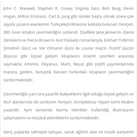
John C. Maxwell, Stephen R. Covey, Virginia Satir, Bob Burg, Kevin
Hogan, Milton Erickson, Carl G. Jung gibi isimler başta olmak üzere çok
sayıda yazarın eserlerinin Türkçeleştirilmesine katkıda bulunan Yeniçeri,
300 civarı kitabın çevirmenliğini üstlendi. Özellikle Jane Jensen’ın
Dante
Denklemi
ve Pierce Brown’ın
Kızıl Yükseliş
romanlarıyla, Eckhart Tolle’nin
Şimdinin Gücü
ve
Var Olmanın Gücü
ile Louise Hay’in
Pozitif Gücün
Büyüsü
gibi kişisel gelişim kitaplarını önemli çevirileri arasında
saymakta; Artemis, Okyanus, Martı, Beyaz gibi çeşitli yayınevlerinde
macera, gerilim, fantastik benzeri türlerdeki kitapların çevirmenliğini
sürdürmektedir.
Çevirmenliğin yanı sıra yazarlık faaliyetlerini ilgili olduğu kişisel gelişim ve
NLP alanlarında da sürdüren Yeniçeri
,
Komplekssiz Yaşam
isimli kitabın
yazarıdır. Aynı zamanda karma teknikler kullandığı illüstrasyon
çalışmalarını ve müzikal etkinliklerini sürdürmektedir.
Genç yaşlarda sahneyle tanışan, sanat eğitimi alan ve müzik kariyerini