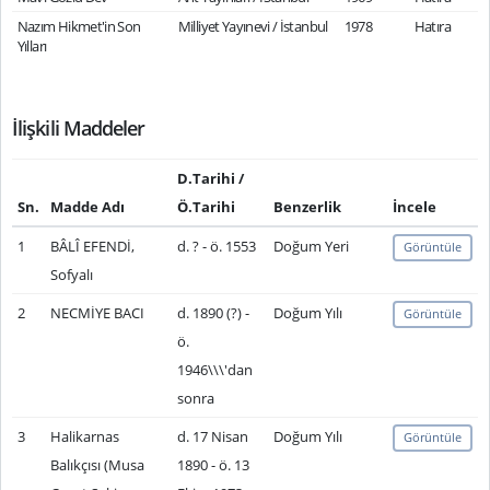
Nazım Hikmet'in Son
Milliyet Yayınevi / İstanbul
1978
Hatıra
Yılları
İlişkili Maddeler
D.Tarihi /
Sn.
Madde Adı
Ö.Tarihi
Benzerlik
İncele
1
BÂLÎ EFENDİ,
d. ? - ö. 1553
Doğum Yeri
Görüntüle
Sofyalı
2
NECMİYE BACI
d. 1890 (?) -
Doğum Yılı
Görüntüle
ö.
1946\\\'dan
sonra
3
Halikarnas
d. 17 Nisan
Doğum Yılı
Görüntüle
Balıkçısı (Musa
1890 - ö. 13