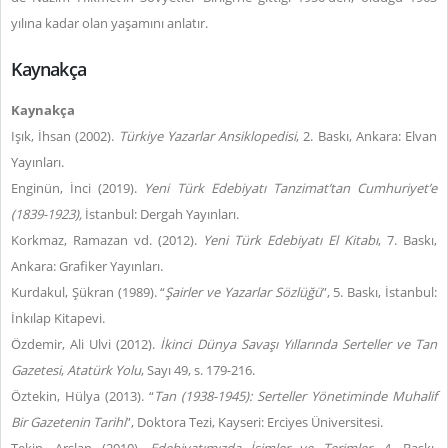
yılına kadar olan yaşamını anlatır.
Kaynakça
Kaynakça
Işık, İhsan (2002).
Türkiye Yazarlar Ansiklopedisi
, 2. Baskı, Ankara: Elvan
Yayınları.
Enginün, İnci (2019).
Yeni Türk Edebiyatı Tanzimat’tan Cumhuriyet’e
(1839-1923),
İstanbul: Dergah Yayınları.
Korkmaz, Ramazan vd. (2012).
Yeni Türk Edebiyatı El Kitabı
, 7. Baskı,
Ankara: Grafiker Yayınları.
Kurdakul, Şükran (1989). “
Şairler ve Yazarlar Sözlüğü
”, 5. Baskı, İstanbul:
İnkılap Kitapevi.
Özdemir, Ali Ulvi (2012).
İkinci Dünya Savaşı Yıllarında Serteller ve Tan
Gazetesi
,
Atatürk Yolu
, Sayı 49, s. 179-216.
Öztekin, Hülya (2013). “
Tan (1938-1945): Serteller Yönetiminde Muhalif
Bir Gazetenin Tarihi
”, Doktora Tezi, Kayseri: Erciyes Üniversitesi.