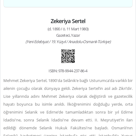
Zekeriya Sertel
(d. 1890 / ö. 11 Mart 1980)
Gazeteci, Yazar
(Yeni Edebiyat / 19. Yüzyıl / Anadolu-Osmanlı-Türkiye)
ISBN: 978-9944-237-86-4
Mehmet Zekeriya Sertel, 1890'da Selânik’e bağlı Usturumca’da varlıklı bir
ailenin çocuğu olarak dünyaya geldi. Zekeriya Sertel’in asıl adı Zikri’dir.
Lise yıllarında adını Mehmet Zekeriya olarak değiştirdi ve gazetecilik
hayatı boyunca bu isimle anıldı. İlköğrenimini doğduğu yerde, orta
öğrenimini Selanik ve Edirne’de tamamladıktan sonra bir yıl Edirne
İdadisi'ne, sonra Selanik İdadisi'ne devam etti. II. Meşrutiyet’in ilan
edildiği dönemde Selanik Hukuk Fakültesi'ne başladı. Osmanlı’nın
Selanik’i kaybetmesi üzerine İstanbul’a göç etti. İstanbul’da Yunus