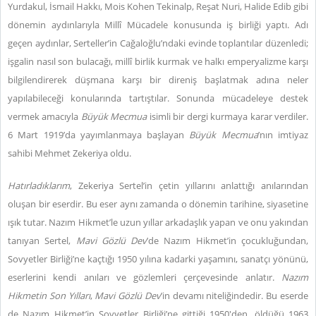
Yurdakul, İsmail Hakkı, Mois Kohen Tekinalp, Reşat Nuri, Halide Edib gibi
dönemin aydınlarıyla Millî Mücadele konusunda iş birliği yaptı. Adı
geçen aydınlar, Serteller’in Cağaloğlu’ndaki evinde toplantılar düzenledi;
işgalin nasıl son bulacağı, millî birlik kurmak ve halkı emperyalizme karşı
bilgilendirerek düşmana karşı bir direniş başlatmak adına neler
yapılabileceği konularında tartıştılar. Sonunda mücadeleye destek
vermek amacıyla
Büyük Mecmua
isimli bir dergi kurmaya karar verdiler.
6 Mart 1919’da yayımlanmaya başlayan
Büyük Mecmua
’nın imtiyaz
sahibi Mehmet Zekeriya oldu.
Hatırladıklarım
, Zekeriya Sertel’in çetin yıllarını anlattığı anılarından
oluşan bir eserdir. Bu eser aynı zamanda o dönemin tarihine, siyasetine
ışık tutar. Nazım Hikmet’le uzun yıllar arkadaşlık yapan ve onu yakından
tanıyan Sertel,
Mavi Gözlü Dev
’de Nazım Hikmet’in çocukluğundan,
Sovyetler Birliği’ne kaçtığı 1950 yılına kadarki yaşamını, sanatçı yönünü,
eserlerini kendi anıları ve gözlemleri çerçevesinde anlatır.
Nazım
Hikmetin Son Yılları
,
Mavi Gözlü Dev
’in devamı niteliğindedir. Bu eserde
de Nazım Hikmet’in Sovyetler Birliği’ne gittiği 1950'den, öldüğü 1963