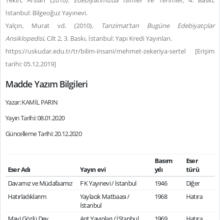
Tekin, Arslan (2010).
Edebiyatımızda İsimler ve Terimler,
4. Baskı,
İstanbul: Bilgeoğuz Yayınevi.
Yalçın, Murat vd. (2010).
Tanzimat’tan Bugüne Edebiyatçılar
Ansiklopedisi
, Cilt 2, 3. Baskı, İstanbul: Yapı Kredi Yayınları.
https://uskudar.edu.tr/tr/bilim-insani/mehmet-zekeriya-sertel [Erişim
tarihi: 05.12.2019]
Madde Yazım Bilgileri
Yazar: KAMİL PARIN
Yayın Tarihi: 08.01.2020
Güncelleme Tarihi: 20.12.2020
Basım
Eser
Eser Adı
Yayın evi
yılı
türü
Davamız ve Müdafaamız
F K Yayınevi / İstanbul
1946
Diğer
Hatırladıklarım
Yaylacık Matbaası /
1968
Hatıra
İstanbul
Mavi Gözlü Dev
Ant Yayınları / İStanbul
1969
Hatıra