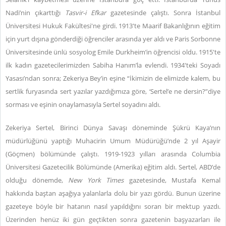
Nadi’nin çıkarttığı
Tasvir-i Efkar
gazetesinde çalıştı. Sonra İstanbul
Üniversitesi Hukuk Fakültesi'ne girdi. 1913'te Maarif Bakanlığının eğitim
için yurt dışına gönderdiği öğrenciler arasında yer aldı ve Paris Sorbonne
Üniversitesinde ünlü sosyolog Emile Durkheim’in öğrencisi oldu. 1915'te
ilk kadın gazetecilerimizden Sabiha Hanım’la evlendi. 1934'teki Soyadı
Yasası’ndan sonra; Zekeriya Bey’in eşine “İkimizin de elimizde kalem, bu
sertlik furyasında sert yazılar yazdığımıza göre, ‘Sertel’e ne dersin?”diye
sorması ve eşinin onaylamasıyla Sertel soyadını aldı.
Zekeriya Sertel, Birinci Dünya Savaşı döneminde Şükrü Kaya’nın
müdürlüğünü yaptığı Muhacirin Umum Müdürüğü’nde 2 yıl Aşayir
(Göçmen) bölümünde çalıştı. 1919-1923 yılları arasında Columbia
Üniversitesi Gazetecilik Bölümünde (Amerika) eğitim aldı. Sertel, ABD’de
olduğu dönemde,
New York Times
gazetesinde, Mustafa Kemal
hakkında baştan aşağıya yalanlarla dolu bir yazı gördü. Bunun üzerine
gazeteye böyle bir hatanın nasıl yapıldığını soran bir mektup yazdı.
Üzerinden henüz iki gün geçtikten sonra gazetenin başyazarları ile