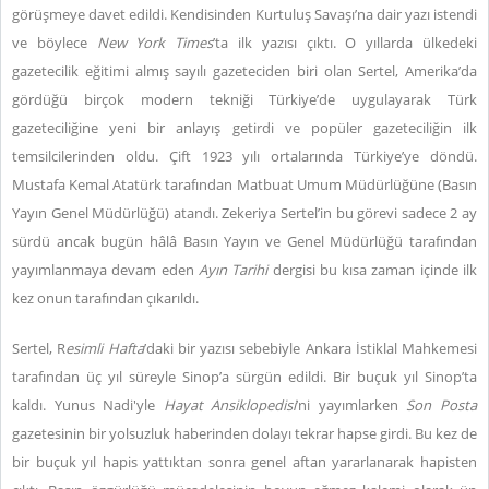
görüşmeye davet edildi. Kendisinden Kurtuluş Savaşı’na dair yazı istendi
ve böylece
New York Times
’ta ilk yazısı çıktı. O yıllarda ülkedeki
gazetecilik eğitimi almış sayılı gazeteciden biri olan Sertel, Amerika’da
gördüğü birçok modern tekniği Türkiye’de uygulayarak Türk
gazeteciliğine yeni bir anlayış getirdi ve popüler gazeteciliğin ilk
temsilcilerinden oldu. Çift 1923 yılı ortalarında Türkiye’ye döndü.
Mustafa Kemal Atatürk tarafından Matbuat Umum Müdürlüğüne (Basın
Yayın Genel Müdürlüğü) atandı. Zekeriya Sertel’in bu görevi sadece 2 ay
sürdü ancak bugün hâlâ Basın Yayın ve Genel Müdürlüğü tarafından
yayımlanmaya devam eden
Ayın Tarihi
dergisi bu kısa zaman içinde ilk
kez onun tarafından çıkarıldı.
Sertel, R
esimli Hafta
’daki bir yazısı sebebiyle Ankara İstiklal Mahkemesi
tarafından üç yıl süreyle Sinop’a sürgün edildi. Bir buçuk yıl Sinop’ta
kaldı. Yunus Nadi'yle
Hayat Ansiklopedisi
’ni yayımlarken
Son Posta
gazetesinin bir yolsuzluk haberinden dolayı tekrar hapse girdi. Bu kez de
bir buçuk yıl hapis yattıktan sonra genel aftan yararlanarak hapisten