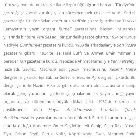
tüm yaşamını demokrasi ve ifade özgürlüğü uğruna harcadı; Türkiye’nin
geçirdiği çalkantılı kuruluş yılları süresince pek çok eser verdi. Sertel,
gazeteciliğe 1911'de Selanik’te Yunus Nadi’nin çıkardığı, İttihat ve Terakki
Cemiyeti’nin yayın organı
Rumeli
gazetesinde başladı. Mütareke
yıllarında bir süre
Yeni Ses
adlı bir gündelik gazete çıkarttı. 1924'te Yunus
Nadi'yle
Cumhuriyet
gazetesini kurdu. 1930’da arkadaşlarıyla
Son Posta
gazetesini çıkardı. 1934'te ise Halil Lütfi ve Ahmet Emin Yalman'la
beraber
Tan
gazetesini kurdu. Nebizade Ahmet Hamdi'yle
Yeni Felsefe
’yi
hazırladı.
Sevimli Mecmua
adlı çocuk mecmuasını,
Resimli Hafta
dergilerini çıkardı. Eşi Sabiha Sertel'le
Resimli Ay
dergisini çıkardı. Bu
dergi, içlerinde Nazım Hikmet gibi daha sonra uluslararası üne sahip
olacak genç yazarların, şairlerin çalışmalarının ilk yayımlandığı yayın
organı olarak döneminde büyük dikkat çekti. 1932'de ülkenin ilk
ansiklopedisi olan
Hayat Ansiklopedisi
’ni hazırladı.
Çocuk
Ansiklopedisi
’nin yayımlanmasına öncülük etti. Sertel, İstanbul’un işgal
altında olduğu dönemde Ömer Seyfettin, Ali Canip, Falih Rıfkı, Yusuf
Ziya, Orhan Seyfi, Faruk Nafiz, Köprülüzade Fuat, Mehmet Emin