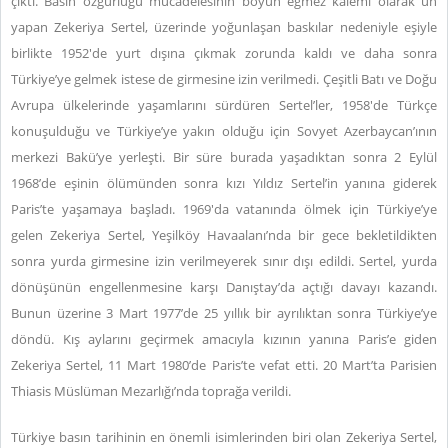
çıktı. Basın özgürlüğü mücadelesinin boyun eğmez kalemi olarak ün
yapan Zekeriya Sertel, üzerinde yoğunlaşan baskılar nedeniyle eşiyle
birlikte 1952'de yurt dışına çıkmak zorunda kaldı ve daha sonra
Türkiye’ye gelmek istese de girmesine izin verilmedi. Çeşitli Batı ve Doğu
Avrupa ülkelerinde yaşamlarını sürdüren Sertel’ler, 1958'de Türkçe
konuşulduğu ve Türkiye’ye yakın olduğu için Sovyet Azerbaycan’ının
merkezi Bakü’ye yerleşti. Bir süre burada yaşadıktan sonra 2 Eylül
1968’de eşinin ölümünden sonra kızı Yıldız Sertel’in yanına giderek
Paris’te yaşamaya başladı. 1969'da vatanında ölmek için Türkiye’ye
gelen Zekeriya Sertel, Yeşilköy Havaalanı’nda bir gece bekletildikten
sonra yurda girmesine izin verilmeyerek sınır dışı edildi. Sertel, yurda
dönüşünün engellenmesine karşı Danıştay’da açtığı davayı kazandı.
Bunun üzerine 3 Mart 1977’de 25 yıllık bir ayrılıktan sonra Türkiye’ye
döndü. Kış aylarını geçirmek amacıyla kızının yanına Paris’e giden
Zekeriya Sertel, 11 Mart 1980’de Paris’te vefat etti. 20 Mart’ta Parisien
Thiasis Müslüman Mezarlığı’nda toprağa verildi.
Türkiye basın tarihinin en önemli isimlerinden biri olan Zekeriya Sertel,