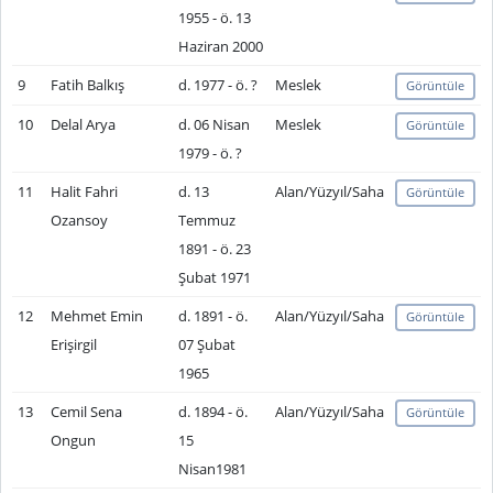
1955 - ö. 13
Haziran 2000
9
Fatih Balkış
d. 1977 - ö. ?
Meslek
Görüntüle
10
Delal Arya
d. 06 Nisan
Meslek
Görüntüle
1979 - ö. ?
11
Halit Fahri
d. 13
Alan/Yüzyıl/Saha
Görüntüle
Ozansoy
Temmuz
1891 - ö. 23
Şubat 1971
12
Mehmet Emin
d. 1891 - ö.
Alan/Yüzyıl/Saha
Görüntüle
Erişirgil
07 Şubat
1965
13
Cemil Sena
d. 1894 - ö.
Alan/Yüzyıl/Saha
Görüntüle
Ongun
15
Nisan1981