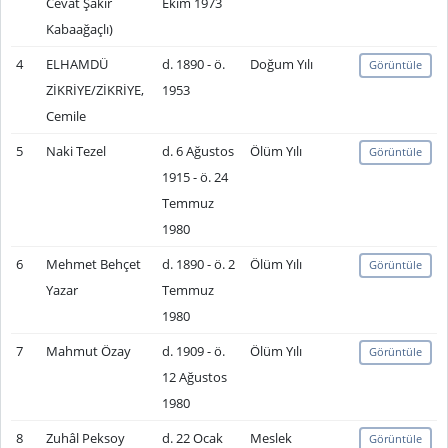
Cevat Şakir
Ekim 1973
Kabaağaçlı)
4
ELHAMDÜ
d. 1890 - ö.
Doğum Yılı
Görüntüle
ZİKRİYE/ZİKRİYE,
1953
Cemile
5
Naki Tezel
d. 6 Ağustos
Ölüm Yılı
Görüntüle
1915 - ö. 24
Temmuz
1980
6
Mehmet Behçet
d. 1890 - ö. 2
Ölüm Yılı
Görüntüle
Yazar
Temmuz
1980
7
Mahmut Özay
d. 1909 - ö.
Ölüm Yılı
Görüntüle
12 Ağustos
1980
8
Zuhâl Peksoy
d. 22 Ocak
Meslek
Görüntüle