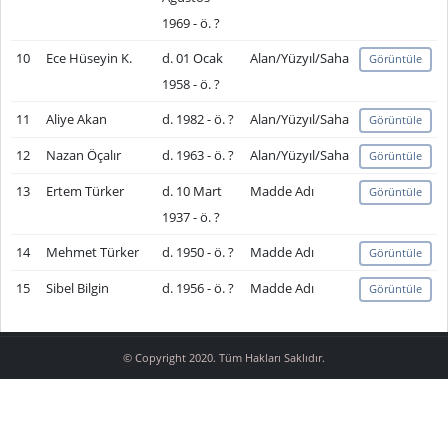
1969 - ö. ?
10
Ece Hüseyin K.
d. 01 Ocak
Alan/Yüzyıl/Saha
Görüntüle
1958 - ö. ?
11
Aliye Akan
d. 1982 - ö. ?
Alan/Yüzyıl/Saha
Görüntüle
12
Nazan Öçalır
d. 1963 - ö. ?
Alan/Yüzyıl/Saha
Görüntüle
13
Ertem Türker
d. 10 Mart
Madde Adı
Görüntüle
1937 - ö. ?
14
Mehmet Türker
d. 1950 - ö. ?
Madde Adı
Görüntüle
15
Sibel Bilgin
d. 1956 - ö. ?
Madde Adı
Görüntüle
© Copyright 2020. Tüm Hakları Saklıdır.