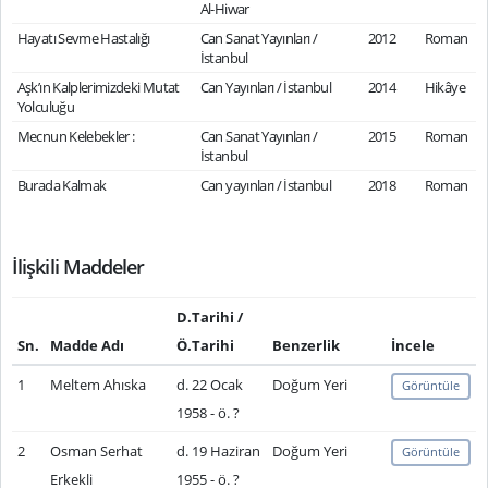
Al-Hiwar
Hayatı Sevme Hastalığı
Can Sanat Yayınları /
2012
Roman
İstanbul
Aşk’ın Kalplerimizdeki Mutat
Can Yayınları / İstanbul
2014
Hikâye
Yolculuğu
Mecnun Kelebekler :
Can Sanat Yayınları /
2015
Roman
İstanbul
Burada Kalmak
Can yayınları / İstanbul
2018
Roman
İlişkili Maddeler
D.Tarihi /
Sn.
Madde Adı
Ö.Tarihi
Benzerlik
İncele
1
Meltem Ahıska
d. 22 Ocak
Doğum Yeri
Görüntüle
1958 - ö. ?
2
Osman Serhat
d. 19 Haziran
Doğum Yeri
Görüntüle
Erkekli
1955 - ö. ?