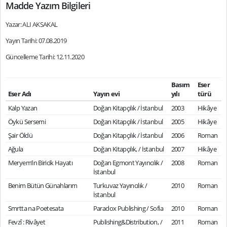
Madde Yazım Bilgileri
Yazar: ALI AKSAKAL
Yayın Tarihi: 07.08.2019
Güncelleme Tarihi: 12.11.2020
Basım
Eser
Eser Adı
Yayın evi
yılı
türü
Kalp Yazan
Doğan Kitapçılık / İstanbul
2003
Hikâye
Öykü Sersemi
Doğan Kitapçılık / İstanbul
2005
Hikâye
Şair Öldü
Doğan Kitapçılık / İstanbul
2006
Roman
Ağula
Doğan Kitapçılık, / İstanbul
2007
Hikâye
Meryem’in Biricik Hayatı
Doğan Egmont Yayıncılık /
2008
Roman
İstanbul
Benim Bütün Günahlarım
Turkuvaz Yayıncılık /
2010
Roman
İstanbul
Smrtta na Poetesata
Paradox Publishing / Sofia
2010
Roman
Fevzî : Rivâyet
Publishing&Distribution, /
2011
Roman