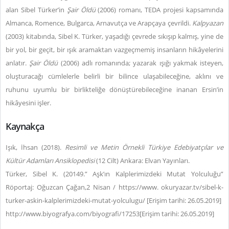
alan Sibel Türker’in
Şair Öldü
(2006) romanı, TEDA projesi kapsamında
Almanca, Romence, Bulgarca, Arnavutça ve Arapçaya çevrildi.
Kalpyazan
(2003) kitabında, Sibel K. Türker, yaşadığı çevrede sıkışıp kalmış, yine de
bir yol, bir geçit, bir ışık aramaktan vazgeçmemiş insanların hikâyelerini
anlatır.
Şair Öldü
(2006) adlı romanında; yazarak ışığı yakmak isteyen,
oluşturacağı cümlelerle belirli bir bilince ulaşabileceğine, aklını ve
ruhunu uyumlu bir birlikteliğe dönüştürebileceğine inanan Ersin’in
hikâyesini işler.
Kaynakça
Işık, İhsan (2018).
Resimli ve Metin Örnekli
Türkiye Edebiyatçılar ve
Kültür Adamları Ansiklopedisi
(12 Cilt) Ankara: Elvan Yayınları.
Türker, Sibel K. (20149.” Aşk’ın Kalplerimizdeki Mutat Yolculuğu”
Röportaj: Oğuzcan Çağan,2 Nisan / https://www. okuryazar.tv/sibel-k-
turker-askin-kalplerimizdeki-mutat-yolculugu/ [Erişim tarihi: 26.05.2019]
http://www.biyografya.com/biyografi/17253[Erişim tarihi: 26.05.2019]