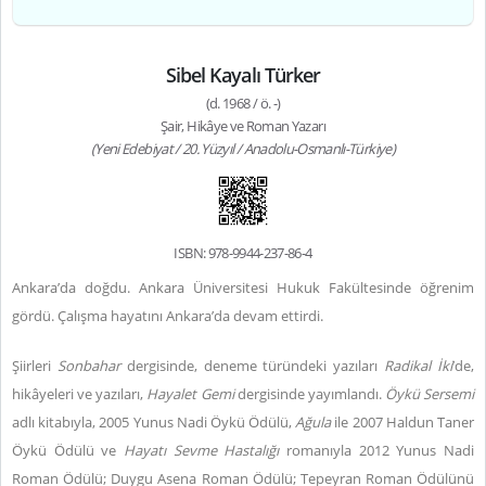
Sibel Kayalı Türker
(d. 1968 / ö. -)
Şair, Hikâye ve Roman Yazarı
(Yeni Edebiyat / 20. Yüzyıl / Anadolu-Osmanlı-Türkiye)
ISBN: 978-9944-237-86-4
Ankara’da doğdu. Ankara Üniversitesi Hukuk Fakültesinde öğrenim
gördü. Çalışma hayatını Ankara’da devam ettirdi.
Şiirleri
Sonbahar
dergisinde, deneme türündeki yazıları
Radikal İki
’de,
hikâyeleri ve yazıları,
Hayalet Gemi
dergisinde yayımlandı.
Öykü Sersemi
adlı kitabıyla, 2005 Yunus Nadi Öykü Ödülü,
Ağula
ile 2007 Haldun Taner
Öykü Ödülü ve
Hayatı Sevme Hastalığı
romanıyla 2012 Yunus Nadi
Roman Ödülü; Duygu Asena Roman Ödülü; Tepeyran Roman Ödülünü