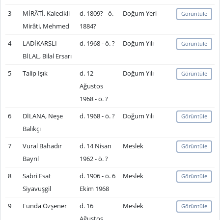
3
MİRÂTİ, Kalecikli
d. 1809? - ö.
Doğum Yeri
Görüntüle
Mirâti, Mehmed
1884?
4
LADİKARSLI
d. 1968 - ö. ?
Doğum Yılı
Görüntüle
BİLAL, Bilal Ersarı
5
Talip Işık
d. 12
Doğum Yılı
Görüntüle
Ağustos
1968 - ö. ?
6
DİLANA, Neşe
d. 1968 - ö. ?
Doğum Yılı
Görüntüle
Balıkçı
7
Vural Bahadır
d. 14 Nisan
Meslek
Görüntüle
Bayrıl
1962 - ö. ?
8
Sabri Esat
d. 1906 - ö. 6
Meslek
Görüntüle
Siyavuşgil
Ekim 1968
9
Funda Özşener
d. 16
Meslek
Görüntüle
Ağustos