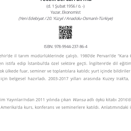
(d. 1 Şubat 1956 / ö. -)
Yazar, Ekonomist
(Yeni Edebiyat / 20. Yüzyıl / Anadolu-Osmanlı-Türkiye)
ISBN: 978-9944-237-86-4
kişehir’de il tarım müdürlüklerinde çalıştı. 1980’de Pervari’de “Ka
n istifa edip İstanbul’da özel sektöre geçti. İngiltere’de dil eğit
 ülkede fuar, seminer ve toplantılara katıldı; yurt içinde bildirile
için belgesel hazırladı. 2003-2017 yılları arasında Kuzey Irak’ta, T
işim Yayınları’ndan 2011 yılında çıkan
Wansa
adlı öykü kitabı 2016’
Amerika'da kurs, konferans ve seminerlere katıldı. Anlatımındaki iç