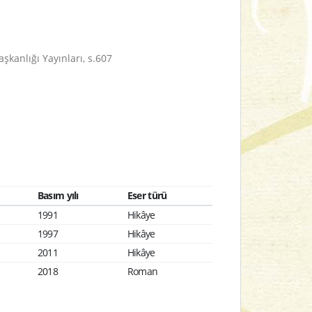
aşkanlığı Yayınları, s.607
Basım yılı
Eser türü
1991
Hikâye
1997
Hikâye
2011
Hikâye
2018
Roman