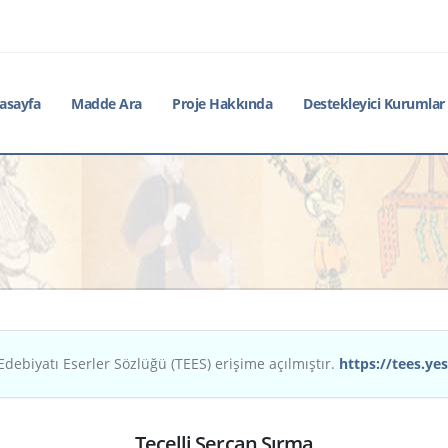
asayfa
Madde Ara
Proje Hakkında
Destekleyici Kurumlar
Edebiyatı Eserler Sözlüğü (TEES) erişime açılmıştır.
https://tees.yes
Tecelli Sercan Sırma