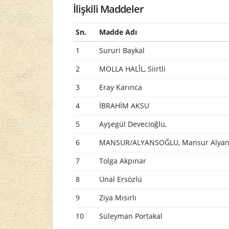
İlişkili Maddeler
Sn.
Madde Adı
1
Sururi Baykal
2
MOLLA HALÎL, Siirtli
3
Eray Karınca
4
İBRAHİM AKSU
5
Ayşegül Devecioğlu,
6
MANSUR/ALYANSOĞLU, Mansur Alyan
7
Tolga Akpınar
8
Ünal Ersözlü
9
Ziya Mısırlı
10
Süleyman Portakal