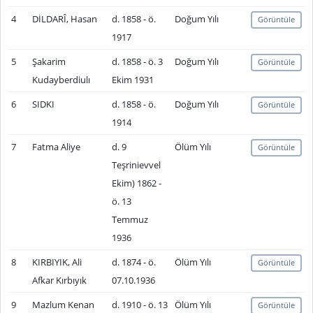
4
DİLDARÎ, Hasan
d. 1858 - ö.
Doğum Yılı
Görüntüle
1917
5
Şakarim
d. 1858 - ö. 3
Doğum Yılı
Görüntüle
Kudayberdiulı
Ekim 1931
6
SIDKI
d. 1858 - ö.
Doğum Yılı
Görüntüle
1914
7
Fatma Aliye
d. 9
Ölüm Yılı
Görüntüle
Teşrinievvel
Ekim) 1862 -
ö. 13
Temmuz
1936
8
KIRBIYIK, Ali
d. 1874 - ö.
Ölüm Yılı
Görüntüle
Afkar Kırbıyık
07.10.1936
9
Mazlum Kenan
d. 1910 - ö. 13
Ölüm Yılı
Görüntüle