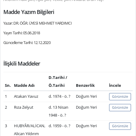
Madde Yazım Bilgileri
Yazar: DR. ÖĞR. ÜYESİ MEHMET YARDIMCI
Yayın Tarihi: 05.06.2018
Güncelleme Tarihi: 12.12.2020
İlişkili Maddeler
D.Tarihi /
Sn.
Madde Adı
Ö.Tarihi
Benzerlik
İncele
1
Atakan Yavuz
d. 1974 - ö. ?
Doğum Yeri
Görüntüle
2
Rıza Zelyut
d. 13 Nisan
Doğum Yeri
Görüntüle
1948 - ö. ?
3
HUBYÂR/ALİCAN,
d. 1959 - ö. ?
Doğum Yeri
Görüntüle
Alican Yıldırım