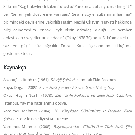
Sıtkı’nın "Kâğıt alevlendi kalem tutuştu/ Yâre bir arzuhal yazmadım gitti"
ve: "Seher yeli dost eline varırsan/ Selam söyle sultanıma hanıma"
biçimindeki deyişlerine yakınlığı Haşim Nezihi Okay’ın “Hayatı hakkında
bilgi edinemedim. Ancak Ceyhunî’nin arkadaşı olduğu ve beraber
dolaştıkları rivayetler arasındadır.” (Okay 1978:70) notu Sıtkı’nın da etkin
saz ve güçlü söz ağırlıklı Emrah Kolu âşıklarından olduğunu
göstermektedir.
Kaynakça
Aslanoğlu, İbrahim (1961).
Divriği Şairleri.
İstanbul: Ekin Basımevi.
Kaya, Doğan (2009).
Sivas Halk Şairleri V.
Sivas: Sivas Valiliği Yay.
Okay, Haşim Nezihi (1978).
Zile Tarihi Folkloru ve Zileli Halk Ozanları.
İstanbul. Yayıma hazırlanmış dosya.
Yardımcı, Mehmet (2004).
16. Yüzyıldan Günümüze İz Bırakan Zileli
Şairler.
Zile:
Zile Belediyesi Kültür Yay.
Yardımcı, Mehmet (2008).
Başlangıcından Günümüze Türk Halk Şiiri
Anonim Halk Şiiri, Âşık Şiiri, Tekke Şiiri.
Ankara: Ürün Yay.