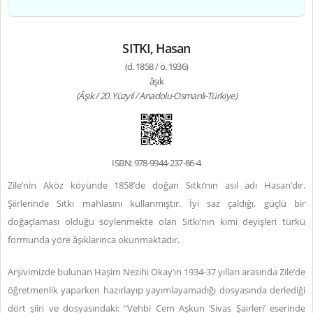
SITKI, Hasan
(d. 1858 / ö. 1936)
âşık
(Âşık / 20. Yüzyıl / Anadolu-Osmanlı-Türkiye)
ISBN: 978-9944-237-86-4
Zile’nin Aköz köyünde 1858’de doğan Sıtkı’nın asıl adı Hasan’dır.
Şiirlerinde Sıtkı mahlasını kullanmıştır. İyi saz çaldığı, güçlü bir
doğaçlaması olduğu söylenmekte olan Sıtkı’nın kimi deyişleri türkü
formunda yöre âşıklarınca okunmaktadır.
Arşivimizde bulunan Haşim Nezihi Okay’ın 1934-37 yılları arasında Zile’de
öğretmenlik yaparken hazırlayıp yayımlayamadığı dosyasında derlediği
dört şiiri ve dosyasındaki: “Vehbi Cem Aşkun ‘Sivas Şairleri’ eserinde