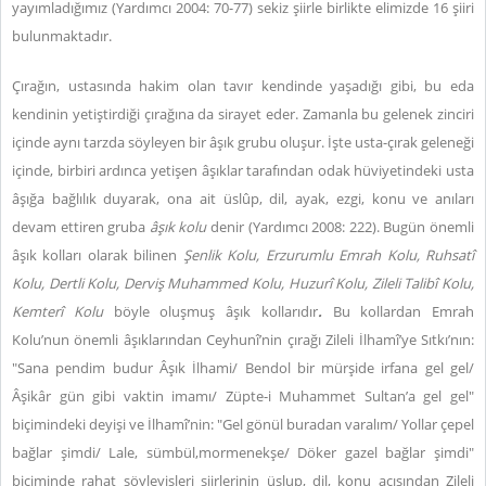
yayımladığımız (Yardımcı 2004: 70-77) sekiz şiirle birlikte elimizde 16 şiiri
bulunmaktadır.
Çırağın, ustasında hakim olan tavır kendinde yaşadığı gibi, bu eda
kendinin yetiştirdiği çırağına da sirayet eder. Zamanla bu gelenek zinciri
içinde aynı tarzda söyleyen bir âşık grubu oluşur. İşte usta-çırak geleneği
içinde, birbiri ardınca yetişen âşıklar tarafından odak hüviyetindeki usta
âşığa bağlılık duyarak, ona ait üslûp, dil, ayak, ezgi, konu ve anıları
devam ettiren gruba
âşık kolu
denir (Yardımcı 2008: 222). Bugün önemli
âşık kolları olarak bilinen
Şenlik Kolu, Erzurumlu Emrah Kolu, Ruhsatî
Kolu, Dertli Kolu, Derviş Muhammed Kolu, Huzurî Kolu, Zileli Talibî Kolu,
Kemterî Kolu
böyle oluşmuş âşık kollarıdır
.
Bu kollardan Emrah
Kolu’nun önemli âşıklarından Ceyhunî’nin çırağı Zileli İlhamî’ye Sıtkı’nın:
"Sana pendim budur Âşık İlhami/ Bendol bir mürşide irfana gel gel/
Âşikâr gün gibi vaktin imamı/ Züpte-i Muhammet Sultan’a gel gel"
biçimindeki deyişi ve İlhamî’nin: "Gel gönül buradan varalım/ Yollar çepel
bağlar şimdi/ Lale, sümbül,mormenekşe/ Döker gazel bağlar şimdi"
biçiminde rahat söyleyişleri şiirlerinin üslup, dil, konu açısından Zileli