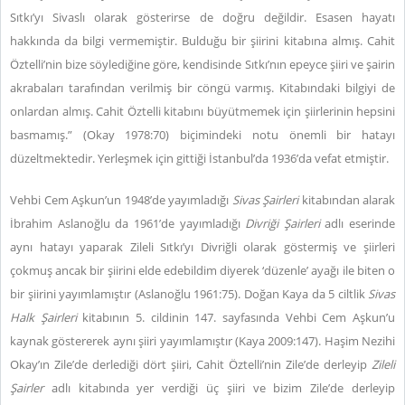
Sıtkı’yı Sivaslı olarak gösterirse de doğru değildir. Esasen hayatı
hakkında da bilgi vermemiştir. Bulduğu bir şiirini kitabına almış. Cahit
Öztelli’nin bize söylediğine göre, kendisinde Sıtkı’nın epeyce şiiri ve şairin
akrabaları tarafından verilmiş bir cöngü varmış. Kitabındaki bilgiyi de
onlardan almış. Cahit Öztelli kitabını büyütmemek için şiirlerinin hepsini
basmamış.” (Okay 1978:70) biçimindeki notu önemli bir hatayı
düzeltmektedir.
Yerleşmek için gittiği İstanbul’da 1936’da vefat etmiştir.
Vehbi Cem Aşkun’un 1948’de yayımladığı
Sivas Şairleri
kitabından alarak
İbrahim Aslanoğlu da 1961’de yayımladığı
Divriği Şairleri
adlı eserinde
aynı hatayı yaparak Zileli Sıtkı’yı Divriğli olarak göstermiş ve şiirleri
çokmuş ancak bir şiirini elde edebildim diyerek ‘düzenle’ ayağı ile biten o
bir şiirini yayımlamıştır (Aslanoğlu 1961:75). Doğan Kaya da 5 ciltlik
Sivas
Halk Şairleri
kitabının 5. cildinin 147. sayfasında Vehbi Cem Aşkun’u
kaynak göstererek aynı şiiri yayımlamıştır (Kaya 2009:147). Haşim Nezihi
Okay’ın Zile’de derlediği dört şiiri, Cahit Öztelli’nin Zile’de derleyip
Zileli
Şairler
adlı kitabında yer verdiği üç şiiri ve bizim Zile’de derleyip