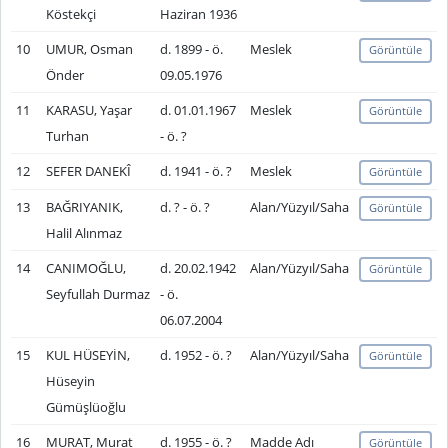
Köstekçi
Haziran 1936
10
UMUR, Osman
d. 1899 - ö.
Meslek
Görüntüle
Önder
09.05.1976
11
KARASU, Yaşar
d. 01.01.1967
Meslek
Görüntüle
Turhan
- ö. ?
12
SEFER DANEKÎ
d. 1941 - ö. ?
Meslek
Görüntüle
13
BAĞRIYANIK,
d. ? - ö. ?
Alan/Yüzyıl/Saha
Görüntüle
Halil Alınmaz
14
CANIMOĞLU,
d. 20.02.1942
Alan/Yüzyıl/Saha
Görüntüle
Seyfullah Durmaz
- ö.
06.07.2004
15
KUL HÜSEYİN,
d. 1952 - ö. ?
Alan/Yüzyıl/Saha
Görüntüle
Hüseyin
Gümüşlüoğlu
16
MURAT, Murat
d. 1955 - ö. ?
Madde Adı
Görüntüle