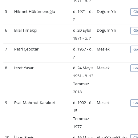
1971 - ö. ?
5
Hikmet Hükümenoğlu
d. 1971 - ö.
Doğum Yılı
Gö
?
6
Bilal Tırnakçı
d. 20 Eylül
Doğum Yılı
Gö
1971 - ö. ?
7
Petri Çebotar
d. 1957 - ö.
Meslek
Gö
?
8
İzzet Yasar
d. 24 Mayıs
Meslek
Gö
1951 - ö. 13
Temmuz
2018
9
Esat Mahmut Karakurt
d. 1902 - ö.
Meslek
Gö
15
Temmuz
1977
10
İlhan Engin
d. 16 Mayıs
Alan/Yüzyıl/Saha
Gö