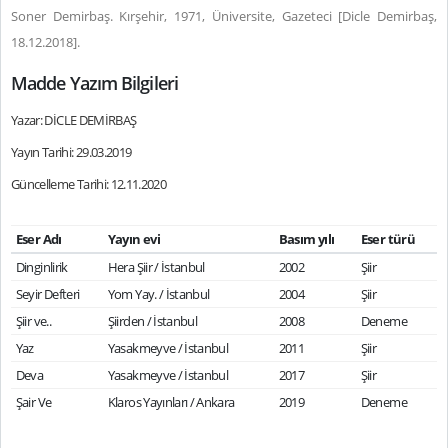
Soner Demirbaş. Kırşehir, 1971, Üniversite, Gazeteci [Dicle Demirbaş,
18.12.2018].
Madde Yazım Bilgileri
Yazar: DİCLE DEMİRBAŞ
Yayın Tarihi: 29.03.2019
Güncelleme Tarihi: 12.11.2020
Eser Adı
Yayın evi
Basım yılı
Eser türü
Dinginlirik
Hera Şiir / İstanbul
2002
Şiir
Seyir Defteri
Yom Yay. / İstanbul
2004
Şiir
Şiir ve..
Şiirden / İstanbul
2008
Deneme
Yaz
Yasakmeyve / İstanbul
2011
Şiir
Deva
Yasakmeyve / İstanbul
2017
Şiir
Şair Ve
Klaros Yayınları / Ankara
2019
Deneme