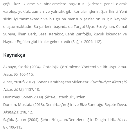
çoğu kez ikileme ve yinelemelere başvurur. Şiirlerde genel olarak
varoluş, yokluk, zaman ve yalnızlık gibi konular işlenir. Şair İkinci Yeni
şiirini iyi tanımaktadır ve bu gruba mensup şairler onun için kaynak
oluşturmaktadır. Bu şairlerin başında da Turgut Uyar, Ece Ayhan, Cemal
Süreya, İlhan Berk, Sezai Karakoç, Cahit Zarifoğlu, küçük İskender ve
Haydar Ergülen gibi isimler gelmektedir (Sağlık, 2004: 112).
Kaynakça
Akbayır, Sıddık (2004). Ontolojik Çözümleme Yöntemi ve Bir Uygulama.
Hece
. 95, 105-115.
Alper, Yusuf (2012). Soner Demirbaş'tan Şiirler-Yaz.
Cumhuriyet Kitap (19
Nisan 2012).
1157, 18.
Demirbaş, Soner (2008).
Şiir ve..
İstanbul: Şiirden.
Dursun, Mustafa (2018). Demirbaş'ın Şiiri ve Bize Sunduğu Reçete-Deva.
Akatalpa
. 218, 12.
Sağlık, Şaban (2004). Şehrin/Kuşların/Denizlerin Şiiri Dingin Lirik.
Hece
.
87, 106-113.