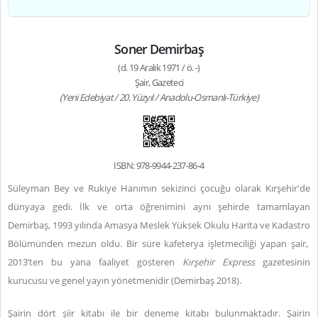
Soner Demirbaş
(d. 19 Aralık 1971 / ö. -)
Şair, Gazeteci
(Yeni Edebiyat / 20. Yüzyıl / Anadolu-Osmanlı-Türkiye)
ISBN: 978-9944-237-86-4
Süleyman Bey ve Rukiye Hanımın sekizinci çocuğu olarak Kırşehir'de
dünyaya gedi. İlk ve orta öğrenimini aynı şehirde tamamlayan
Demirbaş, 1993 yılında Amasya Meslek Yüksek Okulu Harita ve Kadastro
Bölümünden mezun oldu. Bir süre kafeterya işletmeciliği yapan şair,
2013’ten bu yana faaliyet gösteren
Kırşehir Express
gazetesinin
kurucusu ve genel yayın yönetmenidir (Demirbaş 2018).
Şairin dört şiir kitabı ile bir deneme kitabı bulunmaktadır. Şairin