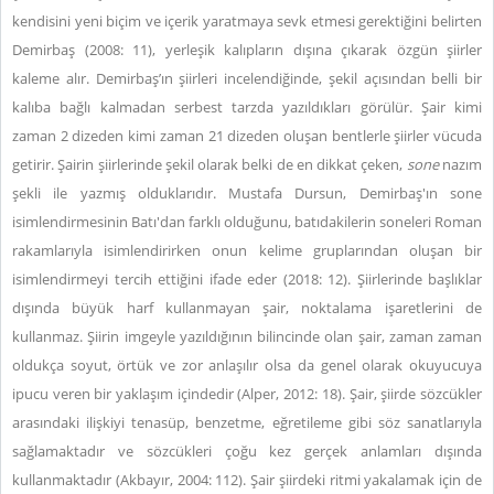
kendisini yeni biçim ve içerik yaratmaya sevk etmesi gerektiğini belirten
Demirbaş (2008: 11), yerleşik kalıpların dışına çıkarak özgün şiirler
kaleme alır. Demirbaş’ın şiirleri incelendiğinde, şekil açısından belli bir
kalıba bağlı kalmadan serbest tarzda yazıldıkları görülür. Şair kimi
zaman 2 dizeden kimi zaman 21 dizeden oluşan bentlerle şiirler vücuda
getirir. Şairin şiirlerinde şekil olarak belki de en dikkat çeken,
sone
nazım
şekli ile yazmış olduklarıdır. Mustafa Dursun, Demirbaş'ın sone
isimlendirmesinin Batı'dan farklı olduğunu, batıdakilerin soneleri Roman
rakamlarıyla isimlendirirken onun kelime gruplarından oluşan bir
isimlendirmeyi tercih ettiğini ifade eder (2018: 12). Şiirlerinde başlıklar
dışında büyük harf kullanmayan şair, noktalama işaretlerini de
kullanmaz. Şiirin imgeyle yazıldığının bilincinde olan şair, zaman zaman
oldukça soyut, örtük ve zor anlaşılır olsa da genel olarak okuyucuya
ipucu veren bir yaklaşım içindedir (Alper, 2012: 18). Şair, şiirde sözcükler
arasındaki ilişkiyi tenasüp, benzetme, eğretileme gibi söz sanatlarıyla
sağlamaktadır ve sözcükleri çoğu kez gerçek anlamları dışında
kullanmaktadır (Akbayır, 2004: 112). Şair şiirdeki ritmi yakalamak için de