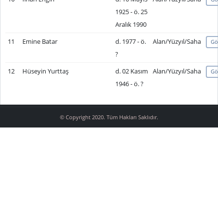
1925 - ö. 25
Aralık 1990
11
Emine Batar
d. 1977 - ö.
Alan/Yüzyıl/Saha
Gö
?
12
Hüseyin Yurttaş
d. 02 Kasım
Alan/Yüzyıl/Saha
Gö
1946 - ö. ?
© Copyright 2020. Tüm Hakları Saklıdır.