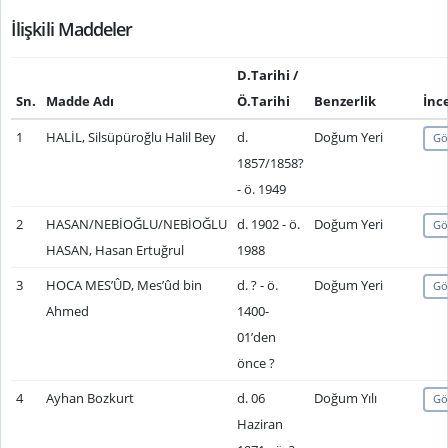
İlişkili Maddeler
D.Tarihi /
Sn.
Madde Adı
Ö.Tarihi
Benzerlik
İnc
1
HALİL, Silsüpüroğlu Halil Bey
d.
Doğum Yeri
Gö
1857/1858?
- ö. 1949
2
HASAN/NEBİOĞLU/NEBİOĞLU
d. 1902 - ö.
Doğum Yeri
Gö
HASAN, Hasan Ertuğrul
1988
3
HOCA MES’ÛD, Mes’ûd bin
d. ? - ö.
Doğum Yeri
Gö
Ahmed
1400-
01’den
önce ?
4
Ayhan Bozkurt
d. 06
Doğum Yılı
Gö
Haziran