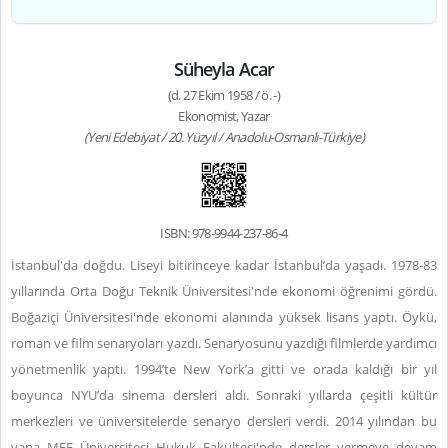
Süheyla Acar
(d. 27 Ekim 1958 / ö. -)
Ekonomist, Yazar
(Yeni Edebiyat / 20. Yüzyıl / Anadolu-Osmanlı-Türkiye)
ISBN: 978-9944-237-86-4
İstanbul'da doğdu. Liseyi bitirinceye kadar İstanbul’da yaşadı. 1978-83
yıllarında Orta Doğu Teknik Üniversitesi'nde ekonomi öğrenimi gördü.
Boğaziçi Üniversitesi'nde ekonomi alanında yüksek lisans yaptı. Öykü,
roman ve film senaryoları yazdı. Senaryosunu yazdığı filmlerde yardımcı
yönetmenlik yaptı. 1994’te New York’a gitti ve orada kaldığı bir yıl
boyunca NYU’da sinema dersleri aldı. Sonraki yıllarda çeşitli kültür
merkezleri ve üniversitelerde senaryo dersleri verdi. 2014 yılından bu
yana MEF Üniversitesi Hukuk Fakültesi'nde dersler vermeye devam