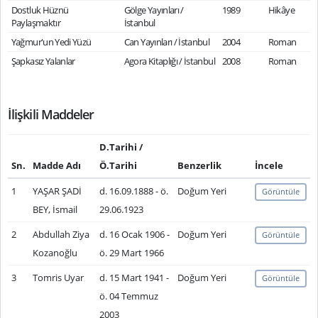
Dostluk Hüznü
Gölge Yayınları /
1989
Hikâye
Paylaşmaktır
İstanbul
Yağmur'un Yedi Yüzü
Can Yayınları / İstanbul
2004
Roman
Şapkasız Yalanlar
Agora Kitaplığı / İstanbul
2008
Roman
İlişkili Maddeler
D.Tarihi /
Sn.
Madde Adı
Ö.Tarihi
Benzerlik
İncele
1
YAŞAR ŞADİ
d. 16.09.1888 - ö.
Doğum Yeri
Görüntüle
BEY, İsmail
29.06.1923
2
Abdullah Ziya
d. 16 Ocak 1906 -
Doğum Yeri
Görüntüle
Kozanoğlu
ö. 29 Mart 1966
3
Tomris Uyar
d. 15 Mart 1941 -
Doğum Yeri
Görüntüle
ö. 04 Temmuz
2003