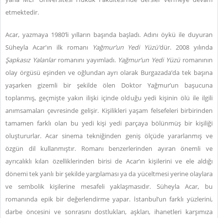
etmektedir.
Acar, yazmaya 1980’li yılların başında başladı. Adını öykü ile duyuran
Süheyla Acar'ın ilk romanı
Yağmur’un Yedi Yüzü'
dür. 2008 yılında
Şapkasız Yalanlar
romanını yayımladı.
Yağmur’un Yedi Yüzü
romanının
olay örgüsü eşinden ve oğlundan ayrı olarak Burgazada’da tek başına
yaşarken gizemli bir şekilde ölen Doktor Yağmur’un başucuna
toplanmış, geçmişte yakın ilişki içinde olduğu yedi kişinin ölü ile ilgili
anımsamaları çevresinde gelişir. Kişilikleri yaşam felsefeleri birbirinden
tamamen farklı olan bu yedi kişi yedi parçaya bölünmüş bir kişiliği
oluştururlar. Acar sinema tekniğinden geniş ölçüde yararlanmış ve
özgün dil kullanmıştır. Romanı benzerlerinden ayıran önemli ve
ayrıcalıklı kılan özelliklerinden birisi de Acar’ın kişilerini ve ele aldığı
dönemi tek yanlı bir şekilde yargılaması ya da yüceltmesi yerine olaylara
ve sembolik kişilerine mesafeli yaklaşmasıdır. Süheyla Acar, bu
romanında epik bir değerlendirme yapar. İstanbul’un farklı yüzlerini,
darbe öncesini ve sonrasını dostlukları, aşkları, ihanetleri karşımıza