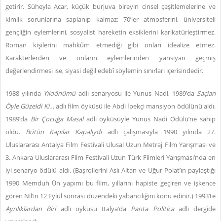
getirir. Süheyla Acar, küçük burjuva bireyin cinsel çeşitlemelerine ve
kimlik sorunlarına saplanıp kalmaz; 70’ler atmosferini, üniversiteli
gençliğin eylemlerini, sosyalist hareketin eksiklerini karikatürleştirmez.
Roman kişilerini mahkûm etmediği gibi onları idealize etmez.
Karakterlerden ve onların eylemlerinden yansıyan geçmiş
değerlendirmesi ise, siyasi değil edebî söylemin sınırları içerisindedir.
1988 yılında
Yıldönümü
adlı senaryosu ile Yunus Nadi, 1989’da
Saçları
Öyle Güzeldi Ki
… adlı film öyküsü ile Abdi İpekçi mansiyon ödülünü aldı.
1989’da
Bir Çocuğa Masal
adlı öyküsüyle Yunus Nadi Ödülü’ne sahip
oldu.
Bütün Kapılar Kapalıydı
adlı çalışmasıyla 1990 yılında 27.
Uluslararası Antalya Film Festivali Ulusal Uzun Metraj Film Yarışması ve
3. Ankara Uluslararası Film Festivali Uzun Türk Filmleri Yarışması’nda en
iyi senaryo ödülü aldı. (Başrollerini Aslı Altan ve Uğur Polat’ın paylaştığı
1990 Memduh Ün yapımı bu film, yıllarını hapiste geçiren ve işkence
gören Nil’in 12 Eylül sonrası düzendeki yabancılığını konu edinir.) 1993’te
Ayrılıklardan Biri
adlı öyküsü İtalya’da
Panta Politica
adlı dergide