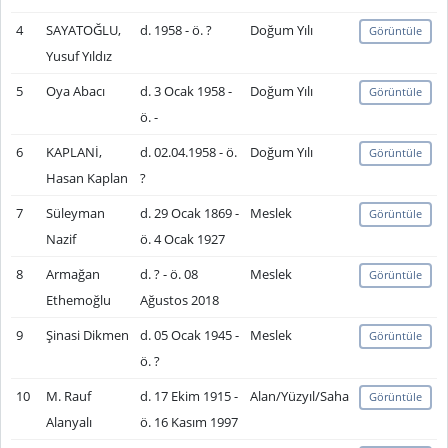
4
SAYATOĞLU,
d. 1958 - ö. ?
Doğum Yılı
Görüntüle
Yusuf Yıldız
5
Oya Abacı
d. 3 Ocak 1958 -
Doğum Yılı
Görüntüle
ö. -
6
KAPLANİ,
d. 02.04.1958 - ö.
Doğum Yılı
Görüntüle
Hasan Kaplan
?
7
Süleyman
d. 29 Ocak 1869 -
Meslek
Görüntüle
Nazif
ö. 4 Ocak 1927
8
Armağan
d. ? - ö. 08
Meslek
Görüntüle
Ethemoğlu
Ağustos 2018
9
Şinasi Dikmen
d. 05 Ocak 1945 -
Meslek
Görüntüle
ö. ?
10
M. Rauf
d. 17 Ekim 1915 -
Alan/Yüzyıl/Saha
Görüntüle
Alanyalı
ö. 16 Kasım 1997