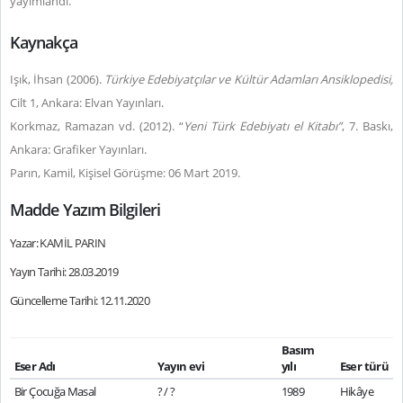
yayımlandı.
Kaynakça
Işık, İhsan (2006).
Türkiye Edebiyatçılar ve Kültür Adamları Ansiklopedisi,
Cilt 1, Ankara: Elvan Yayınları.
Korkmaz, Ramazan vd. (2012). “
Yeni Türk Edebiyatı el Kitabı”
, 7. Baskı,
Ankara: Grafiker Yayınları.
Parın, Kamil, Kişisel Görüşme: 06 Mart 2019.
Madde Yazım Bilgileri
Yazar: KAMİL PARIN
Yayın Tarihi: 28.03.2019
Güncelleme Tarihi: 12.11.2020
Basım
Eser Adı
Yayın evi
yılı
Eser türü
Bir Çocuğa Masal
? / ?
1989
Hikâye