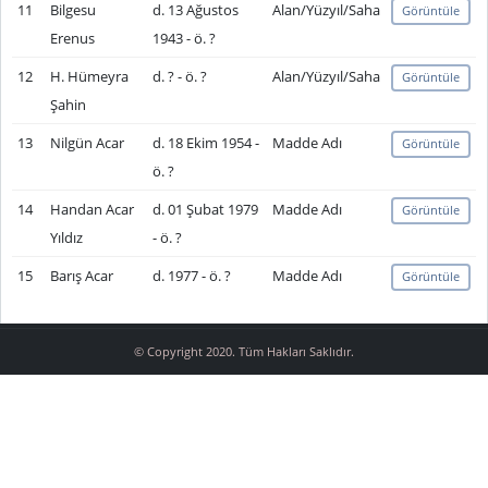
11
Bilgesu
d. 13 Ağustos
Alan/Yüzyıl/Saha
Görüntüle
Erenus
1943 - ö. ?
12
H. Hümeyra
d. ? - ö. ?
Alan/Yüzyıl/Saha
Görüntüle
Şahin
13
Nilgün Acar
d. 18 Ekim 1954 -
Madde Adı
Görüntüle
ö. ?
14
Handan Acar
d. 01 Şubat 1979
Madde Adı
Görüntüle
Yıldız
- ö. ?
15
Barış Acar
d. 1977 - ö. ?
Madde Adı
Görüntüle
© Copyright 2020. Tüm Hakları Saklıdır.