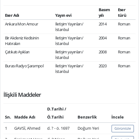
Basım
Eser
Eser Adı
Yayın evi
yılı
türü
Ankara Mon Amour
İletişim Yayınları /
2014
Roman
İstanbul
Bir Akdeniz Kedisinin
İletişim Yayınları /
2004
Roman
Hatıraları
İstanbul
Çatıkatı Aşıkları
İletişim yayınları /
2008
Roman
İstanbul
Burası Radyo Şarampol
İletişim Yayınları /
2020
Roman
İstanbul
İlişkili Maddeler
D.Tarihi /
Sn.
Madde Adı
Ö.Tarihi
Benzerlik
İncele
1
GAVSî, Ahmed
d. ? - ö. 1697
Doğum Yeri
Görüntüle