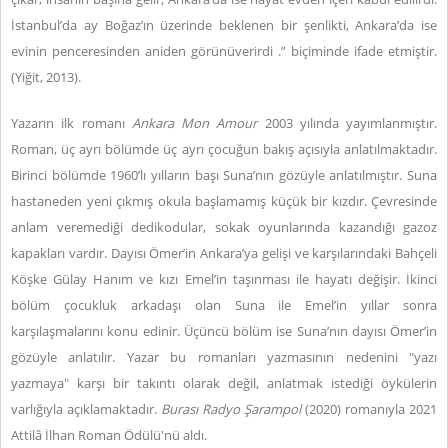
İstanbul’da ay Boğaz’ın üzerinde beklenen bir şenlikti, Ankara’da ise
evinin penceresinden aniden görünüverirdi .”
biçiminde ifade etmiştir.
(Yiğit, 2013).
Yazarın ilk romanı
Ankara Mon Amour
2003 yılında yayımlanmıştır.
Roman, üç ayrı bölümde üç ayrı çocuğun bakış açısıyla anlatılmaktadır.
Birinci bölümde 1960’lı yılların başı Suna’nın gözüyle anlatılmıştır. Suna
hastaneden yeni çıkmış okula başlamamış küçük bir kızdır. Çevresinde
anlam veremediği dedikodular, sokak oyunlarında kazandığı gazoz
kapakları vardır. Dayısı Ömer’in Ankara’ya gelişi ve karşılarındaki Bahçeli
Köşke Gülay Hanım ve kızı Emel’in taşınması ile hayatı değişir. İkinci
bölüm çocukluk arkadaşı olan Suna ile Emel’in yıllar sonra
karşılaşmalarını konu edinir. Üçüncü bölüm ise Suna’nın dayısı Ömer’in
gözüyle anlatılır. Yazar bu romanları yazmasının nedenini "yazı
yazmaya" karşı bir takıntı olarak değil, anlatmak istediği öykülerin
varlığıyla açıklamaktadır.
Burası Radyo Şarampol
(2020) romanıyla 2021
Attilâ İlhan Roman Ödülü'nü aldı.