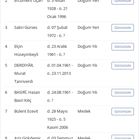
2
Ercüment Uçarı
d. 3 Nisan
Doğum Yeri
Görüntüle
1928 - ö. 21
Ocak 1996
3
Sabri Gürses
d. 07 Şubat
Doğum Yeri
Görüntüle
1972 - ö. ?
4
Elçin
d. 23 Aralık
Doğum Yılı
Görüntüle
Hüseyinbeyli
1961 - ö. ?
5
DERDİYÂR,
d. 01.04.1961 -
Doğum Yılı
Görüntüle
Murat
ö. 23.11.2013
Tanrıverdi
6
BASİRÎ, Hasan
d. 24.08.1961 -
Doğum Yılı
Görüntüle
Basri Kılıç
ö. ?
7
Bülent Ecevit
d. 28 Mayıs
Meslek
Görüntüle
1925 - ö. 5
Kasım 2006
8
Aziz Gökdemir
d. 03 Temmuz
Meslek
Görüntüle