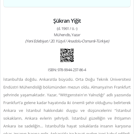
Şükran Yiğit
(d. 1961 / ö. -)
Mühendis, Yazar
(Yeni Edebiyat / 20. Yüzyıl / Anadolu-Osmanlı-Türkiye)
ISBN: 978-9944-237-86-4
İstanbul’da doğdu. Ankara’da büyüdü. Orta Doğu Teknik Üniversitesi
Endüstri Mühendisliği bölümünden mezun oldu. Almanya’nın Frankfurt
şehrinde yaşamaktadır. Yazar, “Wittgenstein'ın Yalnızlığı” adlı yazısında
Frankfurt’a gelene kadar hayatında iki önemli şehir olduğunu belirterek
Ankara ve İstanbul hakkındaki duygu ve düşüncelerini “İstanbul
sokakların, Ankara evlerin şehriydi. İstanbul güzelliğin ve ihtişamın
Ankara ise sadeliğin… İstanbul’da hayat sokaklarda insanın karşısına
çıkar, insanın başına gelir, Ankara’da ise hayat evden içeri kabul edilirdi.