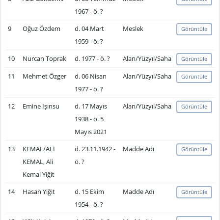
1967 - ö. ?
9
Oğuz Özdem
d. 04 Mart
Meslek
Görüntüle
1959 - ö. ?
10
Nurcan Toprak
d. 1977 - ö. ?
Alan/Yüzyıl/Saha
Görüntüle
11
Mehmet Özger
d. 06 Nisan
Alan/Yüzyıl/Saha
Görüntüle
1977 - ö. ?
12
Emine Işınsu
d. 17 Mayıs
Alan/Yüzyıl/Saha
Görüntüle
1938 - ö. 5
Mayıs 2021
13
KEMAL/ALİ
d. 23.11.1942 -
Madde Adı
Görüntüle
KEMAL, Ali
ö. ?
Kemal Yiğit
14
Hasan Yiğit
d. 15 Ekim
Madde Adı
Görüntüle
1954 - ö. ?