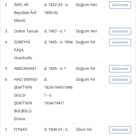
2
ÂRİF, Alî
d. 1832-33 - ö.
Doğum Yeri
Görüntüle
Beyzâde Ârif
1850 ds.
Efendi
3
Özlem Tansal
d. 1967 - ö. ?
Doğum Yeri
Görüntüle
4
SÜREYYÂ
d. 1845 - ö. 1894
Doğum Yılı
Görüntüle
PAŞA,
İstanbullu
5
ABDÜNNAFİ
d. 1845 - ö. ?
Doğum Yılı
Görüntüle
6
HACI EMİNE/
d.
Doğum Yılı
Görüntüle
ŞEM'Î'NİN
1824/1845/1846
GÜLÜ/
? - ö.
ŞEM'Î'NİN
1934/1941?
BÜLBÜLÜ,
Emine
7
FITNAT,
d. 1830-31 - ö.
Ölüm Yılı
Görüntüle