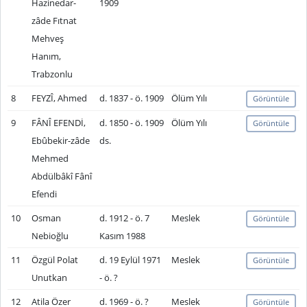
Hazinedar-
1909
zâde Fıtnat
Mehveş
Hanım,
Trabzonlu
8
FEYZÎ, Ahmed
d. 1837 - ö. 1909
Ölüm Yılı
Görüntüle
9
FÂNÎ EFENDİ,
d. 1850 - ö. 1909
Ölüm Yılı
Görüntüle
Ebûbekir-zâde
ds.
Mehmed
Abdülbâkî Fânî
Efendi
10
Osman
d. 1912 - ö. 7
Meslek
Görüntüle
Nebioğlu
Kasım 1988
11
Özgül Polat
d. 19 Eylül 1971
Meslek
Görüntüle
Unutkan
- ö. ?
12
Atila Özer
d. 1969 - ö. ?
Meslek
Görüntüle