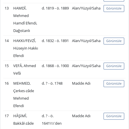
13
HAMDÎ,
d. 1819 - ö. 1889
Alan/Yüzyıl/Saha
Görüntüle
Mehmed
Hamdî Efendi,
Dağıstanlı
14
HAKKI/FEVZÎ,
d. 1832 - ö. 1891
Alan/Yüzyıl/Saha
Görüntüle
Hüseyin Hakkı
Efendi
15
VEFÂ, Ahmed
d. 1868 - ö. 1900
Alan/Yüzyıl/Saha
Görüntüle
Vefâ
16
MEHMED,
d. ? - ö. 1748
Madde Adı
Görüntüle
Çerkes-zâde
Mehmed
Efendi
17
HÂŞİMÎ,
d. ? - ö.
Madde Adı
Görüntüle
Bakkâl-zâde
1641\\\'den