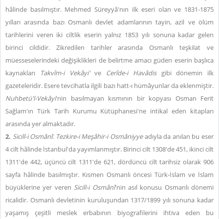
hâlinde basılmıştır. Mehmed Süreyyâ'nın ilk eseri olan ve 1831-1875
yılları arasında bazı Osmanlı devlet adamlarının tayin, azil ve ölüm
tarihlerini veren iki ciltlik eserin yalnız 1853 yılı sonuna kadar gelen
birinci cildidir. Zikredilen tarihler arasında Osmanlı teşkilat ve
müesseselerindeki değişiklikleri de belirtme amacı güden eserin başlıca
kaynakları
Takvîm-i Vekâyi'
ve
Cerîde-i Havâdis
gibi dönemin ilk
gazeteleridir. Esere tevcihatla ilgili bazı hatt-ı hümâyunlar da eklenmiştir.
Nuhbetü'l-Vekâyi
'nin basılmayan kısmının bir kopyası Osman Ferit
Sağlam'ın Türk Tarih Kurumu Kütüphanesi'ne intikal eden kitapları
arasında yer almaktadır.
2.
Sicill-i Osmânî
:
Tezkire-i Meşâhir-i Osmâniyye
adıyla da anılan bu eser
4 cilt hâlinde İstanbul'da yayımlanmıştır. Birinci cilt 1308'de 451, ikinci cilt
1311'de 442, üçüncü cilt 1311'de 621, dördüncü cilt tarihsiz olarak 906
sayfa hâlinde basılmıştır. Kısmen Osmanlı öncesi Türk-İslam ve İslam
büyüklerine yer veren
Sicill-i Osmânî
'nin asıl konusu Osmanlı dönemi
ricalidir. Osmanlı devletinin kuruluşundan 1317/1899 yılı sonuna kadar
yaşamış çeşitli meslek erbabının biyografilerini ihtiva eden bu