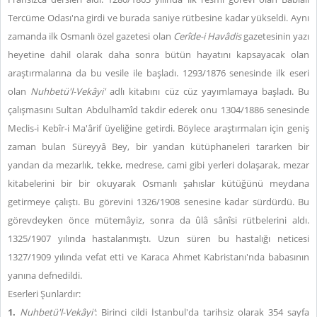
Tercüme Odası'na girdi ve burada saniye rütbesine kadar yükseldi. Aynı
zamanda ilk Osmanlı özel gazetesi olan
Cerîde-i Havâdis
gazetesinin yazı
heyetine dahil olarak daha sonra bütün hayatını kapsayacak olan
araştırmalarına da bu vesile ile başladı. 1293/1876 senesinde ilk eseri
olan
Nuhbetü'l-Vekâyi'
adlı kitabını cüz cüz yayımlamaya başladı. Bu
çalışmasını Sultan Abdulhamîd takdir ederek onu 1304/1886 senesinde
Meclis-i Kebîr-i Ma'ârif üyeliğine getirdi. Böylece araştırmaları için geniş
zaman bulan Süreyyâ Bey, bir yandan kütüphaneleri tararken bir
yandan da mezarlık, tekke, medrese, cami gibi yerleri dolaşarak, mezar
kitabelerini bir bir okuyarak Osmanlı şahıslar kütüğünü meydana
getirmeye çalıştı. Bu görevini 1326/1908 senesine kadar sürdürdü. Bu
görevdeyken önce mütemâyiz, sonra da ûlâ sânîsi rütbelerini aldı.
1325/1907 yılında hastalanmıştı. Uzun süren bu hastalığı neticesi
1327/1909 yılında vefat etti ve Karaca Ahmet Kabristanı'nda babasının
yanına defnedildi.
Eserleri Şunlardır:
1.
Nuhbetü'l-Vekâyi'
: Birinci cildi İstanbul'da tarihsiz olarak 354 sayfa