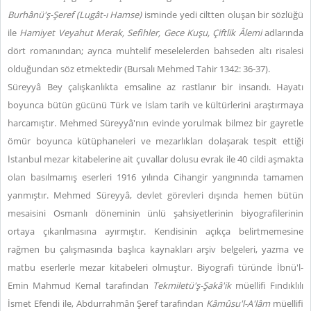
Burhânü'ş-Şeref (Lugât-ı Hamse)
isminde yedi ciltten oluşan bir sözlüğü
ile
Hamiyet Veyahut Merak, Sefihler, Gece Kuşu, Çiftlik Âlemi
adlarında
dört romanından; ayrıca muhtelif meselelerden bahseden altı risalesi
olduğundan söz etmektedir (Bursalı Mehmed Tahir 1342: 36-37).
Süreyyâ Bey çalışkanlıkta emsaline az rastlanır bir insandı. Hayatı
boyunca bütün gücünü Türk ve İslam tarih ve kültürlerini araştırmaya
harcamıştır. Mehmed Süreyyâ'nın evinde yorulmak bilmez bir gayretle
ömür boyunca kütüphaneleri ve mezarlıkları dolaşarak tespit ettiği
İstanbul mezar kitabelerine ait çuvallar dolusu evrak ile 40 cildi aşmakta
olan basılmamış eserleri 1916 yılında Cihangir yangınında tamamen
yanmıştır. Mehmed Süreyyâ, devlet görevleri dışında hemen bütün
mesaisini Osmanlı döneminin ünlü şahsiyetlerinin biyografilerinin
ortaya çıkarılmasına ayırmıştır. Kendisinin açıkça belirtmemesine
rağmen bu çalışmasında başlıca kaynakları arşiv belgeleri, yazma ve
matbu eserlerle mezar kitabeleri olmuştur. Biyografi türünde İbnü'l-
Emin Mahmud Kemal tarafından
Tekmiletü'ş-Şakâ'ik
müellifi Fındıklılı
İsmet Efendi ile, Abdurrahmân Şeref tarafından
Kâmûsu'l-A'lâm
müellifi