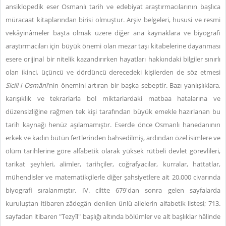
ansiklopedik eser Osmanlı tarih ve edebiyat araştırmacılarının başlıca
müracaat kitaplarından birisi olmuştur. Arşiv belgeleri, hususi ve resmi
vekâyinâmeler başta olmak üzere diğer ana kaynaklara ve biyografi
araştırmacıları için büyük önemi olan mezar taşı kitabelerine dayanması
esere orijinal bir nitelik kazandırırken hayatları hakkındaki bilgiler sınırlı
olan ikinci, üçüncü ve dördüncü derecedeki kişilerden de söz etmesi
Sicill-i Osmânî
'nin önemini artıran bir başka sebeptir. Bazı yanlışlıklara,
karışıklık ve tekrarlarla bol miktarlardaki matbaa hatalarına ve
düzensizliğine rağmen tek kişi tarafından büyük emekle hazırlanan bu
tarih kaynağı henüz aşılamamıştır. Eserde önce Osmanlı hanedanının
erkek ve kadın bütün fertlerinden bahsedilmiş, ardından özel isimlere ve
ölüm tarihlerine göre alfabetik olarak yüksek rütbeli devlet görevlileri,
tarikat şeyhleri, alimler, tarihçiler, coğrafyacılar, kurralar, hattatlar,
mühendisler ve matematikçilerle diğer şahsiyetlere ait 20.000 civarında
biyografi sıralanmıştır. IV. ciltte 679'dan sonra gelen sayfalarda
kuruluştan itibaren zâdegân denilen ünlü ailelerin alfabetik listesi; 713.
sayfadan itibaren "Tezyîl" başlığı altında bölümler ve alt başlıklar hâlinde