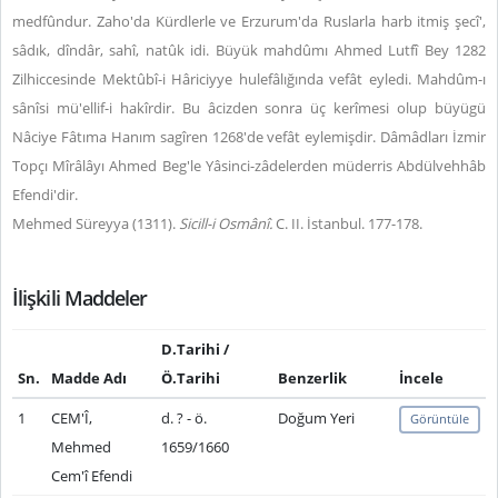
medfûndur. Zaho'da Kürdlerle ve Erzurum'da Ruslarla harb itmiş şecî',
sâdık, dîndâr, sahî, natûk idi. Büyük mahdûmı Ahmed Lutfî Bey 1282
Zilhiccesinde Mektûbî-i Hâriciyye hulefâlığında vefât eyledi. Mahdûm-ı
sânîsi mü'ellif-i hakîrdir. Bu âcizden sonra üç kerîmesi olup büyügü
Nâciye Fâtıma Hanım sagîren 1268'de vefât eylemişdir. Dâmâdları İzmir
Topçı Mîrâlâyı Ahmed Beg'le Yâsinci-zâdelerden müderris Abdülvehhâb
Efendi'dir.
Mehmed Süreyya (1311).
Sicill-i Osmânî.
C. II. İstanbul. 177-178.
İlişkili Maddeler
D.Tarihi /
Sn.
Madde Adı
Ö.Tarihi
Benzerlik
İncele
1
CEM'Î,
d. ? - ö.
Doğum Yeri
Görüntüle
Mehmed
1659/1660
Cem'î Efendi