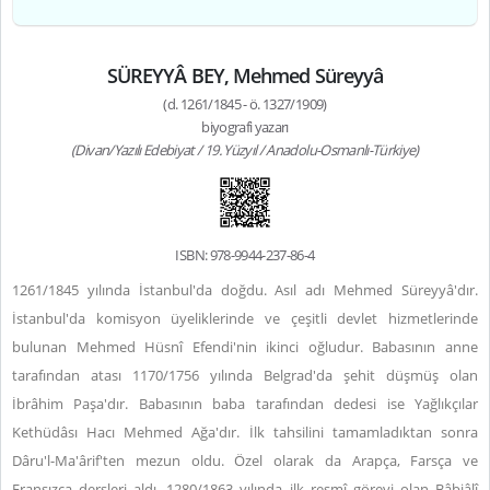
SÜREYYÂ BEY, Mehmed Süreyyâ
(d. 1261/1845 - ö. 1327/1909)
biyografi yazarı
(Divan/Yazılı Edebiyat / 19. Yüzyıl / Anadolu-Osmanlı-Türkiye)
ISBN: 978-9944-237-86-4
1261/1845 yılında İstanbul'da doğdu. Asıl adı Mehmed Süreyyâ'dır.
İstanbul'da komisyon üyeliklerinde ve çeşitli devlet hizmetlerinde
bulunan Mehmed Hüsnî Efendi'nin ikinci oğludur. Babasının anne
tarafından atası 1170/1756 yılında Belgrad'da şehit düşmüş olan
İbrâhim Paşa'dır. Babasının baba tarafından dedesi ise Yağlıkçılar
Kethüdâsı Hacı Mehmed Ağa'dır. İlk tahsilini tamamladıktan sonra
Dâru'l-Ma'ârif'ten mezun oldu. Özel olarak da Arapça, Farsça ve
Fransızca dersleri aldı. 1280/1863 yılında ilk resmî görevi olan Bâbiâlî