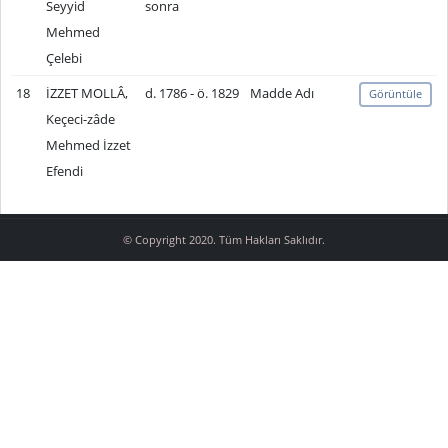
Seyyid
sonra
Mehmed
Çelebi
18
İZZET MOLLÂ,
d. 1786 - ö. 1829
Madde Adı
Görüntüle
Keçeci-zâde
Mehmed İzzet
Efendi
© Copyright 2020. Tüm Hakları Saklıdır.