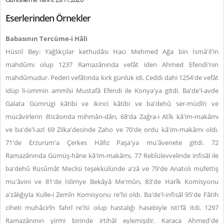
Eserlerinden Örnekler
Babasının Tercüme-i Hâli
Hüsnî Bey: Yağlıkçılar kethudâsı Hacı Mehmed Ağa bin İsmâ'il'in
mahdûmı olup 1237 Ramazânında vefât iden Ahmed Efendi'nin
mahdûmudur. Pederi vefâtında kırk günlük idi. Ceddi dahi 1254'de vefât
idüp li-ümmin ammîsi Mustafâ Efendi ile Konya'ya gitdi. Ba'de'l-avde
Galata Gümrügi kâtibi ve ikinci kâtibi ve ba'dehû ser-müdîri ve
mücâvirlerin ilticâsında mihmân-dârı, 68'da Zağra-i Atîk kâ'im-makâmı
ve ba'de'l-azl 69 Zilka'desinde Zaho ve 70'de ordu kâ'im-makâmı oldı.
71'de Erzurum'a Çerkes Hâfız Paşa'ya mu'âvenete gitdi. 72
Ramazânında Gümüş-hâne kâ'im-makâmı, 77 Rebîülevvelinde infisâl ile
ba'dehû Rüsûmât Meclisi teşekkülünde a'zâ ve 79'de Anatolı müfettiş
mu'âvini ve 81'de İslimye Bekâyâ Me'mûrı, 83'de Harîk Komisyonu
a'zâlığıyla Kulle-i Zemîn Komisyonu re'îsi oldı. Ba'de'l-infisâl 95'de Fâtih
ciheti muhâcirîn fahrî re'îsi olup hastalığı hasebiyle isti'fâ itdi. 1297
Ramazânının yirmi birinde irtihâl eylemişdir. Karaca Ahmed'de