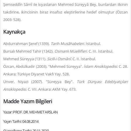
Şemseddîn Sâmî ile kıyaslanan Mehmed Süreyyâ Bey, bunlardan ilkinin
takdirine, ikincisinin biraz insafsız eleştirilerine hedef olmuştur (Özcan
2003: 528).
Kaynakça
Abdurrahman Şeref (1339).
Tarih Musâhabeleri
. İstanbul.
Bursalı Mehmed Tahir (1342).
Osmanlı Müellifleri.
C. III. İstanbul.
Mehmed Süreyya (1311).
Sicill-i Osmânî.
C. II. İstanbul.
Özcan, Abdülkadir (2003). "Mehmed Süreyya".
İslam Ansiklopedisi
. C. 28.
Ankara: Türkiye Diyanet Vakfı Yay. 528.
Ünver, Niyazi (2007). "Süreyya Bey".
Türk Dünyası Edebiyatçıları
Ansiklopedisi.
C. VII. Ankara: AKM Yay. 673.
Madde Yazım Bilgileri
Yazar: PROF. DR. MEHMET ARSLAN
Yayın Tarihi: 04.08.2014
Güncelleme Tarihi: 29.11.2020