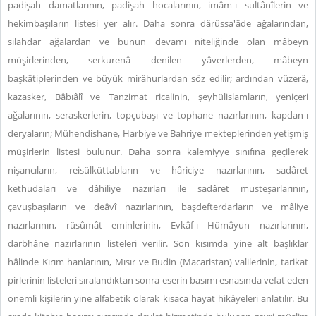
padişah damatlarının, padişah hocalarının, imâm-ı sultânîlerin ve
hekimbaşıların listesi yer alır. Daha sonra dârüssa'âde ağalarından,
silahdar ağalardan ve bunun devamı niteliğinde olan mâbeyn
müşirlerinden, serkurenâ denilen yâverlerden, mâbeyn
başkâtiplerinden ve büyük mirâhurlardan söz edilir; ardından vüzerâ,
kazasker, Bâbıâlî ve Tanzimat ricalinin, şeyhülislamların, yeniçeri
ağalarının, seraskerlerin, topçubaşı ve tophane nazırlarının, kapdan-ı
deryaların; Mühendishane, Harbiye ve Bahriye mekteplerinden yetişmiş
müşirlerin listesi bulunur. Daha sonra kalemiyye sınıfına geçilerek
nişancıların, reisülküttabların ve hâriciye nazırlarının, sadâret
kethudaları ve dâhiliye nazırları ile sadâret müsteşarlarının,
çavuşbaşıların ve deâvî nazırlarının, başdefterdarların ve mâliye
nazırlarının, rüsûmât eminlerinin, Evkâf-ı Hümâyun nazırlarının,
darbhâne nazırlarının listeleri verilir. Son kısımda yine alt başlıklar
hâlinde Kırım hanlarının, Mısır ve Budin (Macaristan) valilerinin, tarikat
pirlerinin listeleri sıralandıktan sonra eserin basımı esnasında vefat eden
önemli kişilerin yine alfabetik olarak kısaca hayat hikâyeleri anlatılır. Bu