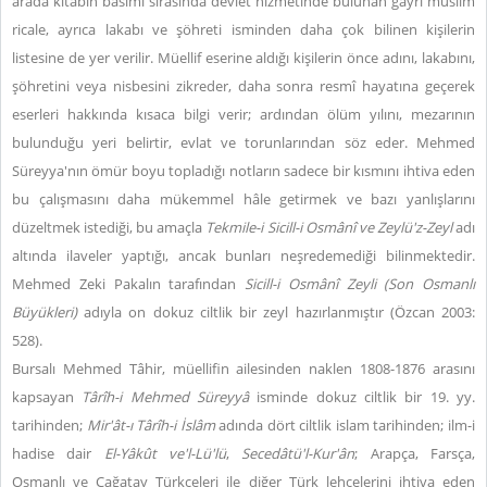
arada kitabın basımı sırasında devlet hizmetinde bulunan gayri müslim
ricale, ayrıca lakabı ve şöhreti isminden daha çok bilinen kişilerin
listesine de yer verilir. Müellif eserine aldığı kişilerin önce adını, lakabını,
şöhretini veya nisbesini zikreder, daha sonra resmî hayatına geçerek
eserleri hakkında kısaca bilgi verir; ardından ölüm yılını, mezarının
bulunduğu yeri belirtir, evlat ve torunlarından söz eder. Mehmed
Süreyya'nın ömür boyu topladığı notların sadece bir kısmını ihtiva eden
bu çalışmasını daha mükemmel hâle getirmek ve bazı yanlışlarını
düzeltmek istediği, bu amaçla
Tekmile-i Sicill-i Osmânî ve Zeylü'z-Zeyl
adı
altında ilaveler yaptığı, ancak bunları neşredemediği bilinmektedir.
Mehmed Zeki Pakalın tarafından
Sicill-i Osmânî Zeyli (Son Osmanlı
Büyükleri)
adıyla on dokuz ciltlik bir zeyl hazırlanmıştır (Özcan 2003:
528).
Bursalı Mehmed Tâhir, müellifin ailesinden naklen 1808-1876 arasını
kapsayan
Târîh-i Mehmed Süreyyâ
isminde dokuz ciltlik bir 19. yy.
tarihinden;
Mir'ât-ı Târîh-i İslâm
adında dört ciltlik islam tarihinden; ilm-i
hadise dair
El-Yâkût ve'l-Lü'lü
,
Secedâtü'l-Kur'ân
; Arapça, Farsça,
Osmanlı ve Çağatay Türkçeleri ile diğer Türk lehçelerini ihtiva eden