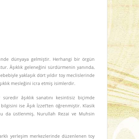
nde dünyaya gelmiştir. Herhangi bir örgün
ur. Âşıklık geleneğini sürdürmenin yanında,
bebiyle yaklaşık dört yıldır toy meclislerinde
klık mesleğini icra etmiş isimlerdir.
 süredir âşıklık sanatını kesintisiz biçimde
lgisini ise Âşık İzzet’ten öğrenmiştir. Klasik
ğunu da üstlenmiş, Nurullah Rezai ve Muhsin
arklı yerleşim merkezlerinde düzenlenen toy