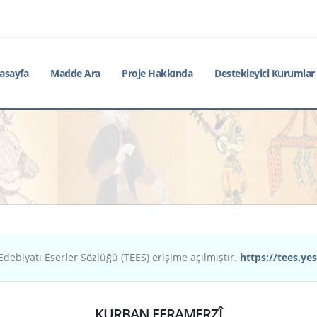
asayfa
Madde Ara
Proje Hakkında
Destekleyici Kurumlar
Edebiyatı Eserler Sözlüğü (TEES) erişime açılmıştır.
https://tees.yes
KURBAN FERAMERZÎ