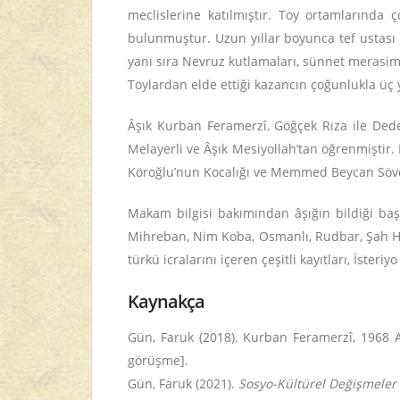
meclislerine katılmıştır. Toy ortamlarında
bulunmuştur. Uzun yıllar boyunca tef ustası M
yanı sıra Nevruz kutlamaları, sünnet merasim
Toylardan elde ettiği kazancın çoğunlukla üç y
Âşık Kurban Feramerzî, Göğçek Rıza ile Dede
Melayerli ve Âşık Mesiyollah’tan öğrenmiştir.
Köroğlu’nun Kocalığı ve Memmed Beycan Sövde
Makam bilgisi bakımından âşığın bildiği başl
Mihreban, Nim Koba, Osmanlı, Rudbar, Şah Hat
türkü icralarını içeren çeşitli kayıtları, İst
Kaynakça
Gün, Faruk (2018). Kurban Feramerzî, 1968 
görüşme].
Gün, Faruk (2021).
Sosyo-Kültürel Değişmeler