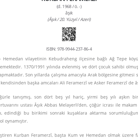
(d. 1968 / ö. -)
âşık
(Âşık / 20. Yüzyıl / Azeri)
ISBN: 978-9944-237-86-4
 Hemedan vilayetinin Kebudraheng ilçesine bağlı Ağ Tepe köyü
mektedir. 1370/1991 yılında evlenmiş ve dört çocuk sahibi olmuşt
apmaktadır. Son yıllarda çalışma amacıyla Arak bölgesine gitmesi se
 kendisinden başka amcaları Ali Feramerzî ve Asker Feramerzî de âşı
ğürle tanışmış, son dört beş yıl hariç, yirmi beş yılı aşkın bir
rtuvarını ustası Âşık Abbas Melayerli’den, çöğür icrası ile makam bi
natçı, edindiği bu birikimi sonraki kuşaklara aktarma sorumlulu
rol oynamıştır.
ekleştiren Kurban Feramerzî, başta Kum ve Hemedan olmak üzere f