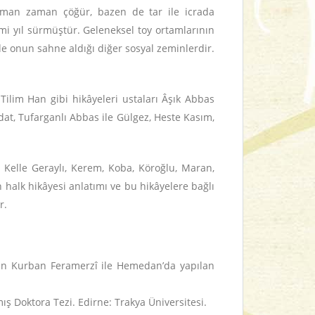
 zaman zaman çöğür, bazen de tar ile icrada
rmi yıl sürmüştür. Geleneksel toy ortamlarının
e onun sahne aldığı diğer sosyal zeminlerdir.
ilim Han gibi hikâyeleri ustaları Âşık Abbas
dat, Tufarganlı Abbas ile Gülgez, Heste Kasım,
, Kelle Geraylı, Kerem, Koba, Köroğlu, Maran,
halk hikâyesi anlatımı ve bu hikâyelere bağlı
r.
dan Kurban Feramerzî ile Hemedan’da yapılan
ş Doktora Tezi. Edirne: Trakya Üniversitesi.