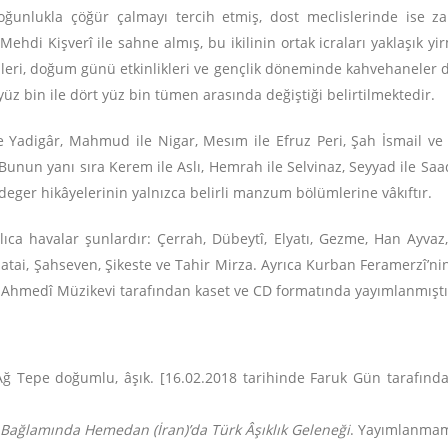
 çoğunlukla çöğür çalmayı tercih etmiş, dost meclislerinde ise
ehdi Kişverî ile sahne almış, bu ikilinin ortak icraları yaklaşık yi
leri, doğum günü etkinlikleri ve gençlik döneminde kahvehaneler d
üz bin ile dört yüz bin tümen arasında değiştiği belirtilmektedir.
 Yadigâr, Mahmud ile Nigar, Mesım ile Efruz Peri, Şah İsmail ve T
 Bunun yanı sıra Kerem ile Aslı, Hemrah ile Selvinaz, Seyyad ile Saa
ger hikâyelerinin yalnızca belirli manzum bölümlerine vâkıftır.
ıca havalar şunlardır: Çerrah, Dübeytî, Elyatı, Gezme, Han Ayvaz
ai, Şahseven, Şikeste ve Tahir Mirza. Ayrıca Kurban Feramerzî’nin 
eriyo Ahmedî Müzikevi tarafından kaset ve CD formatında yayımlanmıştı
Ağ Tepe doğumlu, âşık. [16.02.2018 tarihinde Faruk Gün tarafın
 Bağlamında Hemedan (İran)’da Türk Âşıklık Geleneği
. Yayımlanmamı