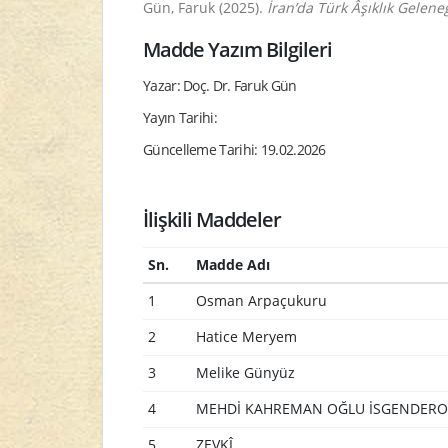
Gün, Faruk (2025).
İran’da Türk Âşıklık Gelen
Madde Yazım Bilgileri
Yazar: Doç. Dr. Faruk Gün
Yayın Tarihi:
Güncelleme Tarihi: 19.02.2026
İlişkili Maddeler
Sn.
Madde Adı
1
Osman Arpaçukuru
2
Hatice Meryem
3
Melike Günyüz
4
MEHDİ KAHREMAN OĞLU İSGENDERO
5
ZEVKÎ