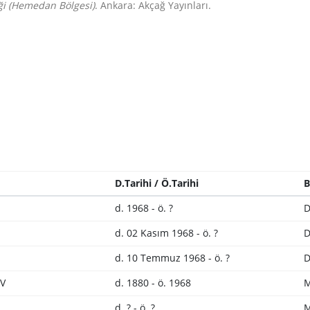
eği (Hemedan Bölgesi)
. Ankara: Akçağ Yayınları.
D.Tarihi / Ö.Tarihi
B
d. 1968 - ö. ?
D
d. 02 Kasım 1968 - ö. ?
D
d. 10 Temmuz 1968 - ö. ?
D
V
d. 1880 - ö. 1968
M
d. ? - ö. ?
M