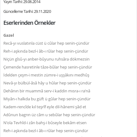
Yayın Tarihi: 29.06.2014
Güncelleme Tarihi: 29.11.2020
Eserlerinden Örnekler
Gazel
Recâ-yı vuslatınla cüst ü cûlar hep senin-çündür
Reh-i aşkında bezl-i âb-ı rûlar hep senin-çündür
Niçün gîsû-yı anber-bûyunu ruhsâra dökmezsin
Çemende hasretinle tâze-bûlar hep senin-çündür
İdelden çeşm-i mestin zümre-i uşşâkını medhûş
Nevâ-yı bülbül-âsâ hây u hûlar hep senin-çündür
Dehânın bir muammâ serv-i kaddin mısra-ı ra’nâ
Miyân-ı halkda bu güft ü gûlar hep senin-çündür
Kadem-rencîde kıl teşrîf eyle dil-hânemi şâd et
Adûnun bagrın üz câm u sebûlar hep senin-çündür
N’ola Tevhîd-i zârı bahş-i bûseyle bekâm etsen
Reh-i aşkında bezl-i âb-ı rûlar hep senin-çündür