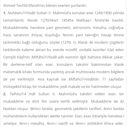
Ahmed Tevhîd Efendi’nin bilinen eserleri şunlardır:
1.
Nuhbetü’l-Hisâb
: Sultan II. Mahmûd’a sunulan eser 1245/1830 yılında
tamamlandı. Receb 1270/Mart 1854’te Matbaa-i Âmire’de basıldı.
Mukaddimede, hendese yani geometri, astronomi, mesaha, coğrafya,
harp sanatının ihtiyaç duyduğu fennin yani tekniğin hesap ilmine
(aritmetik) bağlı olduğunu söyler (1270: 1). Klasik ile modern çizgilerin
terkibinde kaleme alınan bu eserde müellif, ondalık kesirleri îcâd eden
Cemşîd Kâşî’nin
Miftâhü’l-Hisâb
adlı eserinin ilgili bahsine dikkat çeker.
Bir derleme-telif olan eser, konuların taksimi bakımından klasik
matematik kitabı formunda yazılmış ancak muhtevada modern bilgilere
de yer verilmiştir. Ana kaynak ise
Miftahü’l-Hisâb
’dır. 71 sayfadan
müteşekkil kitap, bir mukaddime, yedi makale ve bir hatimeden oluşur.
2.
Telhîsü’l-A`mâl
: Sultan II. Mahmûd’a takdim edilen eser, bir
mukaddime ve dört fen üzere tertib edilmiştir. Mukaddime de iki
fasıldan oluşur. Birinci fasılda, geometrik şekillerin tarifleri, ikinci fasılda
mühendislerin kullandıkları aletler tanıtılır. Eser, esas itibariyle
hendese-i
ameliye
,
fenn-i mesâha
,
fenn-i tastîh
ve
fenn-i istihkâmı
ithiva eder.