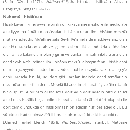
(Fatîn Dâvud (1271).
Hâtimetü’l-Eş’âr
. İstanbul: İstihkâm Alayları
Litografya Destgâhı. 34-35.)
Nuhbetü’l-Hisâb’dan
Hisâb kavânîn-i mu'ayyene bir ilimdir ki kavânîn-i mezkûre ile mechûlât-ı
adediyye ma’lûmât-ı mahsûsadan isti’lâm olunur. İlm-i hisâbın mevzû’ı
mutlaka adeddir. Mu’allim-i sâlis Şeyh Re’îs indinde mâddeye ârız olan
adeddir. Meselâ on kitâb ve yigirmi kalem ıtlâk olundukda kitâba ârız
olan on ve kaleme ârız olan yigirmi ve bunların misâli mikdâra ârız olan
aded Şeyh Re’îs indinde ilm-i hisâbın mevzû’ı olmagın fenn-i hisâb dahi
ulûm-ı riyâziyyeden addolunur. Aded mutlakâ sayıda vâki olan şey’e
denir. Meselâ bir, iki, üç, dört gibi. Ba’zıları indinde aded taraflarının
mecmû’unun nısfına denir. Meselâ iki adedin bir tarafı üç ve âher tarafı
bir olup üç ile bir cem olundukda dört edip dört adedin nısfı olan iki
aded olur. Kezâlik beş adedin bir tarafı altı taraf-ı âheri dört olup altı ile
dört cem olundukda on hâsıl olmagın on adedin nısfı beş aded olur. Bu
sûretde bir aded olmaz zîrâ iki tarafın biri mevcûddur ki iki adeddir.
(Ahmed Tevhîd Efendi (1854).
Nuhbetü’l-Hisâb
. İstanbul: Matbaa-i
Âmire. 3-4.)