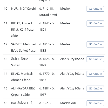
hayatta
10
NÛRÎ, Nûrî Çelebi
d. ? - ö. III.
Meslek
Görüntüle
Murad devri
11
RİF'AT, Ahmed
d. 1844 - ö.
Meslek
Görüntüle
Rif'at, Kânî Paşa-
1891
zâde
12
SAFVET, Mehmed
d. 1815 - ö.
Meslek
Görüntüle
Es‘ad Safvet Paşa
1883
13
ÂDİLE, Âdile
d. 1826 - ö.
Alan/Yüzyıl/Saha
Görüntüle
Sultan
1899
14
ES'AD, Manisalı
d. 1779 - ö.
Alan/Yüzyıl/Saha
Görüntüle
Ahmed Efendi
1857
15
ALİ HAYDAR BEY,
d. 1884 - ö.
Alan/Yüzyıl/Saha
Görüntüle
Çırpanlı-zâde
1917
16
BAHÂRÎ/VEHBÎ,
d. ? - ö. ?
Madde Adı
Görüntüle