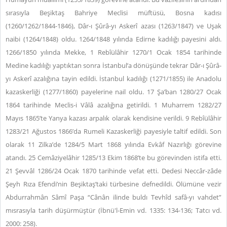
sırasıyla Beşiktaş Bahriye Meclisi müftüsü, Bosna kadısı
(1260/1262/1844-1846), Dâr-ı Şûrâ-yı Askerî azası (1263/1847) ve Uşak
naibi (1264/1848) oldu. 1264/1848 yılında Edirne kadılığı payesini aldı.
1266/1850 yılında Mekke, 1 Rebîülâhir 1270/1 Ocak 1854 tarihinde
Medine kadılığı yaptıktan sonra İstanbul’a dönüşünde tekrar Dâr-ı Şûrâ-
yı Askerî azalığına tayin edildi. İstanbul kadılığı (1271/1855) ile Anadolu
kazaskerliği (1277/1860) payelerine nail oldu. 17 Şa’ban 1280/27 Ocak
1864 tarihinde Meclis-i Vâlâ azalığına getirildi. 1 Muharrem 1282/27
Mayıs 1865’te Yanya kazası arpalık olarak kendisine verildi. 9 Rebîülâhir
1283/21 Ağustos 1866’da Rumeli Kazaskerliği payesiyle taltif edildi. Son
olarak 11 Zilka’de 1284/5 Mart 1868 yılında Evkâf Nazırlığı görevine
atandı. 25 Cemâziyelâhir 1285/13 Ekim 1868’te bu görevinden istifa etti.
21 Şevvâl 1286/24 Ocak 1870 tarihinde vefat etti. Dedesi Neccâr-zâde
Şeyh Rıza Efendi’nin Beşiktaş’taki türbesine defnedildi. Ölümüne vezir
Abdurrahmân Sâmî Paşa “Cânân ilinde buldı Tevhîd safâ-yı vahdet”
mısrasıyla tarih düşürmüştür (İbnü'l-Emin vd. 1335: 134-136; Tatcı vd.
2000: 258).