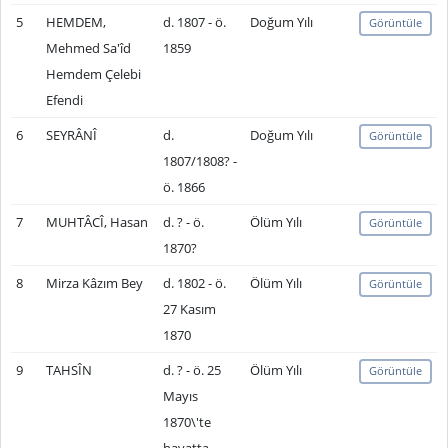
5
HEMDEM,
d. 1807 - ö.
Doğum Yılı
Görüntüle
Mehmed Sa'îd
1859
Hemdem Çelebi
Efendi
6
SEYRÂNÎ
d.
Doğum Yılı
Görüntüle
1807/1808? -
ö. 1866
7
MUHTÂCÎ, Hasan
d. ? - ö.
Ölüm Yılı
Görüntüle
1870?
8
Mirza Kâzım Bey
d. 1802 - ö.
Ölüm Yılı
Görüntüle
27 Kasım
1870
9
TAHSÎN
d. ? - ö. 25
Ölüm Yılı
Görüntüle
Mayıs
1870\'te