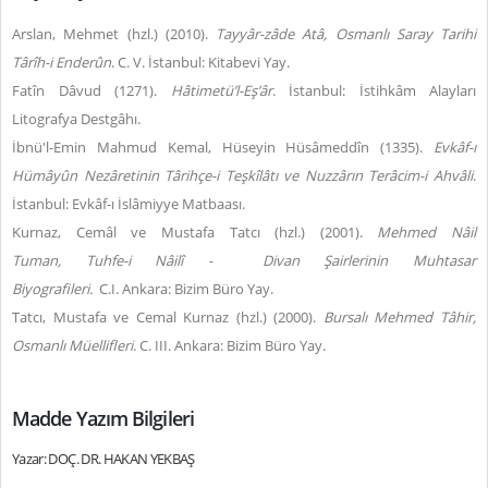
Arslan, Mehmet (hzl.) (2010).
Tayyâr-zâde Atâ, Osmanlı Saray Tarihi
Târîh-i Enderûn
. C. V. İstanbul: Kitabevi Yay.
Fatîn Dâvud (1271).
Hâtimetü’l-Eş’âr
. İstanbul: İstihkâm Alayları
Litografya Destgâhı.
İbnü'l-Emin Mahmud Kemal, Hüseyin Hüsâmeddîn (1335).
Evkâf-ı
Hümâyûn Nezâretinin Târihçe-i Teşkîlâtı ve Nuzzârın Terâcim-i Ahvâli
.
İstanbul: Evkâf-ı İslâmiyye Matbaası.
Kurnaz, Cemâl ve Mustafa Tatcı (hzl.) (2001).
Mehmed Nâil
Tuman,
Tuhfe-i Nâilî -
Divan Şairlerinin Muhtasar
Biyografileri.
C.I.
Ankara: Bizim Büro Yay.
Tatcı, Mustafa ve Cemal Kurnaz (hzl.) (2000).
Bursalı Mehmed Tâhir,
Osmanlı Müellifleri
. C. III. Ankara: Bizim Büro Yay.
Madde Yazım Bilgileri
Yazar: DOÇ. DR. HAKAN YEKBAŞ