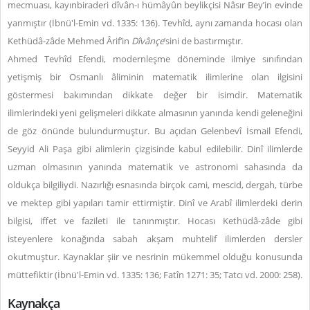
mecmuası, kayınbiraderi dîvân-ı hümâyûn beylikçisi Nâsır Bey’in evinde
yanmıştır (İbnü'l-Emin vd. 1335: 136). Tevhîd, aynı zamanda hocası olan
Kethüdâ-zâde Mehmed Ârif’in
Dîvânçe
’sini de bastırmıştır.
Ahmed Tevhîd Efendi, modernleşme döneminde ilmiye sınıfından
yetişmiş bir Osmanlı âliminin matematik ilimlerine olan ilgisini
göstermesi bakımından dikkate değer bir isimdir. Matematik
ilimlerindeki yeni gelişmeleri dikkate almasının yanında kendi geleneğini
de göz önünde bulundurmuştur. Bu açıdan Gelenbevî İsmail Efendi,
Seyyid Ali Paşa gibi alimlerin çizgisinde kabul edilebilir. Dinî ilimlerde
uzman olmasının yanında matematik ve astronomi sahasında da
oldukça bilgiliydi. Nazırlığı esnasında birçok cami, mescid, dergah, türbe
ve mektep gibi yapıları tamir ettirmiştir. Dinî ve Arabî ilimlerdeki derin
bilgisi, iffet ve fazileti ile tanınmıştır. Hocası Kethüdâ-zâde gibi
isteyenlere konağında sabah akşam muhtelif ilimlerden dersler
okutmuştur. Kaynaklar şiir ve nesrinin mükemmel olduğu konusunda
müttefiktir (İbnü'l-Emin vd. 1335: 136; Fatîn 1271: 35; Tatcı vd. 2000: 258).
Kaynakça