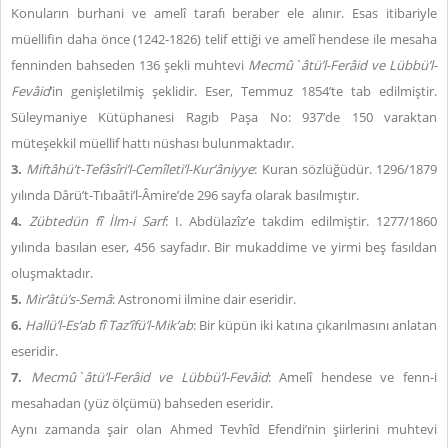
Konuların burhani ve amelî tarafı beraber ele alınır. Esas itibariyle
müellifin daha önce (1242-1826) telif ettiği ve amelî hendese ile mesaha
fenninden bahseden 136 şekli muhtevi
Mecmû`âtü’l-Ferâid ve Lübbü’l-
Fevâid
’in genişletilmiş şeklidir. Eser, Temmuz 1854’te tab edilmiştir.
Süleymaniye Kütüphanesi Ragıb Paşa No: 937’de 150 varaktan
müteşekkil müellif hattı nüshası bulunmaktadır.
3.
Miftâhü’t-Tefâsîri’l-Cemîleti’l-Kur’âniyye
: Kuran sözlüğüdür. 1296/1879
yılında Dârü’t-Tıbaâti’l-Âmire’de 296 sayfa olarak basılmıştır.
4.
Zübtedün fî İlm-i Sarf
: I. Abdülazîz’e takdim edilmiştir. 1277/1860
yılında basılan eser, 456 sayfadır. Bir mukaddime ve yirmi beş fasıldan
oluşmaktadır.
5.
Mir’âtü’s-Semâ
: Astronomi ilmine dair eseridir.
6.
Hallü’l-Es’ab fî Taz’îfü’l-Mik’ab
: Bir küpün iki katına çıkarılmasını anlatan
eseridir.
7.
Mecmû`âtü’l-Ferâid ve Lübbü’l-Fevâid
: Amelî hendese ve fenn-i
mesahadan (yüz ölçümü) bahseden eseridir.
Aynı zamanda şair olan Ahmed Tevhîd Efendi’nin şiirlerini muhtevi