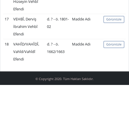
Hüseyin Vehbî
Efendi
17
VEHBÎ, Derviş
d. ? - ö. 1801-
Madde Adı
Görüntüle
İbrahim Vehbî
02
Efendi
18
VAHÎD/VAHÎDÎ,
d. ? - ö.
Madde Adı
Görüntüle
Vahîd/Vahîdî
1662/1663
Efendi
© Copyright 2020. Tüm Hakları Saklıdır.