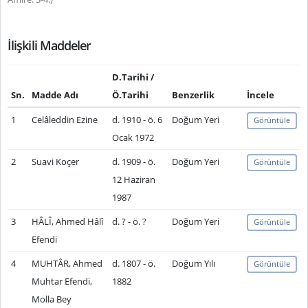
İlişkili Maddeler
D.Tarihi /
Sn.
Madde Adı
Ö.Tarihi
Benzerlik
İncele
1
Celâleddin Ezine
d. 1910 - ö. 6
Doğum Yeri
Görüntüle
Ocak 1972
2
Suavi Koçer
d. 1909 - ö.
Doğum Yeri
Görüntüle
12 Haziran
1987
3
HÂLÎ, Ahmed Hâlî
d. ? - ö. ?
Doğum Yeri
Görüntüle
Efendi
4
MUHTÂR, Ahmed
d. 1807 - ö.
Doğum Yılı
Görüntüle
Muhtar Efendi,
1882
Molla Bey