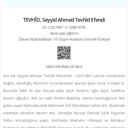
TEVHÎD, Seyyid Ahmed Tevhîd Efendi
(d. 1222/1807 - ö. 1286/1870)
divan şairi, eğitimci
(Divan/Yazılı Edebiyat / 19. Yüzyıl / Anadolu-Osmanlı-Türkiye)
ISBN: 978-9944-237-86-4
Asıl adı Seyyid Ahmed Tevhîd Efendi’dir. 1222/1807 yılında İstanbul’da
doğdu. Eşrefoğlu Rûmî’nin torunlarından Bursalı Şeyh İsmâ`il Hakkî b.
Mustafa Sâlih ile şair Neccâr-zâde Şeyh Rızâ’nın oğlu Şeyh Sıddîk’ın
kızının oğludur. Akli ve nakli ilimleri Beşiktaş ulema topluluğunun ileri
gelen üyesi Kethüdâ-zâde Mehmed Ârif Efendi’den tahsil etti. Akabinde
medrese tahsiline devam etti. Serasker Bursalı Damad Sa'îd Paşa’nın
hâfız-ı kütüplüğünü yaptı. İmtihanla Mekteb-i İrfâniyye ve Mûsıka-i
Hümâyûn muallimi (1255/1839) görevine atandı. Bu vazifesinin ardından