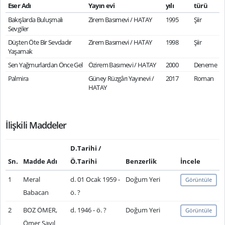
Eser Adı
Yayın evi
yılı
türü
Bakışlarda Buluşmalı
Zirem Basımevi / HATAY
1995
Şiir
Sevgiler
Düşten Öte Bir Sevdadır
Zirem Basımevi / HATAY
1998
Şiir
Yaşamak
Sen Yağmurlardan Önce Gel
Özirem Basımevi / HATAY
2000
Deneme
Palmira
Güney Rüzgârı Yayınevi /
2017
Roman
HATAY
İlişkili Maddeler
D.Tarihi /
Sn.
Madde Adı
Ö.Tarihi
Benzerlik
İncele
1
Meral
d. 01 Ocak 1959 -
Doğum Yeri
Görüntüle
Babacan
ö. ?
2
BOZ ÖMER,
d. 1946 - ö. ?
Doğum Yeri
Görüntüle
Ömer Sayıl