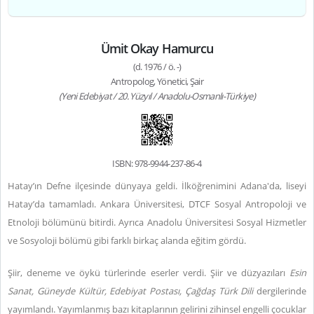
Ümit Okay Hamurcu
(d. 1976 / ö. -)
Antropolog, Yönetici, Şair
(Yeni Edebiyat / 20. Yüzyıl / Anadolu-Osmanlı-Türkiye)
ISBN: 978-9944-237-86-4
Hatay’ın Defne ilçesinde dünyaya geldi. İlköğrenimini Adana'da, liseyi
Hatay’da tamamladı. Ankara Üniversitesi, DTCF Sosyal Antropoloji ve
Etnoloji bölümünü bitirdi. Ayrıca Anadolu Üniversitesi Sosyal Hizmetler
ve Sosyoloji bölümü gibi farklı birkaç alanda eğitim gördü.
Şiir, deneme ve öykü türlerinde eserler verdi. Şiir ve düzyazıları
Esin
Sanat, Güneyde Kültür, Edebiyat Postası, Çağdaş Türk Dili
dergilerinde
yayımlandı. Yayımlanmış bazı kitaplarının gelirini zihinsel engelli çocuklar