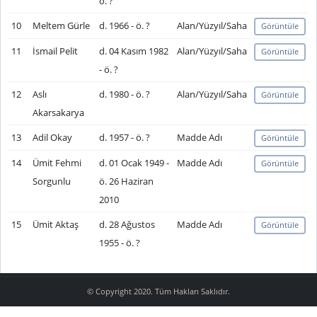
ö. ?
10
Meltem Gürle
d. 1966 - ö. ?
Alan/Yüzyıl/Saha
Görüntüle
11
İsmail Pelit
d. 04 Kasım 1982
Alan/Yüzyıl/Saha
Görüntüle
- ö. ?
12
Aslı
d. 1980 - ö. ?
Alan/Yüzyıl/Saha
Görüntüle
Akarsakarya
13
Adil Okay
d. 1957 - ö. ?
Madde Adı
Görüntüle
14
Ümit Fehmi
d. 01 Ocak 1949 -
Madde Adı
Görüntüle
Sorgunlu
ö. 26 Haziran
2010
15
Ümit Aktaş
d. 28 Ağustos
Madde Adı
Görüntüle
1955 - ö. ?
© Copyright 2020. Tüm Hakları Saklıdır.