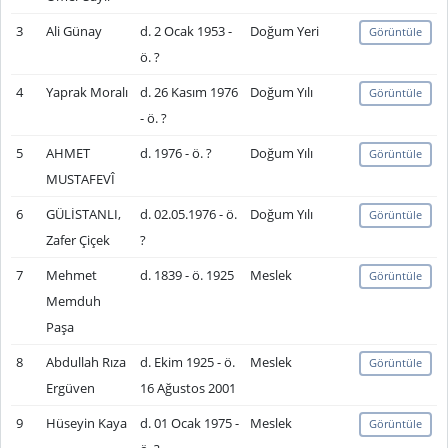
3
Ali Günay
d. 2 Ocak 1953 -
Doğum Yeri
Görüntüle
ö. ?
4
Yaprak Moralı
d. 26 Kasım 1976
Doğum Yılı
Görüntüle
- ö. ?
5
AHMET
d. 1976 - ö. ?
Doğum Yılı
Görüntüle
MUSTAFEVÎ
6
GÜLİSTANLI,
d. 02.05.1976 - ö.
Doğum Yılı
Görüntüle
Zafer Çiçek
?
7
Mehmet
d. 1839 - ö. 1925
Meslek
Görüntüle
Memduh
Paşa
8
Abdullah Rıza
d. Ekim 1925 - ö.
Meslek
Görüntüle
Ergüven
16 Ağustos 2001
9
Hüseyin Kaya
d. 01 Ocak 1975 -
Meslek
Görüntüle