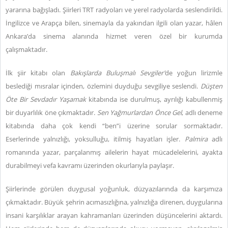
yararına bağışladı. Şiirleri TRT radyoları ve yerel radyolarda seslendirildi.
İngilizce ve Arapça bilen, sinemayla da yakından ilgili olan yazar, hâlen
Ankara’da sinema alanında hizmet veren özel bir kurumda
çalışmaktadır.
İlk şiir kitabı olan
Bakışlarda Buluşmalı Sevgiler'
de yoğun lirizmle
beslediği mısralar içinden, özlemini duyduğu sevgiliye seslendi.
Düşten
Öte Bir Sevdadır Yaşamak
kitabında ise durulmuş, ayrılığı kabullenmiş
bir duyarlılık öne çıkmaktadır.
Sen Yağmurlardan Önce Gel
, adlı deneme
kitabında daha çok kendi “ben”i üzerine sorular sormaktadır.
Eserlerinde yalnızlığı, yoksulluğu, itilmiş hayatları işler.
Palmira
adlı
romanında yazar, parçalanmış ailelerin hayat mücadelelerini, ayakta
durabilmeyi vefa kavramı üzerinden okurlarıyla paylaşır.
Şiirlerinde görülen duygusal yoğunluk, düzyazılarında da karşımıza
çıkmaktadır. Büyük şehrin acımasızlığına, yalnızlığa direnen, duygularına
insani karşılıklar arayan kahramanları üzerinden düşüncelerini aktardı.