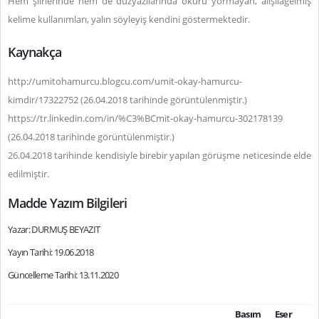
Hem şiirlerinde hem de düzyazılarında okuru yormayan, alışılagelmiş
kelime kullanımları, yalın söyleyiş kendini göstermektedir.
Kaynakça
http://umitohamurcu.blogcu.com/umit-okay-hamurcu-
kimdir/17322752 (26.04.2018 tarihinde görüntülenmiştir.)
https://tr.linkedin.com/in/%C3%BCmit-okay-hamurcu-302178139
(26.04.2018 tarihinde görüntülenmiştir.)
26.04.2018 tarihinde kendisiyle birebir yapılan görüşme neticesinde elde
edilmiştir.
Madde Yazım Bilgileri
Yazar: DURMUŞ BEYAZIT
Yayın Tarihi: 19.06.2018
Güncelleme Tarihi: 13.11.2020
Basım
Eser