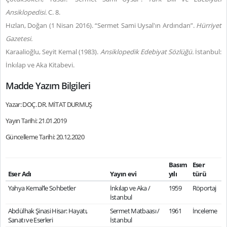
Ansiklopedisi.
C. 8.
Hızlan, Doğan (1 Nisan 2016). “Sermet Sami Uysal'ın Ardından”.
Hürriyet
Gazetesi.
Karaalioğlu, Seyit Kemal (1983).
Ansiklopedik Edebiyat Sözlüğü.
İstanbul:
İnkılap ve Aka Kitabevi.
Madde Yazım Bilgileri
Yazar: DOÇ. DR. MİTAT DURMUŞ
Yayın Tarihi: 21.01.2019
Güncelleme Tarihi: 20.12.2020
Basım
Eser
Eser Adı
Yayın evi
yılı
türü
Yahya Kemal’le Sohbetler
İnkılap ve Aka /
1959
Röportaj
İstanbul
Abdülhak Şinasi Hisar: Hayatı,
Sermet Matbaası /
1961
İnceleme
Sanatı ve Eserleri
İstanbul