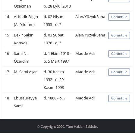
Özakman
ö. 28 Eylül 2013
14
A. Kadir Bilgin
d. 02 Nisan
Alan/Yüzyıl/Saha
Görüntüle
(Ali Yıldırım)
1955 - ö. ?
15
Bekir Şakir
d. 03 Şubat
Alan/Yüzyıl/Saha
Görüntüle
Konyalı
1976 - ö. ?
16
Sami N.
d. 1 Ekim 1918 -
Madde Adı
Görüntüle
Özerdim
ö. 5 Mart 1997
17
M. Sami Aşar
d. 30 Kasım
Madde Adı
Görüntüle
1932 - ö. 29
Kasım 1998
18
Ebüssüreyya
d. 1868 - ö. ?
Madde Adı
Görüntüle
Sami
© Copyright 2020. Tüm Hakları Saklıdır.