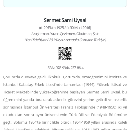
Sermet Sami Uysal
(d. 29 Ekim 1925 / ö. 30 Mart 2016)
Araştırmacı, Yazar, Çevirmen, Okutman, Şair
(Yeni Edebiyat / 20. Yüzyıl / Anadolu-Osmanlı-Türkiye)
ISBN: 978-9944-237-86-4
Çorum’da dünyaya geldi. İlkokulu Çorum’da, ortaöğrenimini İzmit’te ve
İstanbul Kabataş Erkek Lisesi'nde tamamladı (1944). Yüksek İktisat ve
Ticaret Mektebi'nde yükseköğrenime başlayan Sermet Sami Uysal, bu
öğrenimini yarıda bırakarak askerlik görevini yerine getirdi ve askerlik
sonrasında İstanbul Üniversitesi Fransız Filolojisinde (1948-1950) iki yıl
okuduktan sonra aynı üniversitenin Türk Dili ve Edebiyatı Bölümüne
geçti. Bölümü 1954’te birincilikle bitirdi. 1954-1959 yılları arasında Kuleli
Askeri Lisesi'nde edebiyat öğretmenliği ve 1956-1963 yılları arasında