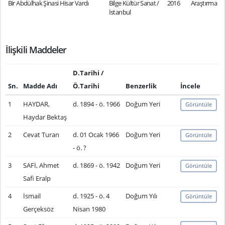
Bir Abdülhak Şinasi Hisar Vardı
Bilge Kültür Sanat /
2016
Araştırma
İstanbul
İlişkili Maddeler
D.Tarihi /
Sn.
Madde Adı
Ö.Tarihi
Benzerlik
İncele
1
HAYDAR,
d. 1894 - ö. 1966
Doğum Yeri
Görüntüle
Haydar Bektaş
2
Cevat Turan
d. 01 Ocak 1966
Doğum Yeri
Görüntüle
- ö. ?
3
SAFİ, Ahmet
d. 1869 - ö. 1942
Doğum Yeri
Görüntüle
Safi Eralp
4
İsmail
d. 1925 - ö. 4
Doğum Yılı
Görüntüle
Gerçeksöz
Nisan 1980