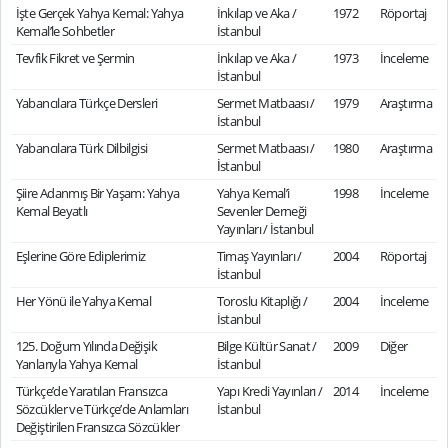
İşte Gerçek Yahya Kemal: Yahya
İnkılap ve Aka /
1972
Röportaj
Kemal’le Sohbetler
İstanbul
Tevfik Fikret ve Şermin
İnkılap ve Aka /
1973
İnceleme
İstanbul
Yabancılara Türkçe Dersleri
Sermet Matbaası /
1979
Araştırma
İstanbul
Yabancılara Türk Dilbilgisi
Sermet Matbaası /
1980
Araştırma
İstanbul
Şiire Adanmış Bir Yaşam: Yahya
Yahya Kemal’i
1998
İnceleme
Kemal Beyatlı
Sevenler Derneği
Yayınları / İstanbul
Eşlerine Göre Ediplerimiz
Timaş Yayınları /
2004
Röportaj
İstanbul
Her Yönü ile Yahya Kemal
Toroslu Kitaplığı /
2004
İnceleme
İstanbul
125. Doğum Yılında Değişik
Bilge Kültür Sanat /
2009
Diğer
Yanlarıyla Yahya Kemal
İstanbul
Türkçe’de Yaratılan Fransızca
Yapı Kredi Yayınları /
2014
İnceleme
Sözcükler ve Türkçe’de Anlamları
İstanbul
Değiştirilen Fransızca Sözcükler