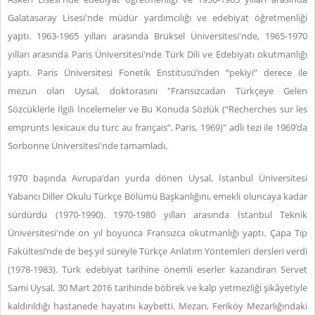
Galatasaray Lisesi'nde müdür yardımcılığı ve edebiyat öğretmenliği
yaptı. 1963-1965 yılları arasında Brüksel Üniversitesi'nde, 1965-1970
yılları arasında Paris Üniversitesi'nde Türk Dili ve Edebiyatı okutmanlığı
yaptı. Paris Üniversitesi Fonetik Enstitüsü’nden “pekiyi” derece ile
mezun olan Uysal, doktorasını "Fransızcadan Türkçeye Gelen
Sözcüklerle İlgili İncelemeler ve Bu Konuda Sözlük (“Recherches sur les
emprunts lexicaux du turc au français”, Paris, 1969)" adlı tezi ile 1969’da
Sorbonne
Üniversitesi'nde tamamladı.
1970 başında Avrupa’dan yurda dönen Uysal, İstanbul Üniversitesi
Yabancı Diller Okulu Türkçe Bölümü Başkanlığını, emekli oluncaya kadar
sürdürdü (1970-1990). 1970-1980 yılları arasında İstanbul Teknik
Üniversitesi'nde on yıl boyunca Fransızca okutmanlığı yaptı. Çapa Tıp
Fakültesi’nde de beş yıl süreyle Türkçe Anlatım Yöntemleri dersleri verdi
(1978-1983). Türk edebiyat tarihine önemli eserler kazandıran Servet
Sami Uysal, 30 Mart 2016 tarihinde böbrek ve kalp yetmezliği şikâyetiyle
kaldırıldığı hastanede hayatını kaybetti. Mezarı, Feriköy Mezarlığındaki