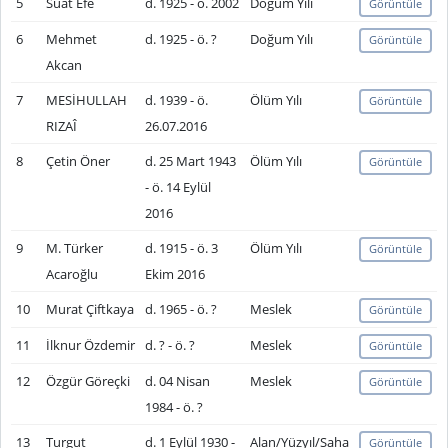
5
Suat Efe
d. 1925 - ö. 2002
Doğum Yılı
Görüntüle
6
Mehmet
d. 1925 - ö. ?
Doğum Yılı
Görüntüle
Akcan
7
MESİHULLAH
d. 1939 - ö.
Ölüm Yılı
Görüntüle
RIZAÎ
26.07.2016
8
Çetin Öner
d. 25 Mart 1943
Ölüm Yılı
Görüntüle
- ö. 14 Eylül
2016
9
M. Türker
d. 1915 - ö. 3
Ölüm Yılı
Görüntüle
Acaroğlu
Ekim 2016
10
Murat Çiftkaya
d. 1965 - ö. ?
Meslek
Görüntüle
11
İlknur Özdemir
d. ? - ö. ?
Meslek
Görüntüle
12
Özgür Göreçki
d. 04 Nisan
Meslek
Görüntüle
1984 - ö. ?
13
Turgut
d. 1 Eylül 1930 -
Alan/Yüzyıl/Saha
Görüntüle