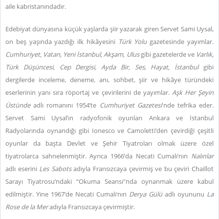
aile kabristanındadır.
Edebiyat dünyasına küçük yaşlarda şiir yazarak giren Servet Sami Uysal,
on beş yaşında yazdığı ilk hikâyesini
Türk Yolu
gazetesinde yayımlar.
Cumhuriyet, Vatan, Yeni İstanbul, Akşam, Ulus
gibi gazetelerde ve
Varlık,
Türk Düşüncesi, Cep Dergisi, Ayda Bir, Ses, Hayat, İstanbul
gibi
dergilerde inceleme, deneme, anı, sohbet, şiir ve hikâye türündeki
eserlerinin yanı sıra röportaj ve çevirilerini de yayımlar.
Aşk Her Şeyin
Üstünde
adlı romanını 1954’te
Cumhuriyet Gazetesi
'nde tefrika eder.
Servet Sami Uysal’ın radyofonik oyunları Ankara ve İstanbul
Radyolarında oynandığı gibi Ionesco ve Camoletti’den çevirdiği çeşitli
oyunlar da başta Devlet ve Şehir Tiyatroları olmak üzere özel
tiyatrolarca sahnelenmiştir. Ayrıca 1966’da Necati Cumalı’nın
Nalınlar
adlı eserini
Les Sabots
adıyla Fransızcaya çevirmiş ve bu çeviri Chaillot
Sarayı Tiyatrosu’ndaki “Okuma Seansı”nda oynanmak üzere kabul
edilmiştir. Yine 1967’de Necati Cumalı’nın
Derya Gülü
adlı oyununu
La
Rose de la Mer
adıyla Fransızcaya çevirmiştir.