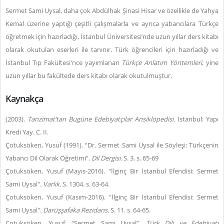
Sermet Sami Uysal, daha çok Abdülhak Şinasi Hisar ve özellikle de Yahya
Kemal üzerine yaptığı çeşitli çalışmalarla ve ayrıca yabancılara Türkçe
öğretmek için hazırladığı, İstanbul Üniversitesi’nde uzun yıllar ders kitabı
olarak okutulan eserleri ile tanınır. Türk öğrencileri için hazırladığı ve
İstanbul Tıp Fakültesi'nce yayımlanan
Türkçe Anlatım Yöntemleri
, yine
uzun yıllar bu fakültede ders kitabı olarak okutulmuştur.
Kaynakça
(2003).
Tanzimat’tan Bugüne Edebiyatçılar Ansiklopedisi.
İstanbul: Yapı
Kredi Yay. C. II.
Çotuksöken, Yusuf (1991). “Dr. Sermet Sami Uysal ile Söyleşi: Türkçenin
Yabancı Dil Olarak Öğretimi”.
Dil Dergisi.
S. 3. s. 65-69
Çotuksöken, Yusuf (Mayıs-2016). "İlginç Bir İstanbul Efendisi: Sermet
Sami Uysal".
Varlık.
S. 1304. s. 63-64.
Çotuksöken, Yusuf (Kasım-2016). "İlginç Bir İstanbul Efendisi: Sermet
Sami Uysal".
Darüşşafaka
Rezidans.
S. 11. s. 64-65.
Çotuksöken, Yusuf. “Sermet Sami Uysal”.
Türk Dili ve Edebiyatı