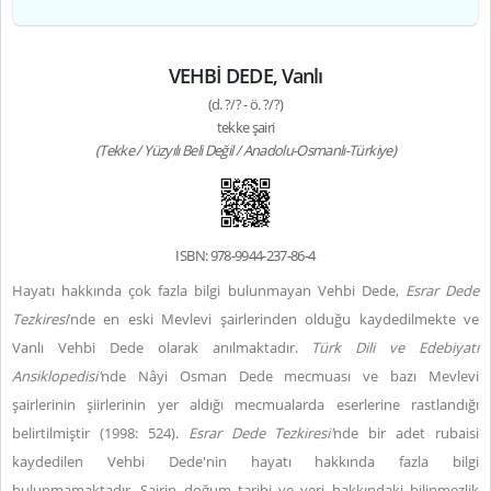
VEHBİ DEDE, Vanlı
(d. ?/? - ö. ?/?)
tekke şairi
(Tekke / Yüzyılı Beli Değil / Anadolu-Osmanlı-Türkiye)
ISBN: 978-9944-237-86-4
Hayatı hakkında çok fazla bilgi bulunmayan Vehbi Dede,
Esrar Dede
Tezkiresi
’nde en eski Mevlevi şairlerinden olduğu kaydedilmekte ve
Vanlı Vehbi Dede olarak anılmaktadır.
Türk Dili ve Edebiyatı
Ansiklopedisi'
nde Nâyi Osman Dede mecmuası ve bazı Mevlevi
şairlerinin şiirlerinin yer aldığı mecmualarda eserlerine rastlandığı
belirtilmiştir (1998: 524).
Esrar Dede Tezkiresi'
nde bir adet rubaisi
kaydedilen Vehbi Dede'nin hayatı hakkında fazla bilgi
bulunmamaktadır. Şairin doğum tarihi ve yeri hakkındaki bilinmezlik