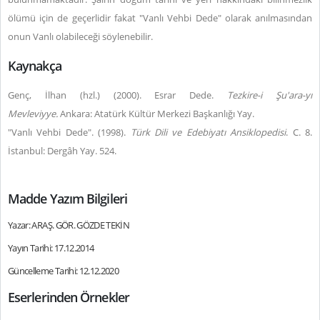
ölümü için de geçerlidir fakat "Vanlı Vehbi Dede" olarak anılmasından
onun Vanlı olabileceği söylenebilir.
Kaynakça
Genç, İlhan (hzl.) (2000). Esrar Dede.
Tezkire-i Şu'ara-yı
Mevleviyye.
Ankara: Atatürk Kültür Merkezi Başkanlığı Yay.
"Vanlı Vehbi Dede". (1998).
Türk Dili ve Edebiyatı Ansiklopedisi
. C. 8.
İstanbul: Dergâh Yay. 524.
Madde Yazım Bilgileri
Yazar: ARAŞ. GÖR. GÖZDE TEKİN
Yayın Tarihi: 17.12.2014
Güncelleme Tarihi: 12.12.2020
Eserlerinden Örnekler