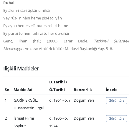
Rubai
Ey âlem-i râz-i âşkâr u nihân
Vey rûz-ı nihânı heme piş-i to ıyân
Ey ayn-ı heme velî munezzeh zi heme
Ey pur zi to hem tehi zi to her du-cihân
Genç, İlhan (hzl.) (2000). Esrar Dede.
Tezkire-i Şu'ara-yı
Mevleviyye.
Ankara: Atatürk Kültür Merkezi Başkanlığı Yay. 518.
İlişkili Maddeler
D.Tarihi /
Sn.
Madde Adı
Ö.Tarihi
Benzerlik
İncele
1
GARİP ERGÜL,
d. 1964 - ö. ?
Doğum Yeri
Görüntüle
Hüsamettin Ergül
2
İsmail Hilmi
d. 1906 - ö.
Doğum Yeri
Görüntüle
Soykut
1974