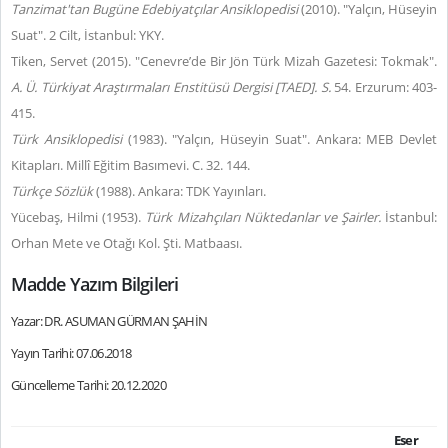
Tanzimat'tan Bugüne Edebiyatçılar Ansiklopedisi
(2010). "Yalçın, Hüseyin
Suat".
2 Cilt, İstanbul: YKY.
Tiken, Servet (2015). "Cenevre’de Bir Jön Türk Mizah Gazetesi: Tokmak".
A. Ü. Türkiyat Araştırmaları Enstitüsü Dergisi [TAED]. S.
54. Erzurum: 403-
415.
Türk Ansiklopedisi
(1983). "Yalçın, Hüseyin Suat". Ankara: MEB Devlet
Kitapları. Millî Eğitim Basımevi. C. 32. 144.
Türkçe Sözlük
(1988). Ankara: TDK Yayınları.
Yücebaş, Hilmi (1953).
Türk Mizahçıları Nüktedanlar ve Şairler.
İstanbul:
Orhan Mete ve Otağı Kol. Şti. Matbaası.
Madde Yazım Bilgileri
Yazar: DR. ASUMAN GÜRMAN ŞAHİN
Yayın Tarihi: 07.06.2018
Güncelleme Tarihi: 20.12.2020
Eser