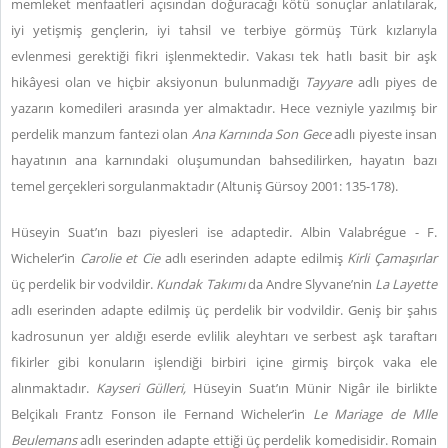
memleket menfaatleri açısından doğuracağı kötü sonuçlar anlatılarak,
iyi yetişmiş gençlerin, iyi tahsil ve terbiye görmüş Türk kızlarıyla
evlenmesi gerektiği fikri işlenmektedir. Vakası tek hatlı basit bir aşk
hikâyesi olan ve hiçbir aksiyonun bulunmadığı
Tayyare
adlı piyes de
yazarın komedileri arasında yer almaktadır. Hece vezniyle yazılmış bir
perdelik manzum fantezi olan
Ana Karnında Son Gece
adlı piyeste insan
hayatının ana karnındaki oluşumundan bahsedilirken, hayatın bazı
temel gerçekleri sorgulanmaktadır (Altuniş Gürsoy 2001: 135-178).
Hüseyin Suat’ın bazı piyesleri ise adaptedir. Albin Valabrégue - F.
Wicheler’in
Carolie et Cie
adlı eserinden adapte edilmiş
Kirli Çamaşırlar
üç perdelik bir vodvildir.
Kundak Takımı
da Andre Slyvane’nin
La Layette
adlı eserinden adapte edilmiş üç perdelik bir vodvildir. Geniş bir şahıs
kadrosunun yer aldığı eserde evlilik aleyhtarı ve serbest aşk taraftarı
fikirler gibi konuların işlendiği birbiri içine girmiş birçok vaka ele
alınmaktadır.
Kayseri Gülleri,
Hüseyin Suat’ın Münir Nigâr ile birlikte
Belçikalı Frantz Fonson ile Fernand Wicheler’in
Le Mariage de Mlle
Beulemans
adlı eserinden adapte ettiği üç perdelik komedisidir. Romain