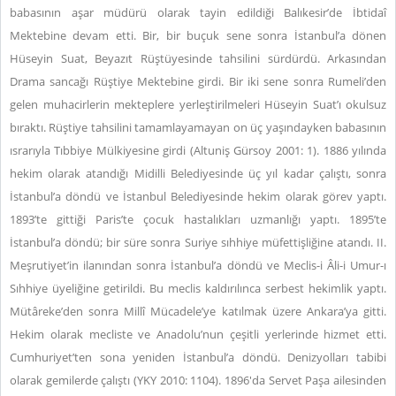
babasının aşar müdürü olarak tayin edildiği Balıkesir’de İbtidaî
Mektebine devam etti. Bir, bir buçuk sene sonra İstanbul’a dönen
Hüseyin Suat, Beyazıt Rüştüyesinde tahsilini sürdürdü. Arkasından
Drama sancağı Rüştiye Mektebine girdi. Bir iki sene sonra Rumeli’den
gelen muhacirlerin mekteplere yerleştirilmeleri Hüseyin Suat’ı okulsuz
bıraktı. Rüştiye tahsilini tamamlayamayan on üç yaşındayken babasının
ısrarıyla Tıbbiye Mülkiyesine girdi (Altuniş Gürsoy 2001: 1). 1886 yılında
hekim olarak atandığı Midilli Belediyesinde üç yıl kadar çalıştı, sonra
İstanbul’a döndü ve İstanbul Belediyesinde hekim olarak görev yaptı.
1893’te gittiği Paris’te çocuk hastalıkları uzmanlığı yaptı. 1895’te
İstanbul’a döndü; bir süre sonra Suriye sıhhiye müfettişliğine atandı. II.
Meşrutiyet’in ilanından sonra İstanbul’a döndü ve Meclis-i Âli-i Umur-ı
Sıhhiye üyeliğine getirildi. Bu meclis kaldırılınca serbest hekimlik yaptı.
Mütâreke’den sonra Millî Mücadele’ye katılmak üzere Ankara’ya gitti.
Hekim olarak mecliste ve Anadolu’nun çeşitli yerlerinde hizmet etti.
Cumhuriyet’ten sona yeniden İstanbul’a döndü. Denizyolları tabibi
olarak gemilerde çalıştı (YKY 2010: 1104). 1896'da Servet Paşa ailesinden