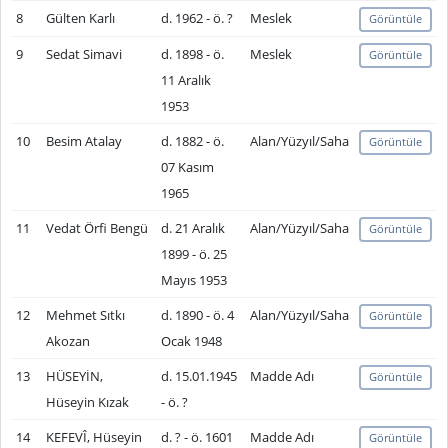
8
Gülten Karlı
d. 1962 - ö. ?
Meslek
Görüntüle
9
Sedat Simavi
d. 1898 - ö.
Meslek
Görüntüle
11 Aralık
1953
10
Besim Atalay
d. 1882 - ö.
Alan/Yüzyıl/Saha
Görüntüle
07 Kasım
1965
11
Vedat Örfi Bengü
d. 21 Aralık
Alan/Yüzyıl/Saha
Görüntüle
1899 - ö. 25
Mayıs 1953
12
Mehmet Sıtkı
d. 1890 - ö. 4
Alan/Yüzyıl/Saha
Görüntüle
Akozan
Ocak 1948
13
HÜSEYİN,
d. 15.01.1945
Madde Adı
Görüntüle
Hüseyin Kızak
- ö. ?
14
KEFEVÎ, Hüseyin
d. ? - ö. 1601
Madde Adı
Görüntüle