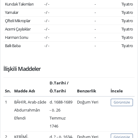
Kundak Takımları
- / -
-
Tiyatro
Yamalar
- / -
-
Tiyatro
Çifteli Mikroplar
- / -
-
Tiyatro
Acemi Çaylaklar
- / -
-
Tiyatro
Harman Sonu
- / -
-
Tiyatro
Ballı Baba
- / -
-
Tiyatro
İlişkili Maddeler
D.Tarihi /
Sn.
Madde Adı
Ö.Tarihi
Benzerlik
İncele
1
BÂHİR, Arab-zâde
d. 1688-1689
Doğum Yeri
Görüntüle
Abdurrahmân
- ö. 26
Efendi
Temmuz
1746
2
KERÎMÎ,
d. ? - ö. 1634-
Doğum Yeri
Görüntüle