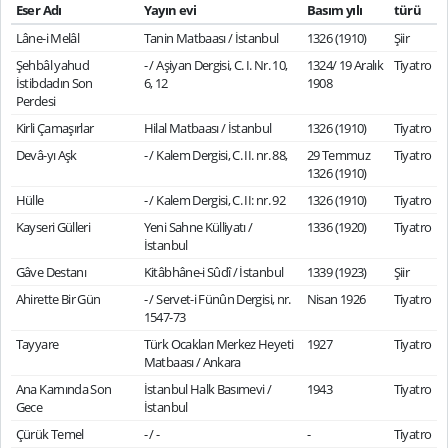
Eser Adı
Yayın evi
Basım yılı
türü
Lâne-i Melâl
Tanin Matbaası / İstanbul
1326 (1910)
Şiir
Şehbâl yahud
- / Aşiyan Dergisi, C. I. Nr. 10,
1324/ 19 Aralık
Tiyatro
İstibdadın Son
6, 12
1908
Perdesi
Kirli Çamaşırlar
Hilal Matbaası / İstanbul
1326 (1910)
Tiyatro
Devâ-yı Aşk
- / Kalem Dergisi, C. II. nr. 88,
29 Temmuz
Tiyatro
1326 (1910)
Hülle
- / Kalem Dergisi, C. II: nr. 92
1326 (1910)
Tiyatro
Kayseri Gülleri
Yeni Sahne Külliyatı /
1336 (1920)
Tiyatro
İstanbul
Gâve Destanı
Kitâbhâne-i Sûdî / İstanbul
1339 (1923)
Şiir
Ahirette Bir Gün
- / Servet-i Fünûn Dergisi, nr.
Nisan 1926
Tiyatro
1547-73
Tayyare
Türk Ocakları Merkez Heyeti
1927
Tiyatro
Matbaası / Ankara
Ana Karnında Son
İstanbul Halk Basımevi /
1943
Tiyatro
Gece
İstanbul
Çürük Temel
- / -
-
Tiyatro