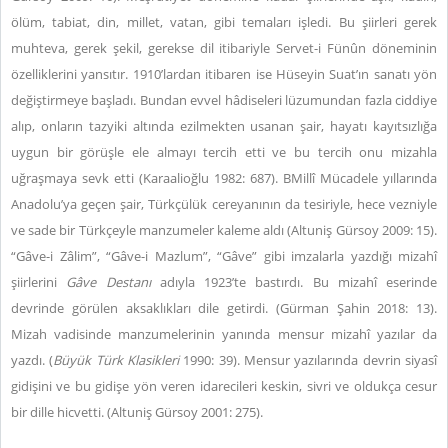
ölüm, tabiat, din, millet, vatan, gibi temaları işledi. Bu şiirleri gerek
muhteva, gerek şekil, gerekse dil itibariyle Servet-i Fünûn döneminin
özelliklerini yansıtır. 1910’lardan itibaren ise Hüseyin Suat’ın sanatı yön
değiştirmeye başladı. Bundan evvel hâdiseleri lüzumundan fazla ciddiye
alıp, onların tazyiki altında ezilmekten usanan şair, hayatı kayıtsızlığa
uygun bir görüşle ele almayı tercih etti ve bu tercih onu mizahla
uğraşmaya sevk etti (Karaalioğlu 1982: 687). BMillî Mücadele yıllarında
Anadolu’ya geçen şair, Türkçülük cereyanının da tesiriyle, hece vezniyle
ve sade bir Türkçeyle manzumeler kaleme aldı (Altuniş Gürsoy 2009: 15).
“Gâve-i Zâlim”, “Gâve-i Mazlum”, “Gâve” gibi imzalarla yazdığı mizahî
şiirlerini
Gâve Destanı
adıyla 1923’te bastırdı. Bu mizahî eserinde
devrinde görülen aksaklıkları dile getirdi. (Gürman Şahin 2018: 13).
Mizah vadisinde manzumelerinin yanında mensur mizahî yazılar da
yazdı. (
Büyük Türk Klasikleri
1990: 39). Mensur yazılarında devrin siyasî
gidişini ve bu gidişe yön veren idarecileri keskin, sivri ve oldukça cesur
bir dille hicvetti. (Altuniş Gürsoy 2001: 275).