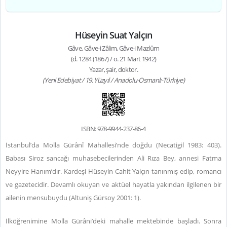
Hüseyin Suat Yalçın
Gâve, Gâve-i Zâlim, Gâve-i Mazlûm
(d. 1284 (1867) / ö. 21 Mart 1942)
Yazar, şair, doktor.
(Yeni Edebiyat / 19. Yüzyıl / Anadolu-Osmanlı-Türkiye)
ISBN: 978-9944-237-86-4
İstanbul’da Molla Gürânî Mahallesi’nde doğdu (Necatigil 1983: 403).
Babası Siroz sancağı muhasebecilerinden Ali Rıza Bey, annesi Fatma
Neyyire Hanım’dır. Kardeşi Hüseyin Cahit Yalçın tanınmış edip, romancı
ve gazetecidir. Devamlı okuyan ve aktüel hayatla yakından ilgilenen bir
ailenin mensubuydu (Altuniş Gürsoy 2001: 1).
İlköğrenimine Molla Gürâni’deki mahalle mektebinde başladı. Sonra