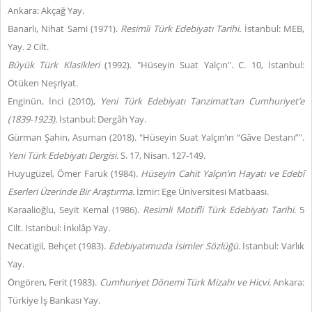
Ankara: Akçağ Yay.
Banarlı, Nihat Sami (1971).
Resimli Türk Edebiyatı Tarihi.
İstanbul: MEB,
Yay. 2 Cilt.
Büyük Türk Klasikleri
(1992). "Hüseyin Suat Yalçın". C. 10, İstanbul:
Ötüken Neşriyat.
Enginün, İnci (2010),
Yeni Türk Edebiyatı Tanzimat’tan Cumhuriyet’e
(1839-1923).
İstanbul: Dergâh Yay.
Gürman Şahin, Asuman (2018). "Hüseyin Suat Yalçın’ın “Gâve Destanı”".
Yeni Türk Edebiyatı Dergisi.
S. 17, Nisan. 127-149.
Huyugüzel, Ömer Faruk (1984).
Hüseyin Cahit Yalçın’ın Hayatı ve Edebî
Eserleri Üzerinde Bir Araştırma.
İzmir: Ege Üniversitesi Matbaası.
Karaalioğlu, Seyit Kemal (1986).
Resimli Motifli Türk Edebiyatı Tarihi.
5
Cilt. İstanbul: İnkılâp Yay.
Necatigil, Behçet (1983).
Edebiyatımızda İsimler Sözlüğü.
İstanbul: Varlık
Yay.
Öngören, Ferit (1983).
Cumhuriyet Dönemi Türk Mizahı ve Hicvi.
Ankara:
Türkiye İş Bankası Yay.