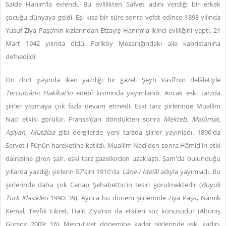
Saide Hanım’la evlendi. Bu evlilikten Safvet adını verdiği bir erkek
çocuğu dünyaya geldi. Eşi kısa bir süre sonra vefat edince 1898 yılında
Yusuf Ziya Paşa’nın kızlarından Efzayiş Hanım’la ikinci evliliğini yaptı. 21
Mart 1942 yılında öldü. Feriköy Mezarlığındaki aile kabristanına
defnedildi.
On dört yaşında iken yazdığı bir gazeli Şeyh Vasfî’nin delâletiyle
Tercümân-ı Hakîkat’in
edebî kısmında yayımlandı. Ancak eski tarzda
şiirler yazmaya çok fazla devam etmedi. Eski tarz şiirlerinde Muallim
Naci etkisi görülür. Fransa’dan döndükten sonra
Mekteb, Malûmat,
Aşiyan, Mütâlaa
gibi dergilerde yeni tarzda şiirler yayınladı. 1896'da
Servet-i Fünûn hareketine katıldı. Muallim Naci'den sonra Hâmid'in etki
dairesine giren şair, eski tarz gazellerden uzaklaştı. Şam'da bulunduğu
yıllarda yazdığı şiirlerin 57'sini 1910'da
Lâne-i Melâl
adıyla yayımladı. Bu
şiirlerinde daha çok Cenap Şehabettin’in tesiri görülmektedir (
Büyük
Türk Klasikleri
1990: 39). Ayrıca bu dönem şiirlerinde Ziya Paşa, Namık
Kemal, Tevfik Fikret, Halit Ziya’nın da etkileri söz konusudur (Altuniş
Gürsoy 2009: 16). Meşrutiyet dönemine kadar şiirlerinde aşk, kadın,