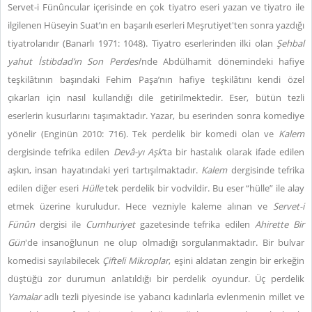
Servet-i Fünûncular içerisinde en çok tiyatro eseri yazan ve tiyatro ile
ilgilenen Hüseyin Suat’ın en başarılı eserleri Meşrutiyet'ten sonra yazdığı
tiyatrolarıdır (Banarlı 1971: 1048). Tiyatro eserlerinden ilki olan
Şehbal
yahut İstibdad’ın Son Perdesi
’nde Abdülhamit dönemindeki hafiye
teşkilâtının başındaki Fehim Paşa’nın hafiye teşkilâtını kendi özel
çıkarları için nasıl kullandığı dile getirilmektedir. Eser, bütün tezli
eserlerin kusurlarını taşımaktadır. Yazar, bu eserinden sonra komediye
yönelir (Enginün 2010: 716). Tek perdelik bir komedi olan ve
Kalem
dergisinde tefrika edilen
Devâ-yı Aşk
’ta bir hastalık olarak ifade edilen
aşkın, insan hayatındaki yeri tartışılmaktadır.
Kalem
dergisinde tefrika
edilen diğer eseri
Hülle
tek perdelik bir vodvildir. Bu eser “hülle” ile alay
etmek üzerine kuruludur. Hece vezniyle kaleme alınan ve
Servet-i
Fünûn
dergisi ile
Cumhuriyet
gazetesinde tefrika edilen
Ahirette Bir
Gün
'de insanoğlunun ne olup olmadığı sorgulanmaktadır. Bir bulvar
komedisi sayılabilecek
Çifteli Mikroplar
, eşini aldatan zengin bir erkeğin
düştüğü zor durumun anlatıldığı bir perdelik oyundur. Üç perdelik
Yamalar
adlı tezli piyesinde ise yabancı kadınlarla evlenmenin millet ve