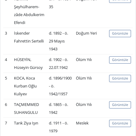
Şeyhülharem-
35
zâde Abdulkerim
Efendi
3
İskender
d. 1892 - ö.
Doğum Yeri
Görüntüle
Fahrettin Sertelli
29 Mayıs
1943
4
HÜSEYİN,
d. 1902 - ö.
Ölüm Yılı
Görüntüle
Hüseyin Gürsoy
22.07.1942
5
KOCA, Koca
d. 1896/1900
Ölüm Yılı
Görüntüle
Kurban Oğlu
- ö.
Kuliyev
1942/1957
6
TAÇMEMMED
d. 1865 - ö.
Ölüm Yılı
Görüntüle
SUHANGULU
1942
7
Tarık Ziya Işın
d. 1911 - ö.
Meslek
Görüntüle
1979