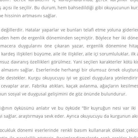
ış açısı ile seçilir. Bu durum, hem bahsedildiği gibi okuyucunun k
hissinin artmasını sağlar.
eğillerdir. Hatalar yaparlar ve bunları telafi etme yoluna giderler
inden hem de ergenlik döneminden seçmiştir. Böylece her iki dönem
 macera duygularını öne çıkaran yazar, ergenlik dönemine hit
 kardeş ilişkileri büyüme, aile ile ilişkiler, aile içi sorumluluklar, 
suz davranış özellikleri görülmez. Yani seçilen karakterler kötü
ar almasını sağlar. Eserlerinde herhangi bir olumsuz örnek oluştu
de destekler. Kurgu okuyucuyu iyi ve güzel duygulara yönlendiri
e cevaplar arar. Fabrika atıkları, kaçak avlanma, ağaçların kesi
bunun sosyal ve duygusal gelişimini de göz önünde bulundurur.
ığının öyküsünü anlatır ve bu öyküde “Bir kuyruğun nesi var iki k
yi sağlar, araştırmaya sevk eder. Ayrıca okuyucuyu da kurgunun akı
 çocukluk dönemi eserlerinde renkli basım kullanarak dikkat çekic