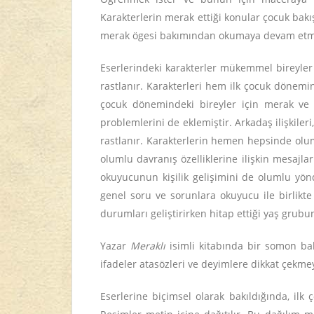
Karakterlerin merak ettiği konular çocuk bak
merak ögesi bakımından okumaya devam etme 
Eserlerindeki karakterler mükemmel bireyler d
rastlanır. Karakterleri hem ilk çocuk dönem
çocuk dönemindeki bireyler için merak ve
problemlerini de eklemiştir. Arkadaş ilişkileri,
rastlanır. Karakterlerin hemen hepsinde olum
olumlu davranış özelliklerine ilişkin mesajl
okuyucunun kişilik gelişimini de olumlu yön
genel soru ve sorunlara okuyucu ile birlikt
durumları geliştirirken hitap ettiği yaş gru
Yazar
Meraklı
isimli kitabında bir somon bal
ifadeler atasözleri ve deyimlere dikkat çekme
Eserlerine biçimsel olarak bakıldığında, ilk