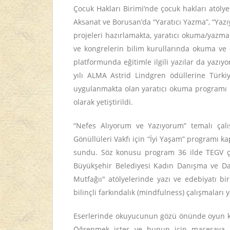
Çocuk Hakları Birimi’nde çocuk hakları atöly
Aksanat ve Borusan’da “Yaratıcı Yazma”, “Yaz
projeleri hazırlamakta, yaratıcı okuma/yazm
ve kongrelerin bilim kurullarında okuma ve d
platformunda eğitimle ilgili yazılar da yazı
yılı ALMA Astrid Lindgren ödüllerine Türki
uygulanmakta olan yaratıcı okuma programı 
olarak yetiştirildi.
“Nefes Alıyorum ve Yazıyorum” temalı çal
Gönüllüleri Vakfı için “İyi Yaşam” programı k
sundu. Söz konusu program 36 ilde TEGV çat
Büyükşehir Belediyesi Kadın Danışma ve Day
Mutfağıı" atölyelerinde yazı ve edebiyatı b
bilinçli farkındalık (mindfulness) çalışmaları 
Eserlerinde okuyucunun gözü önünde oyun ku
Öğrenmek ister ve bunun için maceraya at