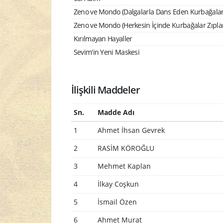
Zeno ve Mondo (Dalgalarla Dans Eden Kurbağalar
Zeno ve Mondo (Herkesin İçinde Kurbağalar Zıpla
Kırılmayan Hayaller
Sevim'in Yeni Maskesi
İlişkili Maddeler
Sn.
Madde Adı
1
Ahmet İhsan Gevrek
2
RASİM KÖROĞLU
3
Mehmet Kaplan
4
İlkay Coşkun
5
İsmail Özen
6
Ahmet Murat