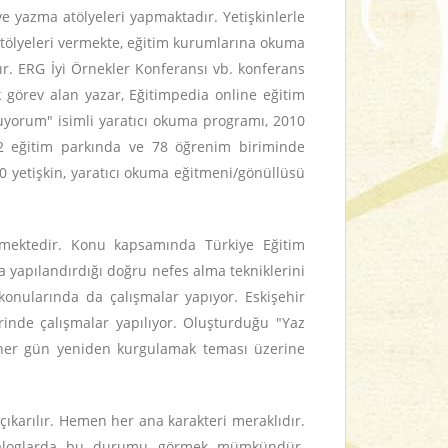
e yazma atölyeleri yapmaktadır. Yetişkinlerle
atölyeleri vermekte, eğitim kurumlarına okuma
r. ERG İyi Örnekler Konferansı vb. konferans
k görev alan yazar, Eğitimpedia online eğitim
nuyorum" isimli yaratıcı okuma programı, 2010
 12 eğitim parkında ve 78 öğrenim biriminde
yetişkin, yaratıcı okuma eğitmeni/gönüllüsü
rmektedir. Konu kapsamında Türkiye Eğitim
a yapılandırdığı doğru nefes alma tekniklerini
onularında da çalışmalar yapıyor. Eskişehir
inde çalışmalar yapılıyor. Oluşturduğu "Yaz
mı her gün yeniden kurgulamak teması üzerine
arılır. Hemen her ana karakteri meraklıdır.
 diyaloglarda bu durumu görmek mümkündür.