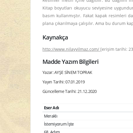
Resimler metin içine dağıtılır. Bu dağılım me
Kitap boyutları okuyucu seviyesine uygundur
basım kullanmıştır. Fakat kapak resimleri da
plana çıkarılmaya çalışılır. Ama bu durum ka
Kaynakça
http://www.nilayyilmaz.com/
[erişim tarihi: 2
Madde Yazım Bilgileri
Yazar: AYŞE SİNEM TOPRAK
Yayın Tarihi: 07.01.2019
Güncelleme Tarihi: 21.12.2020
Eser Adı
Meraklı
İstemiyorum İşte
68. Adım