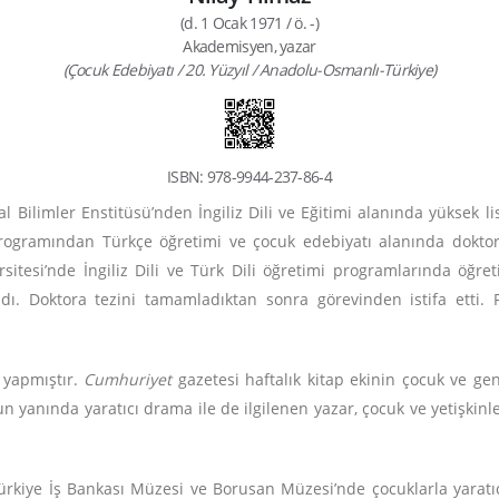
(d. 1 Ocak 1971 / ö. -)
Akademisyen, yazar
(Çocuk Edebiyatı / 20. Yüzyıl / Anadolu-Osmanlı-Türkiye)
ISBN: 978-9944-237-86-4
l Bilimler Enstitüsü’nden İngiliz Dili ve Eğitimi alanında yüksek li
rogramından Türkçe öğretimi ve çocuk edebiyatı alanında doktora
sitesi’nde İngiliz Dili ve Türk Dili öğretimi programlarında öğret
dı. Doktora tezini tamamladıktan sonra görevinden istifa etti. F
v yapmıştır.
Cumhuriyet
gazetesi haftalık kitap ekinin çocuk ve genç
unun yanında yaratıcı drama ile de ilgilenen yazar, çocuk ve yetişki
ürkiye İş Bankası Müzesi ve Borusan Müzesi’nde çocuklarla yaratıc