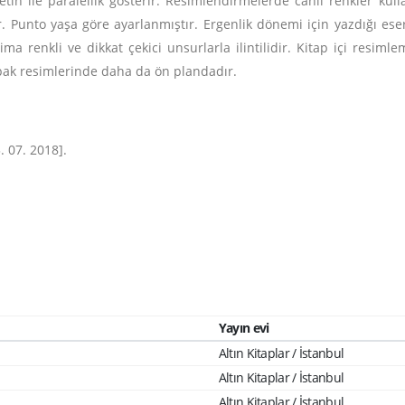
tin ile paralellik gösterir. Resimlendirmelerde canlı renkler kulla
. Punto yaşa göre ayarlanmıştır. Ergenlik dönemi için yazdığı e
ima renkli ve dikkat çekici unsurlarla ilintilidir. Kitap içi re
pak resimlerinde daha da ön plandadır.
3. 07. 2018].
Yayın evi
Altın Kitaplar / İstanbul
Altın Kitaplar / İstanbul
Altın Kitaplar / İstanbul