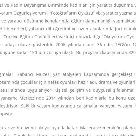
esi ve Kadın Dayanışma Birimi’nde kadınlar için yaratıcı düşünme v
ıyorum Özgürleşiyorum”, “Fotoğrafların Öyküsü” vb. yaratıcı yazma 
a ve yaratıcı düşünme konularında eğitim danışmanlığı yapmaktadı
il becerileri, yabancı dil öğretimi ve oyun alanlarında jüri olara
yor. Türkiye Eğitim Gönüllüleri Vakfı için hazırladığı "Okuyorum Oy
ye adayı olarak gösterildi. 2006 yılından beri 36 ilde, TEGV’in
bugüne kadar 150 bin çocuğa ulaştı. Bu program kapsamında 3200 
ışmaları Sabancı Müzesi yaz atölyeleri kapsamında gerçekleşti
apsamında çocuklar için nefes oyunları hazırladı, drama ve oyunlarl
ısı altında uygulanıyor. Kişisel gelişim ve duygusal şifalanma k
anışma Merkezi’nde 2014 yılından beri kadınlarla bu konu üzer
irleştiriyor. Sağlıklı yaşam konusunda çalışmalar yapıyor. Yaşa
yapıyor.
rar ve bu oyuna okuyucuyu da katar. Macera ve merak ön plana çık
ılır. Gerek karakterin iç konuşmalarında, gerek karşılıklı