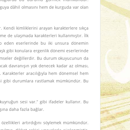
urguya dâhil olmasını hem de kurguda var olan
. Kendi kimliklerini arayan karakterlere sıkça
e de ulaşmada karakterleri kullanmıştır. İlk
ap eden eserlerinde bu iki unsura dönemin
ilk aşk gibi konulara ergenlik dönemi eserlerinde
 kimseler değillerdir. Bu durum okuyucunun da
racak davranışın yok denecek kadar az olması,
r. Karakterler aracılığıyla hem dönemsel hem
lmesi gibi durumlara rastlamak mümkündür. Bu
uyruğun sesi var.” gibi ifadeler kullanır. Bu
şına daha fazla bağlar.
i özellikleri artırdığını söylemek mümkündür.