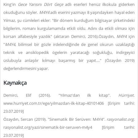
King'in
Gece Yarısını Dört Geçe
adlı eserleri henüz ilkokula giderken
okuduğunu söyler.
M4Y4
adlı eserini yazmayı 8 yaşındayken hayal eden
Yılmaz, şu cümleleri ekler: "Bir dönem kurduğum bilgisayar şirketindeki
bilgilerim, romanı kurgulamamda etkili oldu. Adını da etkili olması için
korsan alfabesiyle yazdık" (aktaran Demirci, 2016).Özaydın,
M4Y4
için
"
M4Y4
, bilimsel bir gözle irdelendiğinde de genel okurun uzaklaştığı
teknik ve ansiklopedik ögelerin yaratacağı soğukluğu, indirgeyici
üslubuyla anlaşılır kılmayı başarmış bir yapıt...." (Özaydın 2019)
değerlendirmesini yapar.
Kaynakça
Demirci, Elif (2016). "Yılmaz'dan ilk kitap".
Hürriyet
.
www.hurriyet.com.tr/ege/yilmazdan-ilk-kitap-40101406 [Erişim tarihi:
23.07.2019]
Özaydın, Sercan (2019). "Sinematik Bir Serüven: M4Y4".
rasyonalist.org
.
rasyonalist.org/yazi/sinematik-bir-seruven-m4y4 [Erişim tarihi:
23.07.2019]