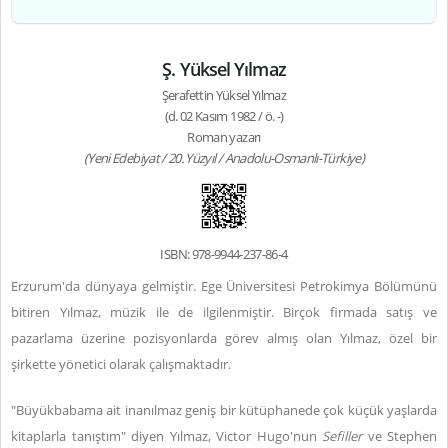
Ş. Yüksel Yılmaz
Şerafettin Yüksel Yılmaz
(d. 02 Kasım 1982 / ö. -)
Roman yazarı
(Yeni Edebiyat / 20. Yüzyıl / Anadolu-Osmanlı-Türkiye)
ISBN: 978-9944-237-86-4
Erzurum'da dünyaya gelmiştir. Ege Üniversitesi Petrokimya Bölümünü
bitiren Yılmaz, müzik ile de ilgilenmiştir. Birçok firmada satış ve
pazarlama üzerine pozisyonlarda görev almış olan Yılmaz, özel bir
şirkette yönetici olarak çalışmaktadır.
"Büyükbabama ait inanılmaz geniş bir kütüphanede çok küçük yaşlarda
kitaplarla tanıştım" diyen Yılmaz, Victor Hugo'nun
Sefiller
ve Stephen