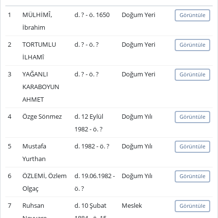
1
MÜLHİMÎ,
d. ? - ö. 1650
Doğum Yeri
Görüntüle
İbrahim
2
TORTUMLU
d. ? - ö. ?
Doğum Yeri
Görüntüle
İLHAMî
3
YAĞANLI
d. ? - ö. ?
Doğum Yeri
Görüntüle
KARABOYUN
AHMET
4
Özge Sönmez
d. 12 Eylül
Doğum Yılı
Görüntüle
1982 - ö. ?
5
Mustafa
d. 1982 - ö. ?
Doğum Yılı
Görüntüle
Yurthan
6
ÖZLEMİ, Özlem
d. 19.06.1982 -
Doğum Yılı
Görüntüle
Olgaç
ö. ?
7
Ruhsan
d. 10 Şubat
Meslek
Görüntüle