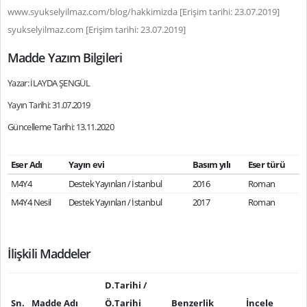
www.syukselyilmaz.com/blog/hakkimizda [Erişim tarihi: 23.07.2019]
syukselyilmaz.com [Erişim tarihi: 23.07.2019]
Madde Yazım Bilgileri
Yazar: İLAYDA ŞENGÜL
Yayın Tarihi: 31.07.2019
Güncelleme Tarihi: 13.11.2020
Eser Adı
Yayın evi
Basım yılı
Eser türü
M4Y4
Destek Yayınları / İstanbul
2016
Roman
M4Y4 Nesil
Destek Yayınları / İstanbul
2017
Roman
İlişkili Maddeler
D.Tarihi /
Sn.
Madde Adı
Ö.Tarihi
Benzerlik
İncele