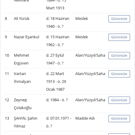
Nevvare
1884 - ö. 15
Mart 1913
8
Ali Yürük
d. 18 Haziran
Meslek
Görüntüle
1940 - ö. ?
9
Nazar Eşankul
d. 15 Haziran
Meslek
Görüntüle
1962 - ö. ?
10
Mehmet
d. 27 Eylül
Alan/Yüzyıl/Saha
Görüntüle
Ergüven
1947 - ö. ?
11
Vartan
d. 22 Mart
Alan/Yüzyıl/Saha
Görüntüle
İhmalyan
1913 - ö. 29
Ocak 1987
12
Zeynep
d. 1984 - ö. ?
Alan/Yüzyıl/Saha
Görüntüle
Çolakoğlu
13
ŞAHİN, Şahin
d. 07.01.1971 -
Madde Adı
Görüntüle
Yılmaz
ö. ?