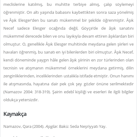
meclislerine katılmış, bu muhitte terbiye almış, çalıp söylemeyi
öğrenmiştir. On altı yaşında babasını kaybettikten sonra saza yönelmiş
ve Âşık Elesger’den bu sanatı mükemmel bir şekilde öğrenmiştir. Âşık
Necef sadece Elesger ocağında değil, Göyçe’de de âşık sanatını
mükemmel derecede bilen ve onu layıkıyla devam ettiren âşıklardan biri
olmuştur. O, genellikle Âşık Elesger muhitinde meydana gelen şiirleri ve
havaları öğrenmiş, bu sanatı en iyi bilenlerden biri olmuştur. Âşık Necef,
kendi döneminde yaygın hâle gelen âşık şiirinin en zor türlerinden olan
tecnisin ve atışmanın mükemmel örneklerini meydana getirmiş, dilin
zenginliklerinden, inceliklerinden ustalıkla istifade etmiştir. Onun hanımı
ile atışmasında, hayatına dair pek çok şey gözler önüne serilmektedir
(Namazov 2004: 318-319). Şairin edebî kişiliği ve eserleri ile ilgili bilgiler
oldukça yetersizdir.
Kaynakça
Namazov, Qara (2004).
Aşıglar
. Bakü: Seda Neşriyyatı Yay.