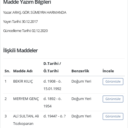
Madde Yazım Bilgileri
Yazar: ARAŞ. GÖR. SÜMEYRA HARMANDA
Yayın Tarihi: 30.12.2017
Güncelleme Tarihi: 02.12.2020
İlişkili Maddeler
D.Tarihi /
Sn.
Madde Adı
Ö.Tarihi
Benzerlik
İncele
1
BEKİR KILIÇ
d. 1908 - ö.
Doğum Yeri
Görüntüle
15.01.1992
2
MERYEM GENÇ
d. 1892 - ö.
Doğum Yeri
Görüntüle
1954
3
ALİ SULTAN, Ali
d. 1944? - ö. ?
Doğum Yeri
Görüntüle
Tozkoparan