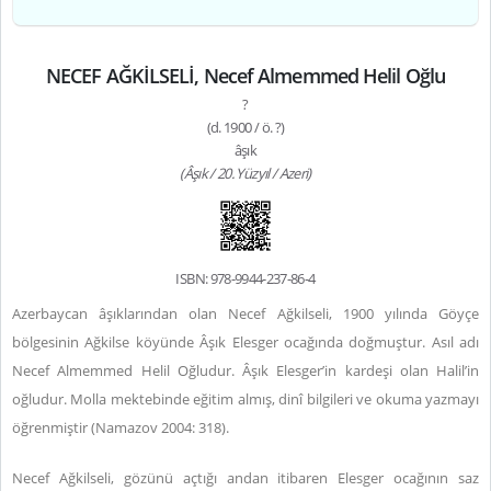
NECEF AĞKİLSELİ, Necef Almemmed Helil Oğlu
?
(d. 1900 / ö. ?)
âşık
(Âşık / 20. Yüzyıl / Azeri)
ISBN: 978-9944-237-86-4
Azerbaycan âşıklarından olan Necef Ağkilseli, 1900 yılında Göyçe
bölgesinin Ağkilse köyünde Âşık Elesger ocağında doğmuştur. Asıl adı
Necef Almemmed Helil Oğludur. Âşık Elesger’in kardeşi olan Halil’in
oğludur. Molla mektebinde eğitim almış, dinî bilgileri ve okuma yazmayı
öğrenmiştir (Namazov 2004: 318).
Necef Ağkilseli, gözünü açtığı andan itibaren Elesger ocağının saz