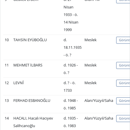
Nisan
1933 - ö.
14 Nisan
1999
10
TAHSİN EYÜBOĞLU
d.
Meslek
Görünt
18.11.1935
- ö. ?
11
MEHMET İLBARS
d. 1926 -
Meslek
Görünt
ö. ?
12
LEVNÎ
d. ? - ö.
Meslek
Görünt
1733
13
FERHAD ESBANOĞLU
d. 1948 -
Alan/Yüzyıl/Saha
Görünt
ö. 1985
14
HACALI, Hacalı Hacıyev
d. 1935 -
Alan/Yüzyıl/Saha
Görünt
Salihcanoğlu
ö. 1983