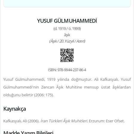
YUSUF GÜLMUHAMMEDİ
(d. 1919 / ö. 1999)
âşık
(Âşık / 20. Yüzyıl / Azeri)
ISBN: 978-9944-237-86-4
Yusuf Gülmuhammedi,
1919 yılında doğmuştur. Ali Kafkasyalı, Yusuf
Gülmuhammedi'nin Zencan Âşık Muhitine mensup üstat âşıklardan
olduğunu belirtir (2006: 175).
Kaynakça
Kafkasyalı, Ali (2006).
İran Türkleri Âşık Muhitleri.
Erzurum: Eser Ofset.
Madde Yazım Bilgileri