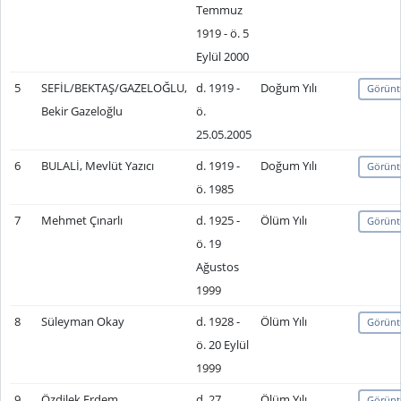
Temmuz
1919 - ö. 5
Eylül 2000
5
SEFİL/BEKTAŞ/GAZELOĞLU,
d. 1919 -
Doğum Yılı
Görünt
Bekir Gazeloğlu
ö.
25.05.2005
6
BULALİ, Mevlüt Yazıcı
d. 1919 -
Doğum Yılı
Görünt
ö. 1985
7
Mehmet Çınarlı
d. 1925 -
Ölüm Yılı
Görünt
ö. 19
Ağustos
1999
8
Süleyman Okay
d. 1928 -
Ölüm Yılı
Görünt
ö. 20 Eylül
1999
9
Özdilek Erdem
d. 27
Ölüm Yılı
Görünt