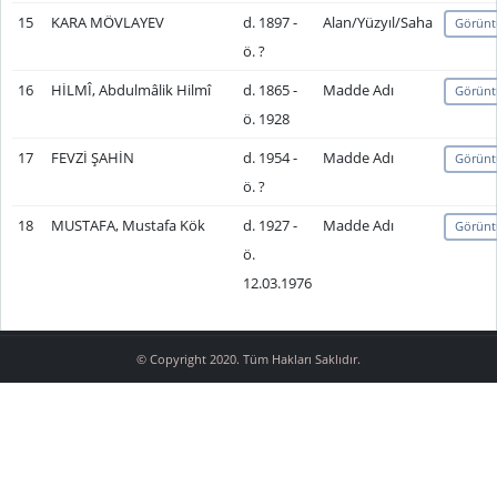
15
KARA MÖVLAYEV
d. 1897 -
Alan/Yüzyıl/Saha
Görünt
ö. ?
16
HİLMÎ, Abdulmâlik Hilmî
d. 1865 -
Madde Adı
Görünt
ö. 1928
17
FEVZİ ŞAHİN
d. 1954 -
Madde Adı
Görünt
ö. ?
18
MUSTAFA, Mustafa Kök
d. 1927 -
Madde Adı
Görünt
ö.
12.03.1976
© Copyright 2020. Tüm Hakları Saklıdır.