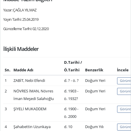
Yazar: ÇAĞLA YILMAZ
Yayın Tarihi: 25.04.2019
Güncelleme Tarihi: 02.12.2020
İlişkili Maddeler
D.Tarihi /
Sn.
Madde Adı
Ö.Tarihi
Benzerlik
İncele
1
ZABİT, Nebi Efendi
d. ? - ö. ?
Doğum Yeri
Görünt
2
NÖVRES İMAN, Növres
d. 1903 -
Doğum Yeri
Görünt
İman Meşedi Salahoğlu
ö. 1932?
3
ŞİYELİ MUKADDEM
d. 1900 -
Doğum Yeri
Görünt
ö. 2000
4
Şahabettin Uzunkaya
d. 10
Doğum Yılı
Görünt