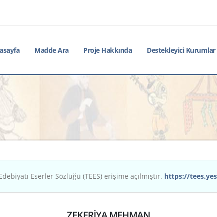
asayfa
Madde Ara
Proje Hakkında
Destekleyici Kurumlar
Edebiyatı Eserler Sözlüğü (TEES) erişime açılmıştır.
https://tees.yes
ZEKERİYA MEHMAN