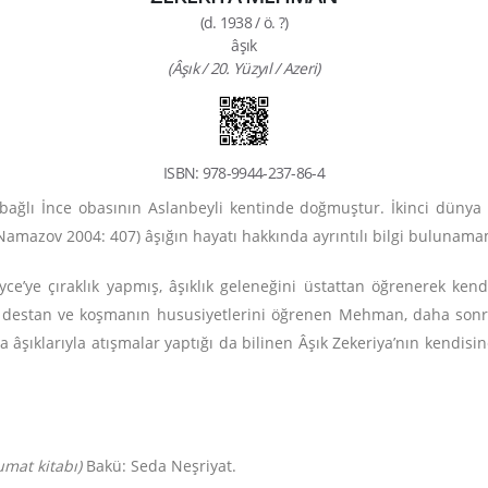
(d. 1938 / ö. ?)
âşık
(Âşık / 20. Yüzyıl / Azeri)
ISBN: 978-9944-237-86-4
ğlı İnce obasının Aslanbeyli kentinde doğmuştur. İkinci dünya s
amazov 2004: 407) âşığın hayatı hakkında ayrıntılı bilgi bulunamam
ce’ye çıraklık yapmış, âşıklık geleneğini üstattan öğrenerek ken
ini, destan ve koşmanın hususiyetlerini öğrenen Mehman, daha sonral
a âşıklarıyla atışmalar yaptığı da bilinen Âşık Zekeriya’nın kendis
lumat kitabı)
Bakü: Seda Neşriyat.