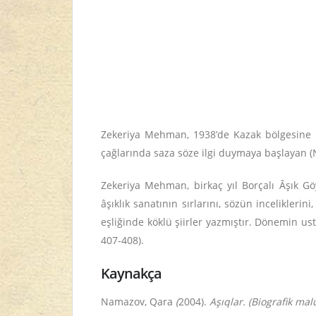
Zekeriya Mehman, 1938’de Kazak bölgesine ba
çağlarında saza söze ilgi duymaya başlayan (N
Zekeriya Mehman, birkaç yıl Borçalı Âşık Göy
âşıklık sanatının sırlarını, sözün incelikler
eşliğinde köklü şiirler yazmıştır. Dönemin ust
407-408).
Kaynakça
Namazov, Qara
(
2004).
Aşıqlar. (Biografik ma