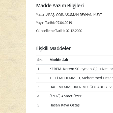
Madde Yazım Bilgileri
Yazar: ARAŞ. GÖR. ASUMAN REYHAN KURT
Yayın Tarihi: 07.04.2019
Güncelleme Tarihi: 02.12.2020
İlişkili Maddeler
Sn.
Madde Adı
1
KEREM, Kerem Süleyman Oğlu Nesib
2
TELLİ MEHEMMED, Mehemmed Hese
3
HACI MEMMEDKERİM OĞLU ABDIYEV
4
ÖZERÎ, Ahmet Özer
5
Hasan Kaya Öztaş