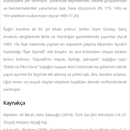
söyleyişlere yer vermiştir. Şiirlerinde deyimlerden, kelime gruplarından
ve benzetmelerden yararlanan âşık, hece ölçüsünün 8’li, 11’li, 14’lü ve
16’lı şekillerini kullanmıştır (Ayral 1995:17-20).
Âşığın kendine ait bir şiir kitabı yoktur. Şiirleri İslam Güneşi, Genç
Anadolu dergilerinde Birlik ve Hürdoğan gazetelerinde yayımlar (Ayral
1995: 14). Âşık hakkında yapılan en kapsamlı çalışma Alparslan Ayral’ın
hazırladığı “Âşık Zeynelî” adlı kitaptır. İki ana bölümden oluşan kitabın
birinci bölümü “Zeynelî’nin Hayatı, Âşıklığı, Şahsiyeti” başlığını taşır.
“Edebi ve Fikri Yönü” başlığını taşıyan ikinci bölümde ise şiirlerinin teknik
yapısı ayrıntılı bir biçimde ele alınmış ve şiirleri aşk, dini, kendini anlatan,
öğüt veren ve sosyal olayları eleştiren başlıkları altında sınıflandırılarak
verilmiştir.
Kaynakça
Alptekin, Ali Berat, Saim Sakaoğlu (2014).
Türk Saz Şiiri Antolojisi (14.-21.
Yüzyıl)
. Ankara: Akçağ Yay.
Aslanoğlu, İbrahim (2006).
Geçmişten Günümüze Sivas Meşhurları.
C. II.