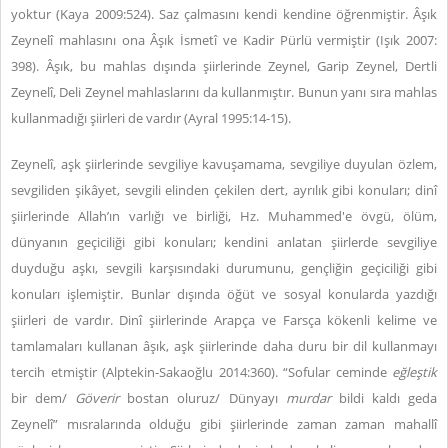
yoktur (Kaya 2009:524). Saz çalmasını kendi kendine öğrenmiştir. Âşık
Zeynelî mahlasını ona Âşık İsmetî ve Kadir Pürlü vermiştir (Işık 2007:
398). Âşık, bu mahlas dışında şiirlerinde Zeynel, Garip Zeynel, Dertli
Zeynelî, Deli Zeynel mahlaslarını da kullanmıştır. Bunun yanı sıra mahlas
kullanmadığı şiirleri de vardır (Ayral 1995:14-15).
Zeynelî, aşk şiirlerinde sevgiliye kavuşamama, sevgiliye duyulan özlem,
sevgiliden şikâyet, sevgili elinden çekilen dert, ayrılık gibi konuları; dinî
şiirlerinde Allah’ın varlığı ve birliği, Hz. Muhammed'e övgü, ölüm,
dünyanın geçiciliği gibi konuları; kendini anlatan şiirlerde sevgiliye
duyduğu aşkı, sevgili karşısındaki durumunu, gençliğin geçiciliği gibi
konuları işlemiştir. Bunlar dışında öğüt ve sosyal konularda yazdığı
şiirleri de vardır. Dinî şiirlerinde Arapça ve Farsça kökenli kelime ve
tamlamaları kullanan âşık, aşk şiirlerinde daha duru bir dil kullanmayı
tercih etmiştir (Alptekin-Sakaoğlu 2014:360). “Sofular ceminde
eğleştik
bir dem/
Göverir
bostan oluruz/ Dünyayı
murdar
bildi kaldı geda
Zeynelî” mısralarında olduğu gibi şiirlerinde zaman zaman mahallî