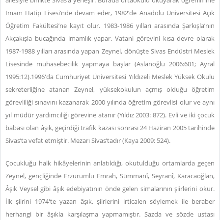
ailesiyle birlikte Sivas’a yerleşir. Burada ortaokulu okuyarak öğrenimine
İmam Hatip Lisesi’nde devam eder, 1982’de Anadolu Üniversitesi Açık
Öğretim Fakültesi’ne kayıt olur. 1983-1986 yılları arasında Şarkışla’nın
Akçakışla bucağında imamlık yapar. Vatani görevini kısa devre olarak
1987-1988 yılları arasında yapan Zeynel, dönüşte Sivas Endüstri Meslek
Lisesinde muhasebecilik yapmaya başlar (Aslanoğlu 2006:601; Ayral
1995:12).1996'da Cumhuriyet Üniversitesi Yıldızeli Meslek Yüksek Okulu
sekreterliğine atanan Zeynel, yüksekokulun açmış olduğu öğretim
görevliliği sınavını kazanarak 2000 yılında öğretim görevlisi olur ve aynı
yıl müdür yardımcılığı görevine atanır (Yıldız 2003: 872). Evli ve iki çocuk
babası olan âşık, geçirdiği trafik kazası sonrası 24 Haziran 2005 tarihinde
Sivas’ta vefat etmiştir. Mezarı Sivas’tadır (Kaya 2009: 524).
Çocukluğu halk hikâyelerinin anlatıldığı, okutulduğu ortamlarda geçen
Zeynel, gençliğinde Erzurumlu Emrah, Sümmanî, Seyranî, Karacaoğlan,
Âşık Veysel gibi âşık edebiyatının önde gelen simalarının şiirlerini okur.
İlk şiirini 1974'te yazan âşık, şiirlerini irticalen söylemek ile beraber
herhangi bir âşıkla karşılaşma yapmamıştır. Sazda ve sözde ustası