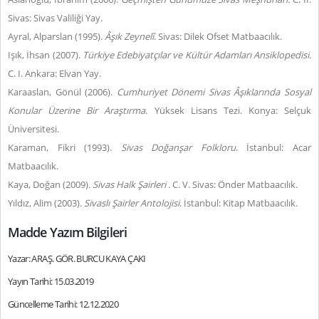
Sivas: Sivas Valiliği Yay.
Ayral, Alparslan (1995).
Âşık Zeynelî
. Sivas: Dilek Ofset Matbaacılık.
Işık, İhsan (2007).
Türkiye Edebiyatçılar ve Kültür Adamları Ansiklopedisi.
C. I. Ankara: Elvan Yay.
Karaaslan, Gönül (2006).
Cumhuriyet Dönemi Sivas Âşıklarında Sosyal
Konular Üzerine Bir Araştırma
. Yüksek Lisans Tezi. Konya: Selçuk
Üniversitesi.
Karaman, Fikri (1993).
Sivas Doğanşar Folkloru
. İstanbul: Acar
Matbaacılık.
Kaya, Doğan (2009).
Sivas Halk Şairleri .
C. V. Sivas: Önder Matbaacılık.
Yıldız, Alim (2003).
Sivaslı Şairler Antolojisi
. İstanbul: Kitap Matbaacılık.
Madde Yazım Bilgileri
Yazar: ARAŞ. GÖR. BURCU KAYA ÇAKI
Yayın Tarihi: 15.03.2019
Güncelleme Tarihi: 12.12.2020