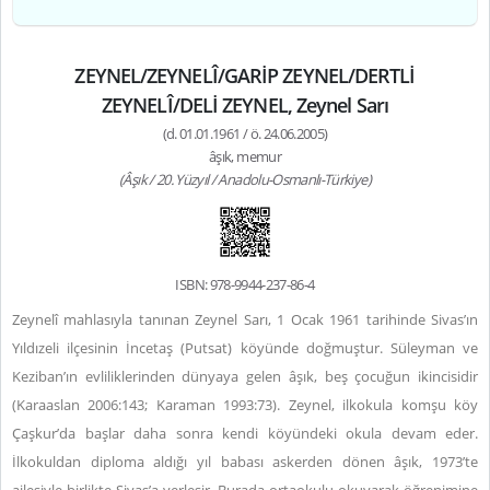
ZEYNEL/ZEYNELÎ/GARİP ZEYNEL/DERTLİ
ZEYNELÎ/DELİ ZEYNEL, Zeynel Sarı
(d. 01.01.1961 / ö. 24.06.2005)
âşık, memur
(Âşık / 20. Yüzyıl / Anadolu-Osmanlı-Türkiye)
ISBN: 978-9944-237-86-4
Zeynelî mahlasıyla tanınan Zeynel Sarı, 1 Ocak 1961 tarihinde Sivas’ın
Yıldızeli ilçesinin İncetaş (Putsat) köyünde doğmuştur. Süleyman ve
Keziban’ın evliliklerinden dünyaya gelen âşık, beş çocuğun ikincisidir
(Karaaslan 2006:143; Karaman 1993:73). Zeynel, ilkokula komşu köy
Çaşkur’da başlar daha sonra kendi köyündeki okula devam eder.
İlkokuldan diploma aldığı yıl babası askerden dönen âşık, 1973’te