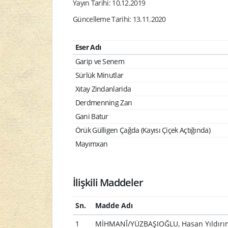
Yayın Tarihi: 10.12.2019
Güncelleme Tarihi: 13.11.2020
Eser Adı
Garip ve Senem
Sürlük Minutlar
Xıtay Zindanlarida
Derdmenning Zarı
Gani Batur
Örük Gülligen Çağda (Kayısı Çiçek Açtığında)
Mayımxan
İlişkili Maddeler
Sn.
Madde Adı
1
MİHMANÎ/YÜZBAŞIOĞLU, Hasan Yıldırı