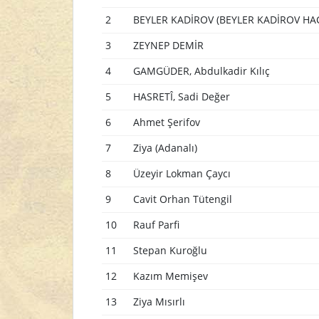
2
BEYLER KADİROV (BEYLER KADİROV HA
3
ZEYNEP DEMİR
4
GAMGÜDER, Abdulkadir Kılıç
5
HASRETÎ, Sadi Değer
6
Ahmet Şerifov
7
Ziya (Adanalı)
8
Üzeyir Lokman Çaycı
9
Cavit Orhan Tütengil
10
Rauf Parfi
11
Stepan Kuroğlu
12
Kazım Memişev
13
Ziya Mısırlı