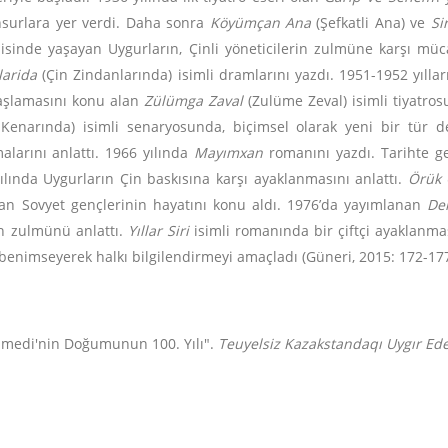
unsurlara yer verdi. Daha sonra
Köyümçan Ana
(Şefkatli Ana) ve
Sir
disinde yaşayan Uygurların, Çinli yöneticilerin zulmüne karşı müc
larida
(Çin Zindanlarında) isimli dramlarını yazdı. 1951-1952 yılla
başlamasını konu alan
Zülümga Zaval
(Zulüme Zeval) isimli tiyatros
 Kenarında) isimli senaryosunda, biçimsel olarak yeni bir tür d
larını anlattı. 1966 yılında
Mayımxan
romanını yazdı. Tarihte g
ılında Uygurların Çin baskısına karşı ayaklanmasını anlattı.
Örük 
n Sovyet gençlerinin hayatını konu aldı. 1976’da yayımlanan
De
n zulmünü anlattı.
Yıllar Siri
isimli romanında bir çiftçi ayaklanm
u benimseyerek halkı bilgilendirmeyi amaçladı (Güneri, 2015: 172-177
Samedi'nin Doğumunun 100. Yılı".
Teuyelsiz Kazakstandaqı Uygır Ede