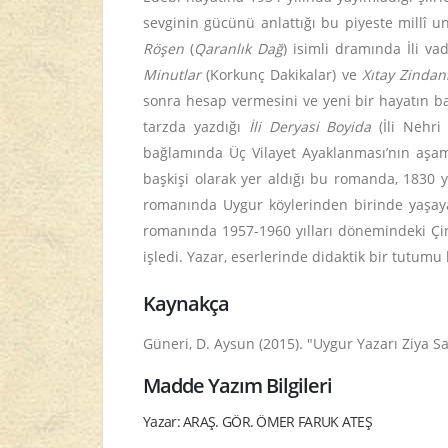
sevginin gücünü anlattığı bu piyeste millî 
Röşen
(
Qaranlık Dağ
) isimli dramında İli va
Minutlar
(Korkunç Dakikalar) ve
Xıtay Zindan
sonra hesap vermesini ve yeni bir hayatın 
tarzda yazdığı
İli Deryasi Boyida
(İli Nehri
bağlamında Üç Vilayet Ayaklanması’nın aşama
başkişi olarak yer aldığı bu romanda, 1830 y
romanında Uygur köylerinden birinde yaşaya
romanında 1957-1960 yılları dönemindeki Çi
işledi. Yazar, eserlerinde didaktik bir tutum
Kaynakça
Güneri, D. Aysun (2015). "Uygur Yazarı Ziya 
Madde Yazım Bilgileri
Yazar: ARAŞ. GÖR. ÖMER FARUK ATEŞ