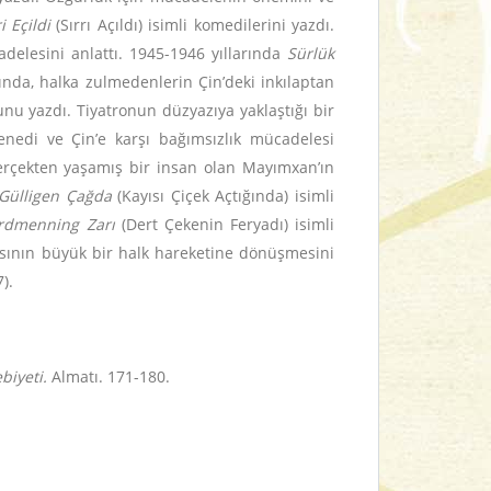
i Eçildi
(Sırrı Açıldı) isimli komedilerini yazdı.
adelesini anlattı. 1945-1946 yıllarında
Sürlük
rında, halka zulmedenlerin Çin’deki inkılaptan
unu yazdı. Tiyatronun düzyazıya yaklaştığı bir
enedi ve Çin’e karşı bağımsızlık mücadelesi
erçekten yaşamış bir insan olan Mayımxan’ın
Gülligen Çağda
(Kayısı Çiçek Açtığında) isimli
rdmenning Zarı
(Dert Çekenin Feryadı) isimli
asının büyük bir halk hareketine dönüşmesini
).
biyeti.
Almatı. 171-180.