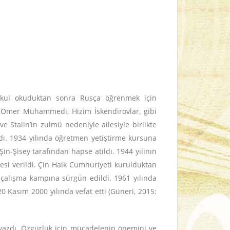
kokul okuduktan sonra Rusça öğrenmek için
da Ömer Muhammedi, Hizim İskendirovlar, gibi
e Stalin’in zulmü nedeniyle ailesiyle birlikte
dı. 1934 yılında öğretmen yetiştirme kursuna
Şin-Şisey tarafından hapse atıldı. 1944 yılının
esi verildi. Çin Halk Cumhuriyeti kurulduktan
n çalışma kampına sürgün edildi. 1961 yılında
0 Kasım 2000 yılında vefat etti (Güneri, 2015:
 yazdı. Özgürlük için mücadelenin önemini ve