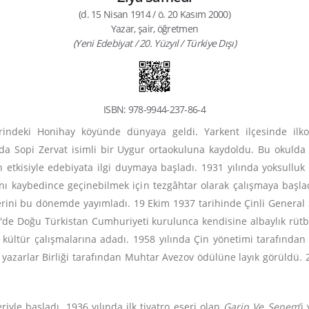
(d. 15 Nisan 1914 / ö. 20 Kasım 2000)
Yazar, şair, öğretmen
(Yeni Edebiyat / 20. Yüzyıl / Türkiye Dışı)
ISBN: 978-9944-237-86-4
hrindeki Honihay köyünde dünyaya geldi. Yarkent ilçesinde il
ılında Sopi Zervat isimli bir Uygur ortaokuluna kaydoldu. Bu okul
n etkisiyle edebiyata ilgi duymaya başladı. 1931 yılında yoksulluk v
ını kaybedince geçinebilmek için tezgâhtar olarak çalışmaya başla
irlerini bu dönemde yayımladı. 19 Ekim 1937 tarihinde Çinli General 
'de Doğu Türkistan Cumhuriyeti kurulunca kendisine albaylık rütb
ve kültür çalışmalarına adadı. 1958 yılında Çin yönetimi tarafında
n yazarlar Birliği tarafından Muhtar Avezov ödülüne layık görüldü. 2
riyle başladı. 1936 yılında ilk tiyatro eseri olan
Garip Ve Senem
’i