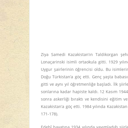
Ziya Samedi Kazakistan’ın Taldikorgan şe
Lonaçarinski isimli ortaokula gitti. 1929 y
Uygur şairlerinin öğrencisi oldu. Bu isimleri
Doğu Türkistan’a göç etti. Genç yaşta babas
gitti ve aynı yıl öğretmenliğe başladı. İlk şi
sonlarına kadar hapiste kaldı. 12 Kasım 1944
sonra askerliği bıraktı ve kendisini eğitim 
Kazakistan’a göç etti. 1984 yılında Kazakista
171-178).
Edebî hayatına 1934 yılında yayımladığı şiirle