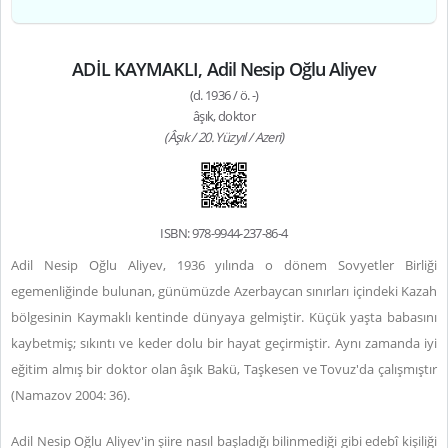
ADİL KAYMAKLI, Adil Nesip Oğlu Aliyev
(d. 1936 / ö. -)
âşık, doktor
(Âşık / 20. Yüzyıl / Azeri)
ISBN: 978-9944-237-86-4
Adil Nesip Oğlu Aliyev, 1936 yılında o dönem Sovyetler Birliği
egemenliğinde bulunan, günümüzde Azerbaycan sınırları içindeki Kazah
bölgesinin Kaymaklı kentinde dünyaya gelmiştir. Küçük yaşta babasını
kaybetmiş; sıkıntı ve keder dolu bir hayat geçirmiştir. Aynı zamanda iyi
eğitim almış bir doktor olan âşık Bakü, Taşkesen ve Tovuz'da çalışmıştır
(Namazov 2004: 36).
Adil Nesip Oğlu Aliyev'in şiire nasıl başladığı bilinmediği gibi edebî kişiliği