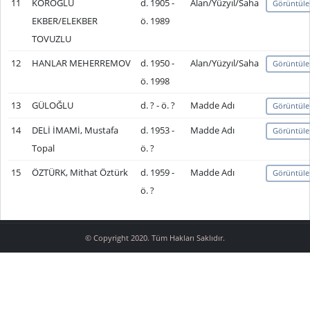
11
KÖROĞLU
d. 1905 -
Alan/Yüzyıl/Saha
Görüntüle
EKBER/ELEKBER
ö. 1989
TOVUZLU
12
HANLAR MEHERREMOV
d. 1950 -
Alan/Yüzyıl/Saha
Görüntüle
ö. 1998
13
GÜLOĞLU
d. ? - ö. ?
Madde Adı
Görüntüle
14
DELİ İMAMİ, Mustafa
d. 1953 -
Madde Adı
Görüntüle
Topal
ö. ?
15
ÖZTÜRK, Mithat Öztürk
d. 1959 -
Madde Adı
Görüntüle
ö. ?
© Copyright 2020. Tüm Hakları Saklıdır.