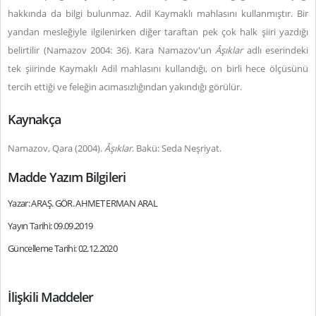
hakkında da bilgi bulunmaz. Adil Kaymaklı mahlasını kullanmıştır. Bir
yandan mesleğiyle ilgilenirken diğer taraftan pek çok halk şiiri yazdığı
belirtilir (Namazov 2004: 36). Kara Namazov'un
Âşıklar
adlı eserindeki
tek şiirinde Kaymaklı Adil mahlasını kullandığı, on birli hece ölçüsünü
tercih ettiği ve feleğin acımasızlığından yakındığı görülür.
Kaynakça
Namazov, Qara (2004).
Âşıklar
. Bakü: Seda Neşriyat.
Madde Yazım Bilgileri
Yazar: ARAŞ. GÖR. AHMET ERMAN ARAL
Yayın Tarihi: 09.09.2019
Güncelleme Tarihi: 02.12.2020
İlişkili Maddeler