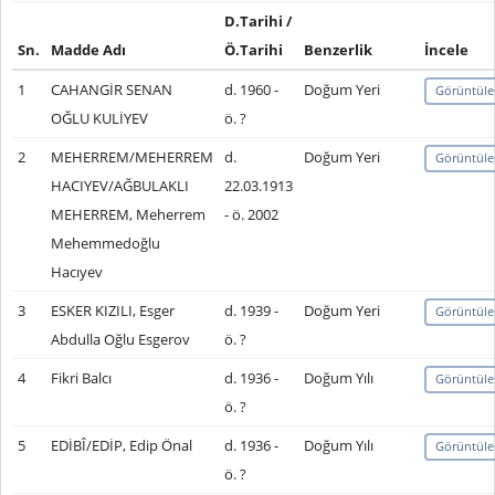
D.Tarihi /
Sn.
Madde Adı
Ö.Tarihi
Benzerlik
İncele
1
CAHANGİR SENAN
d. 1960 -
Doğum Yeri
Görüntüle
OĞLU KULİYEV
ö. ?
2
MEHERREM/MEHERREM
d.
Doğum Yeri
Görüntüle
HACIYEV/AĞBULAKLI
22.03.1913
MEHERREM, Meherrem
- ö. 2002
Mehemmedoğlu
Hacıyev
3
ESKER KIZILI, Esger
d. 1939 -
Doğum Yeri
Görüntüle
Abdulla Oğlu Esgerov
ö. ?
4
Fikri Balcı
d. 1936 -
Doğum Yılı
Görüntüle
ö. ?
5
EDİBÎ/EDİP, Edip Önal
d. 1936 -
Doğum Yılı
Görüntüle
ö. ?