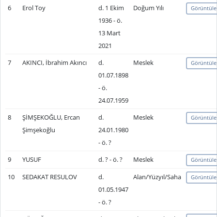
6
Erol Toy
d. 1 Ekim
Doğum Yılı
Görüntüle
1936 - ö.
13 Mart
2021
7
AKINCI, İbrahim Akıncı
d.
Meslek
Görüntüle
01.07.1898
- ö.
24.07.1959
8
ŞİMŞEKOĞLU, Ercan
d.
Meslek
Görüntüle
Şimşekoğlu
24.01.1980
- ö. ?
9
YUSUF
d. ? - ö. ?
Meslek
Görüntüle
10
SEDAKAT RESULOV
d.
Alan/Yüzyıl/Saha
Görüntüle
01.05.1947
- ö. ?