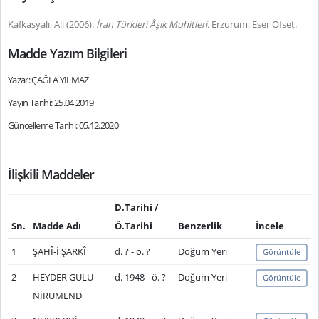
Kafkasyalı, Ali (2006).
İran Türkleri Âşık Muhitleri.
Erzurum: Eser Ofset.
Madde Yazım Bilgileri
Yazar: ÇAĞLA YILMAZ
Yayın Tarihi: 25.04.2019
Güncelleme Tarihi: 05.12.2020
İlişkili Maddeler
D.Tarihi /
Sn.
Madde Adı
Ö.Tarihi
Benzerlik
İncele
1
ŞAHÎ-İ ŞARKÎ
d. ? - ö. ?
Doğum Yeri
Görüntüle
2
HEYDER GULU
d. 1948 - ö. ?
Doğum Yeri
Görüntüle
NİRUMEND