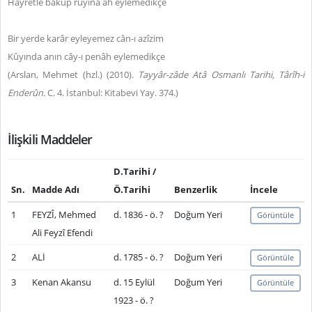
Hayretle bakup rûyına âh eylemedikçe
Bir yerde karâr eyleyemez cân-ı azîzim
Kûyında anın cây-ı penâh eylemedikçe
(Arslan, Mehmet (hzl.) (2010).
Tayyâr-zâde Atâ Osmanlı Tarihi, Târîh-i
Enderûn.
C. 4. İstanbul: Kitabevi Yay. 374.)
İlişkili Maddeler
D.Tarihi /
Sn.
Madde Adı
Ö.Tarihi
Benzerlik
İncele
1
FEYZÎ, Mehmed
d. 1836 - ö. ?
Doğum Yeri
Görüntüle
Ali Feyzî Efendi
2
ALİ
d. 1785 - ö. ?
Doğum Yeri
Görüntüle
3
Kenan Akansu
d. 15 Eylül
Doğum Yeri
Görüntüle
1923 - ö. ?