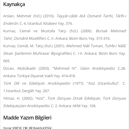
Kaynakça
Arslan, Mehmet (hzl.) (2010).
Tayyâr-zâde Atâ Osmanlı Tarihi, Târîh-i
Enderûn.
C. 4. İstanbul: Kitabevi Yay. 374.
Kurnaz, Cemal ve Mustafa Tatçı (hzl.) (2000).
Bursalı Mehmed
Tahir,
Osmânlı Müellifleri.
C. II. Ankara: Bizim Büro Yay. 315-316.
Kurnaz, Cemâl, M. Tatçı (hzl.) (2001).
Mehmed Nâil Tuman, Tuhfe-i Nâilî,
Divan Şairlerinin Muhtasar Biyografileri,
C. I-II. Ankara: Bizim Büro Yay.
669.
Özcan, Abdülkadir (2003). “Mehmed IV”.
İslam Ansiklopedisi
. C.28.
Ankara: Türkiye Diyanet Vakfı Yay. 414-418.
Türk Dili ve Edebiyatı Ansiklopedisi
(1977). “Aziz (İstanbullu)”. C.
1.İstanbul: Dergâh Yay. 267.
Yılmaz, H. (2002). “Aziz”.
Türk Dünyası Ortak Edebiyatı, Türk Dünyası
Edebiyatçıları Ansiklopedisi
. C. 2. Ankara: AKM Yay. 104.
Madde Yazım Bilgileri
Yazar: PROF. DR. BEYHAN KESİK