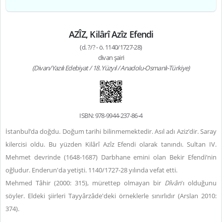
AZÎZ, Kilârî Azîz Efendi
(d. ?/? - ö. 1140/1727-28)
divan şairi
(Divan/Yazılı Edebiyat / 18. Yüzyıl / Anadolu-Osmanlı-Türkiye)
ISBN: 978-9944-237-86-4
İstanbul’da doğdu. Doğum tarihi bilinmemektedir. Asıl adı Aziz’dir. Saray
kilercisi oldu. Bu yüzden Kilârî Azîz Efendi olarak tanındı. Sultan IV.
Mehmet devrinde (1648-1687) Darbhane emini olan Bekir Efendi’nin
oğludur. Enderun'da yetişti. 1140/1727-28 yılında vefat etti.
Mehmed Tâhir (2000: 315), mürettep olmayan bir
Dîvân
'ı olduğunu
söyler. Eldeki şiirleri Tayyârzâde'deki örneklerle sınırlıdır (Arslan 2010:
374).