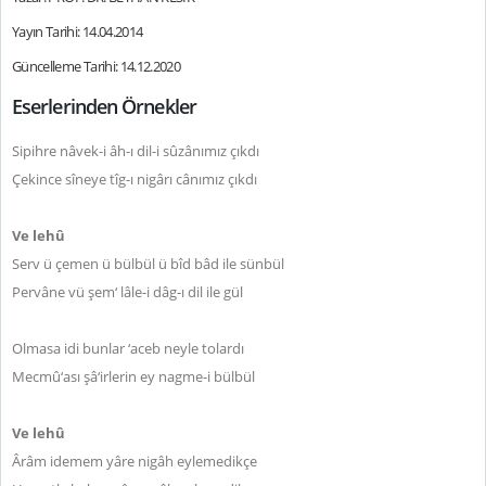
Yayın Tarihi: 14.04.2014
Güncelleme Tarihi: 14.12.2020
Eserlerinden Örnekler
Sipihre nâvek-i âh-ı dil-i sûzânımız çıkdı
Çekince sîneye tîg-ı nigârı cânımız çıkdı
Ve lehû
Serv ü çemen ü bülbül ü bîd bâd ile sünbül
Pervâne vü şem‘ lâle-i dâg-ı dil ile gül
Olmasa idi bunlar ‘aceb neyle tolardı
Mecmû‘ası şâ‘irlerin ey nagme-i bülbül
Ve lehû
Ârâm idemem yâre nigâh eylemedikçe