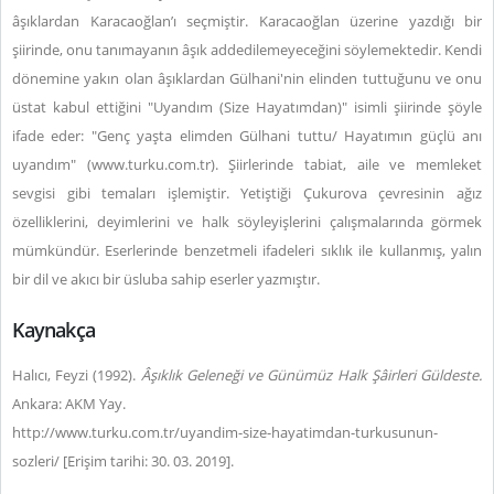
âşıklardan Karacaoğlan’ı seçmiştir. Karacaoğlan üzerine yazdığı bir
şiirinde, onu tanımayanın âşık addedilemeyeceğini söylemektedir. Kendi
dönemine yakın olan âşıklardan Gülhani'nin elinden tuttuğunu ve onu
üstat kabul ettiğini "Uyandım (Size Hayatımdan)" isimli şiirinde şöyle
ifade eder: "Genç yaşta elimden Gülhani tuttu/ Hayatımın güçlü anı
uyandım" (
www.turku.com.tr
). Şiirlerinde tabiat, aile ve memleket
sevgisi gibi temaları işlemiştir. Yetiştiği Çukurova çevresinin ağız
özelliklerini, deyimlerini ve halk söyleyişlerini çalışmalarında görmek
mümkündür. Eserlerinde benzetmeli ifadeleri sıklık ile kullanmış, yalın
bir dil ve akıcı bir üsluba sahip eserler yazmıştır.
Kaynakça
Halıcı, Feyzi (1992).
Âşıklık Geleneği ve Günümüz Halk Şâirleri Güldeste.
Ankara: AKM Yay.
http://www.turku.com.tr/uyandim-size-hayatimdan-turkusunun-
sozleri/ [Erişim tarihi: 30. 03. 2019].