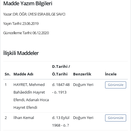
Madde Yazım Bilgileri
Yazar: DR. ÖĞR. ÜYESİ ESRA BİLGE SAVCI
Yayın Tarihi: 23.06.2019
Güncelleme Tarihi: 06.12.2020
İlişkili Maddeler
D.Tarihi /
Sn.
Madde Adı
Ö.Tarihi
Benzerlik
İncele
1
HAYRET, Mehmed
d. 1847-48
Doğum Yeri
Görüntüle
Bahâeddîn Hayret
- ö. 1913
Efendi, Adanalı Hoca
Hayret Efendi
2
İlhan Kemal
d. 13 Eylül
Doğum Yeri
Görüntüle
1968 - ö. ?