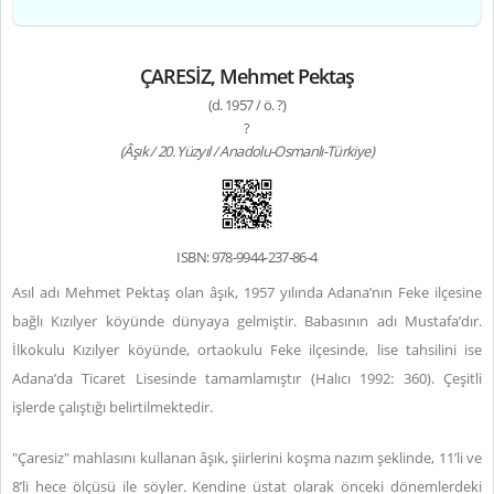
ÇARESİZ, Mehmet Pektaş
(d. 1957 / ö. ?)
?
(Âşık / 20. Yüzyıl / Anadolu-Osmanlı-Türkiye)
ISBN: 978-9944-237-86-4
Asıl adı Mehmet Pektaş olan âşık, 1957 yılında Adana’nın Feke ilçesine
bağlı Kızılyer köyünde dünyaya gelmiştir. Babasının adı Mustafa’dır.
İlkokulu Kızılyer köyünde, ortaokulu Feke ilçesinde, lise tahsilini ise
Adana’da Ticaret Lisesinde tamamlamıştır (Halıcı 1992: 360). Çeşitli
işlerde çalıştığı belirtilmektedir.
"Çaresiz" mahlasını kullanan âşık, şiirlerini koşma nazım şeklinde, 11’li ve
8’li hece ölçüsü ile söyler. Kendine üstat olarak önceki dönemlerdeki