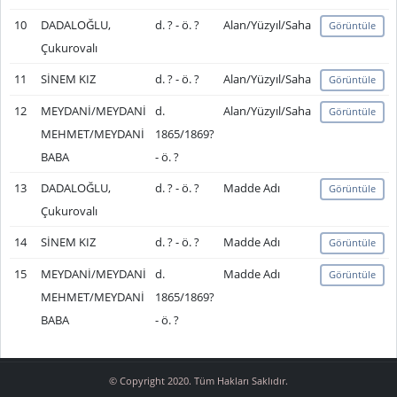
10
DADALOĞLU,
d. ? - ö. ?
Alan/Yüzyıl/Saha
Görüntüle
Çukurovalı
11
SİNEM KIZ
d. ? - ö. ?
Alan/Yüzyıl/Saha
Görüntüle
12
MEYDANİ/MEYDANİ
d.
Alan/Yüzyıl/Saha
Görüntüle
MEHMET/MEYDANİ
1865/1869?
BABA
- ö. ?
13
DADALOĞLU,
d. ? - ö. ?
Madde Adı
Görüntüle
Çukurovalı
14
SİNEM KIZ
d. ? - ö. ?
Madde Adı
Görüntüle
15
MEYDANİ/MEYDANİ
d.
Madde Adı
Görüntüle
MEHMET/MEYDANİ
1865/1869?
BABA
- ö. ?
© Copyright 2020. Tüm Hakları Saklıdır.