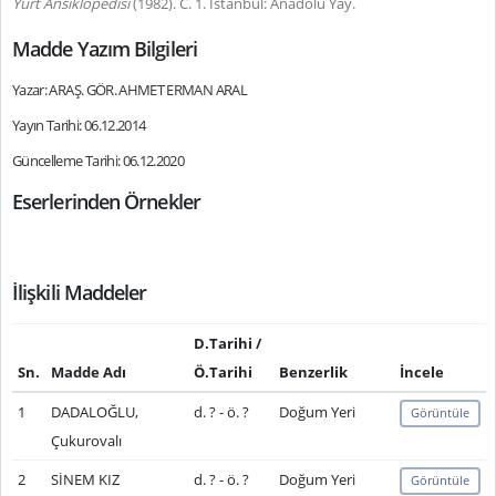
Yurt Ansiklopedisi
(1982).
C. 1. İstanbul: Anadolu Yay.
Madde Yazım Bilgileri
Yazar: ARAŞ. GÖR. AHMET ERMAN ARAL
Yayın Tarihi: 06.12.2014
Güncelleme Tarihi: 06.12.2020
Eserlerinden Örnekler
İlişkili Maddeler
D.Tarihi /
Sn.
Madde Adı
Ö.Tarihi
Benzerlik
İncele
1
DADALOĞLU,
d. ? - ö. ?
Doğum Yeri
Görüntüle
Çukurovalı
2
SİNEM KIZ
d. ? - ö. ?
Doğum Yeri
Görüntüle