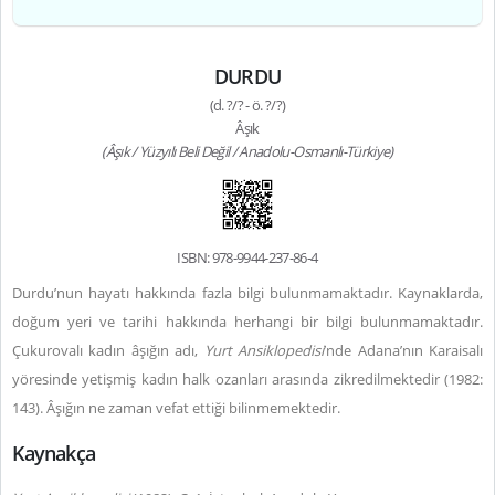
DURDU
(d. ?/? - ö. ?/?)
Âşık
(Âşık / Yüzyılı Beli Değil / Anadolu-Osmanlı-Türkiye)
ISBN: 978-9944-237-86-4
Durdu’nun hayatı hakkında fazla bilgi bulunmamaktadır. Kaynaklarda,
doğum yeri ve tarihi hakkında herhangi bir bilgi bulunmamaktadır.
Çukurovalı kadın âşığın adı,
Yurt Ansiklopedisi
’nde Adana’nın Karaisalı
yöresinde yetişmiş kadın halk ozanları arasında zikredilmektedir (1982:
143).
Âşığın ne zaman vefat ettiği bilinmemektedir.
Kaynakça