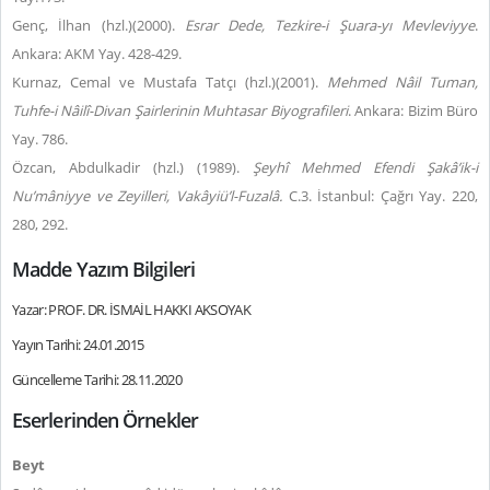
Genç, İlhan (hzl.)(2000).
Esrar Dede, Tezkire-i Şuara-yı Mevleviyye
.
Ankara: AKM Yay. 428-429.
Kurnaz, Cemal ve Mustafa Tatçı (hzl.)(2001).
Mehmed Nâil Tuman,
Tuhfe-i Nâilî-Divan Şairlerinin Muhtasar Biyografileri
. Ankara: Bizim Büro
Yay. 786.
Özcan, Abdulkadir (hzl.) (1989).
Şeyhî Mehmed Efendi
Şakâ’ik-i
Nu’mâniyye ve Zeyilleri, Vakâyiü’l-Fuzalâ.
C.3. İstanbul: Çağrı Yay. 220,
280, 292.
Madde Yazım Bilgileri
Yazar: PROF. DR. İSMAİL HAKKI AKSOYAK
Yayın Tarihi: 24.01.2015
Güncelleme Tarihi: 28.11.2020
Eserlerinden Örnekler
Beyt