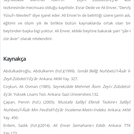
tezkiresinde
mecmuası olduğu kayıtlıdır. Esrar Dede ve Ali Enver, "Dervîş
Yûsuf-ı Mevlevî" diye işaret eder. Ali Enver'in de belirttiği üzere şairin adı,
eğitimi ve ölüm yılı ile birlikte bütün kaynaklarda ortak olan bir
beytinden başka bigi yoktur. Ali Enver, eldeki beytine bakarak şairi "şâir-i
zûr-âver" olarak nitelendirir.
Kaynakça
Abdulkadiroğlu, Abdulkerim (hzl.)(1999).
İsmâil Belîğ Nuhbetü'l-Âsâr li-
Zeyli Zübdeti'l-Eş'âr
. Ankara: AKM Yay. 327.
Coşkun, Ali Osman (1985).
Seyrekzâde Mehmet Âsım. Zeyl-i Zübdetül-
Eş'âr
. Yüksek Lisans Tezi. Ankara: Gazi Üniversitesi.132.
Çapan, Pervin (hzl.) (2005).
Mustafa Safâyî Efendi
Tezkire-i Safâyî:
Nuhbetü’l-Âsâr Min Fevâ’idi’l-Eş’âr İnceleme-Metin-İndeks
. Ankara: AKM
Yay. 450.
Erdem, Sadık (hzl.)(2014).
Ali Enver
Semahane-i Edeb
: Ankara: TTK
Yay.173.