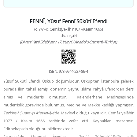
FENNÎ, Yûsuf Fennî Sükûtî Efendi
(d. ?/? - ö. Cemâziyel-âhir 1077/Kasım 1666)
divan şairi
(Divan/Yazılı Edebiyat / 17. Yüzyıl / Anadolu-Osmanlı-Türkiye)
ISBN: 978-9944-237-86-4
Yûsuf Sükûtî Efendi, Üsküp doğumludur. Üsküp’ten İstanbul’a gelerek
burada ilim tahsil etmiş, dönemin Şeyhülislâmı Yahyâ Efendi’den ders
almış ve m
üderris olmuştur.
Kalenderhane Medresesi'nde
müderrislik görevinde bulunmuş, Medine ve Mekke kadılığı yapmıştır.
Tezkire-i Şuara-yı Mevlevîye
’de Mevlevî olduğu kayıtlıdır. Cemâziyelâhir
1077 / Kasım 1666 tarihinde vefat etti. Kaynaklar, mezarının
Edirnekapı’da olduğunu bildirmektedir..
Seyrekzâde Mehmet Âsım'ın
Zeyl-i Zübdetül-Eş'âr
adlı