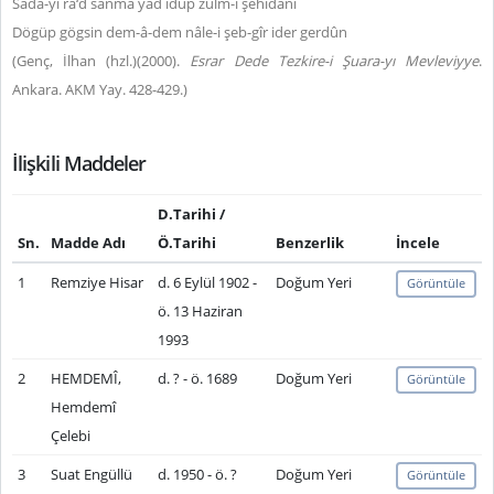
Sadâ-yı ra‘d sanma yâd idüp zulm-i şehîdânı
Dögüp gögsin dem-â-dem nâle-i şeb-gîr ider gerdûn
(Genç, İlhan (hzl.)(2000).
Esrar Dede Tezkire-i Şuara-yı Mevleviyye
.
Ankara. AKM Yay. 428-429.)
İlişkili Maddeler
D.Tarihi /
Sn.
Madde Adı
Ö.Tarihi
Benzerlik
İncele
1
Remziye Hisar
d. 6 Eylül 1902 -
Doğum Yeri
Görüntüle
ö. 13 Haziran
1993
2
HEMDEMÎ,
d. ? - ö. 1689
Doğum Yeri
Görüntüle
Hemdemî
Çelebi
3
Suat Engüllü
d. 1950 - ö. ?
Doğum Yeri
Görüntüle