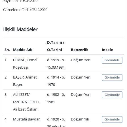
Yayın Tarihi: 06.03.2019
Güncelleme Tarihi: 07.12.2020
İlişkili Maddeler
D.Tarihi /
Sn.
Madde Adı
Ö.Tarihi
Benzerlik
İncele
1
CEMAL, Cemal
d. 1919 - ö.
Doğum Yeri
Görüntüle
Köşebaşı
15.03.1984
2
BAŞER, Ahmet
d. 1914 - ö.
Doğum Yeri
Görüntüle
Başer
1970
3
ALİ İZZET/
d. 1902 - ö.
Doğum Yeri
Görüntüle
İZZETİ/NEFRETİ,
1981
Ali İzzet Özkan
4
Mustafa Baydar
d. 1920 - ö.
Doğum Yılı
Görüntüle
20 Ağustos