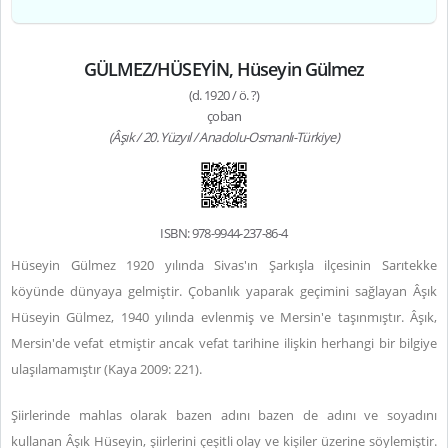
GÜLMEZ/HÜSEYİN, Hüseyin Gülmez
(d. 1920 / ö. ?)
çoban
(Âşık / 20. Yüzyıl / Anadolu-Osmanlı-Türkiye)
ISBN: 978-9944-237-86-4
Hüseyin Gülmez 1920 yılında Sivas'ın Şarkışla ilçesinin Sarıtekke
köyünde dünyaya gelmiştir. Çobanlık yaparak geçimini sağlayan Âşık
Hüseyin Gülmez, 1940 yılında evlenmiş ve Mersin'e taşınmıştır. Âşık,
Mersin'de vefat etmiştir ancak vefat tarihine ilişkin herhangi bir bilgiye
ulaşılamamıştır (Kaya 2009: 221).
Şiirlerinde mahlas olarak bazen adını bazen de adını ve soyadını
kullanan Âşık Hüseyin, şiirlerini çeşitli olay ve kişiler üzerine söylemiştir.