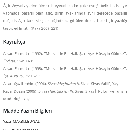
Âşık Veysel’i, yerine ölmek isteyecek kadar çok sevdiği belirtilir. Kafiye
yapmada başarılı olan âşık, şiirin ayaklarında aynı derecede başarılı
değildir. Âşık tarzı şiir geleneğinde az görülen dokuz heceli şiir yazdığı
tespit edilmiştir (Kaya 2009: 221).
Kaynakça
Alişar, Fahrettin (1992). ''Mersin'de Bir Halk Şairi Âşık Hüseyin Gülmez''.
Erciyes.
169: 30-31.
Alişar, Fahrettin (1993). ''Mersin'de Bir Halk Şairi Âşık Hüseyin Gülmez''.
İçel Kültürü.
25: 15-17.
Aslanoğu, İbrahim (2006).
Sivas Meşhurları II.
Sivas: Sivas Valiliği Yay.
Kaya, Doğan (2009).
Sivas Halk Şairleri III
. Sivas: Sivas İl Kültür ve Turizm
Müdürlüğü Yay.
Madde Yazım Bilgileri
Yazar: MAKBULE UYSAL