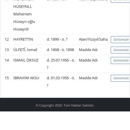
HÜSEYNLİ,
Meherrem
Hüseyn oğlu
Hüseynli
12
HAYRETTİN
d. 1899 - ö. ?
Alan/Yüzyıl/Saha
Görüntüle
13
ÜLFETÎ, İsmail
d. 1808 - ö. 1898
Madde Adı
Görüntüle
14
İSMAİL ÖKSÜZ
d. 25.07.1956 - ö.
Madde Adı
Görüntüle
?
15
İBRAHİM AKSU
d. 01.03.1956 - ö.
Madde Adı
Görüntüle
?
© Copyright 2020. Tüm Hakları Saklıdır.