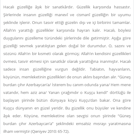
Hacalı güzelliğe âşık bir sanatkârdır. Güzellik karşısında hassastır.
Şiirlerinde insanın güzelliği manevî ve cismanî güzelliğin bir uyumu
şeklinde işlenir. Onun tasvir ettiği güzelin dışı ve içi birbirini tamamlar.
Allah’ın yarattığı güzellikler karşısında hayran kalır. Hacalı, böylesi
duygularını güzelleme türündeki şiirlerinde dile getirmiştir. Aşığa göre
güzelliği sevmek yaratılıştan gelen doğal bir durumdur. O, sazını ve
sözünü Allah’ın bir kısmeti olarak görmüş; Allah’ın kendisini güzellikleri
övmesi, tasvir etmesi için sanatkâr olarak yarattığına inanmıştır. Hacalı
sadece insan güzelliğine vurgun değildir. Tabiatın, hayvanların,
köyünün, memleketinin güzellikleri de onun aklını başından alır. “Güneş
burdan çıhır Azerbaycan’a/ İsterem bu canım odunda yana/ Hem mene
vatandır, hem aziz ana/ Yanan çırağımdır o Kuşçu kendi” dörtlüğü ile
başlayan şiirinde bütün dünyaya köyü Kuşçu’dan bakar. Ona göre
Kuşçu dünyanın en güzel yeridir. Bu güzellik onu büyüler ve kendine
âşık eder. Köyüne, memleketine olan sevgisi onun şiirinde “Güneş
burdan çıhır Azerbaycan’a” şeklindeki emsalsiz mısrayı yaratmasına
ilham vermiştir (Qəniyev 2010: 65-72).