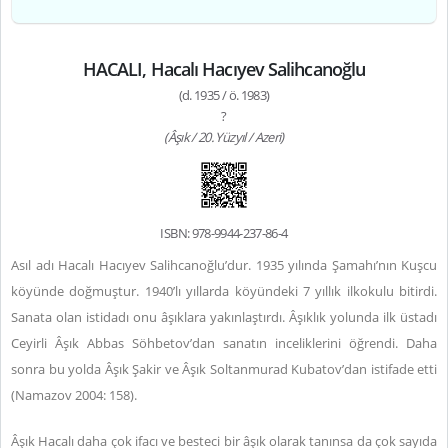
HACALI, Hacalı Hacıyev Salihcanoğlu
(d. 1935 / ö. 1983)
?
(Âşık / 20. Yüzyıl / Azeri)
ISBN: 978-9944-237-86-4
Asıl adı Hacalı Hacıyev Salihcanoğlu’dur. 1935 yılında Şamahı’nın Kuşcu
köyünde doğmuştur. 1940’lı yıllarda köyündeki 7 yıllık ilkokulu bitirdi.
Sanata olan istidadı onu âşıklara yakınlaştırdı. Âşıklık yolunda ilk üstadı
Ceyirli Âşık Abbas Söhbetov’dan sanatın inceliklerini öğrendi. Daha
sonra bu yolda Âşık Şakir ve Âşık Soltanmurad Kubatov’dan istifade etti
(Namazov 2004: 158).
Âşık Hacalı daha çok ifacı ve besteci bir âşık olarak tanınsa da çok sayıda