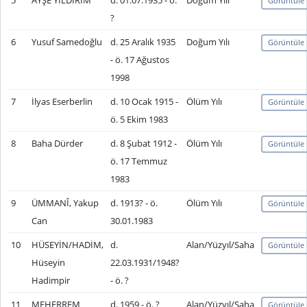
5
AYŞE YILDIRIM
d. 01.07.1935 - ö.
Doğum Yılı
Görüntüle
?
6
Yusuf Samedoğlu
d. 25 Aralık 1935
Doğum Yılı
Görüntüle
- ö. 17 Ağustos
1998
7
İlyas Eserberlin
d. 10 Ocak 1915 -
Ölüm Yılı
Görüntüle
ö. 5 Ekim 1983
8
Baha Dürder
d. 8 Şubat 1912 -
Ölüm Yılı
Görüntüle
ö. 17 Temmuz
1983
9
ÜMMANÎ, Yakup
d. 1913? - ö.
Ölüm Yılı
Görüntüle
Can
30.01.1983
10
HÜSEYİN/HADİM,
d.
Alan/Yüzyıl/Saha
Görüntüle
Hüseyin
22.03.1931/1948?
Hadimpir
- ö. ?
11
MEHERREM
d. 1959 - ö. ?
Alan/Yüzyıl/Saha
Görüntüle