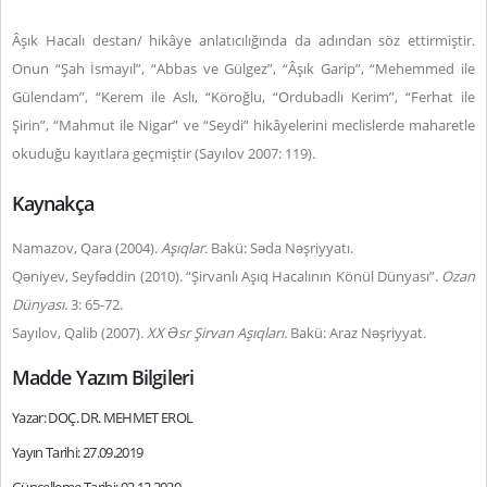
Âşık Hacalı destan/ hikâye anlatıcılığında da adından söz ettirmiştir.
Onun “Şah İsmayıl”, “Abbas ve Gülgez”, “Âşık Garip”, “Mehemmed ile
Gülendam”, “Kerem ile Aslı, “Köroğlu, “Ordubadlı Kerim”, “Ferhat ile
Şirin”, “Mahmut ile Nigar” ve “Seydi” hikâyelerini meclislerde maharetle
okuduğu kayıtlara geçmiştir (Sayılov 2007: 119).
Kaynakça
Namazov, Qara (2004).
Aşıqlar.
Bakü: Səda Nəşriyyatı.
Qəniyev, Seyfəddin (2010). “Şirvanlı Aşıq Hacalının Könül Dünyası”.
Ozan
Dünyası.
3: 65-72.
Sayılov, Qalib (2007).
XX Əsr Şirvan Aşıqları.
Bakü: Araz Nəşriyyat.
Madde Yazım Bilgileri
Yazar: DOÇ. DR. MEHMET EROL
Yayın Tarihi: 27.09.2019