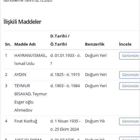
Güncelleme Tarihi: 02.12.2020
İlişkili Maddeler
D.Tarihi /
Sn.
Madde Adı
Ö.Tarihi
Benzerlik
İncele
1
HAYRANİ/İSMAİL,
d. 01.01.1933 - ö.
Doğum Yeri
Görüntüle
İsmail Uslu
?
2
AYDIN
d. 1825 - ö. 1915
Doğum Yeri
Görüntüle
3
TEYMUR
d. 1903 - ö. 1984
Doğum Yeri
Görüntüle
BİSAVAD, Teymur
Esger oğlu
Ahmedov
4
Fırat Kızıltuğ
d. 1 Nisan 1935 -
Doğum Yılı
Görüntüle
ö. 25 Ekim 2024