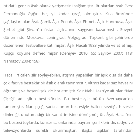
istidatlı gencin âşık olarak yetişmesini sağlamıştır. Bunlardan Âşık Evez
Fermanoğlu âşığın beş yıl kadar çırağı olmuştur. Kısa ömründe
çağdaşları olan Âşık Şamil, Âşık Penah, Âşık Ehmet, Âşık Hanmusa, Âşık
Şerbet gibi Şirvan’ın üstad âşıklarının saygısını kazanmıştır. Sovyet
döneminde Moskova, Leningrad, Volgograd, Taşkent gibi şehirlerde
düzenlenen festivallere katılmıştır. Âşık Hacalı 1983 yılında vefat etmiş,
Kuşçu köyüne defnedilmiştir (Qəniyev 2010: 65; Sayılov 2007: 118;
Namazov 2004: 158)
Hacalı irticalen şiir söyleyebilen, atışma yapabilen bir âşık olsa da daha
çok ifacı ve bestekâr bir âşık olarak tanınmıştır. Altmış kadar saz havasını
öğrenmiş ve başarılı şekilde icra etmiştir. Şair Nabi Hazrı̂’ye ait olan “Nar
Çiçeği” adlı şiirin bestekârıdır. Bu bestesiyle bütün Azerbaycan’da
tanınmıştır. Nar çiçeği şarkısı onun bestesiyle halkın sevdiği, hevesle
dinlediği, unutamadığı bir sanat incisine dönüşmüştür. Âşık Hacalı’nın
bu bestesi toylarda, konser salonlarında, bayram şenliklerinde, radyo ve
televizyonlarda sürekli okunmuştur. Başka âşıklar tarafından