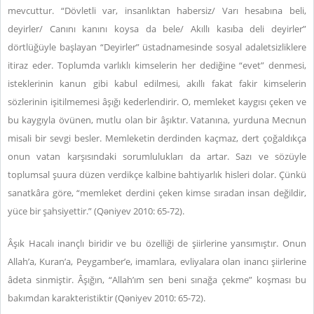
mevcuttur. “Dövletli var, insanlıktan habersiz/ Varı hesabına beli,
deyirler/ Canını kanını koysa da bele/ Akıllı kasıba deli deyirler”
dörtlüğüyle başlayan “Deyirler” üstadnamesinde sosyal adaletsizliklere
itiraz eder. Toplumda varlıklı kimselerin her dediğine “evet” denmesi,
isteklerinin kanun gibi kabul edilmesi, akıllı fakat fakir kimselerin
sözlerinin işitilmemesi âşığı kederlendirir. O, memleket kaygısı çeken ve
bu kaygıyla övünen, mutlu olan bir âşıktır. Vatanına, yurduna Mecnun
misali bir sevgi besler. Memleketin derdinden kaçmaz, dert çoğaldıkça
onun vatan karşısındaki sorumlulukları da artar. Sazı ve sözüyle
toplumsal şuura düzen verdikçe kalbine bahtiyarlık hisleri dolar. Çünkü
sanatkâra göre, “memleket derdini çeken kimse sıradan insan değildir,
yüce bir şahsiyettir.” (Qəniyev 2010: 65-72).
Âşık Hacalı inançlı biridir ve bu özelliği de şiirlerine yansımıştır. Onun
Allah’a, Kuran’a, Peygamber’e, imamlara, evliyalara olan inancı şiirlerine
âdeta sinmiştir. Âşığın, “Allah’ım sen beni sınağa çekme” koşması bu
bakımdan karakteristiktir (Qəniyev 2010: 65-72).