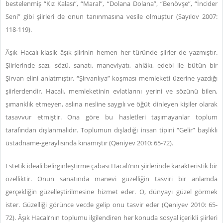
bestelenmiş “Kız Kalası”, “Maral”, “Dolana Dolana”, “Benövşe”, “İncider
Seni” gibi şiirleri de onun tanınmasına vesile olmuştur (Sayılov 2007:
118-119).
Âşık Hacalı klasik âşık şiirinin hemen her türünde şiirler de yazmıştır.
Şiirlerinde sazı, sözü, sanatı, maneviyatı, ahlâkı, edebi ile bütün bir
Şirvan elini anlatmıştır. “Şirvanlıya” koşması memleketi üzerine yazdığı
şiirlerdendir. Hacalı, memleketinin evlatlarını yerini ve sözünü bilen,
şımarıklık etmeyen, aslına nesline saygılı ve öğüt dinleyen kişiler olarak
tasavvur etmiştir. Ona göre bu hasletleri taşımayanlar toplum
tarafından dışlanmalıdır. Toplumun dışladığı insan tipini “Gelir” başlıklı
üstadname-geraylısında kınamıştır (Qəniyev 2010: 65-72).
Estetik ideali belirginleştirme çabası Hacalı’nın şiirlerinde karakteristik bir
özelliktir. Onun sanatında manevi güzelliğin tasviri bir anlamda
gerçekliğin güzelleştirilmesine hizmet eder. O, dünyayı güzel görmek
ister. Güzelliği görünce vecde gelip onu tasvir eder (Qəniyev 2010: 65-
72).
Âşık Hacalı’nın toplumu ilgilendiren her konuda sosyal içerikli şiirleri