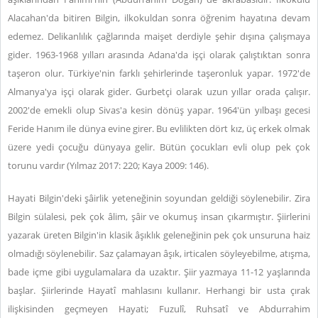
Alacahan'da bitiren Bilgin, ilkokuldan sonra öğrenim hayatına devam
edemez. Delikanlılık çağlarında maişet derdiyle şehir dışına çalışmaya
gider. 1963-1968 yılları arasında Adana'da işçi olarak çalıştıktan sonra
taşeron olur. Türkiye'nin farklı şehirlerinde taşeronluk yapar. 1972'de
Almanya'ya işçi olarak gider. Gurbetçi olarak uzun yıllar orada çalışır.
2002'de emekli olup Sivas'a kesin dönüş yapar. 1964'ün yılbaşı gecesi
Feride Hanım ile dünya evine girer. Bu evlilikten dört kız, üç erkek olmak
üzere yedi çocuğu dünyaya gelir. Bütün çocukları evli olup pek çok
torunu vardır (Yılmaz 2017: 220; Kaya 2009: 146).
Hayati Bilgin'deki şâirlik yeteneğinin soyundan geldiği söylenebilir. Zira
Bilgin sülalesi, pek çok âlim, şâir ve okumuş insan çıkarmıştır. Şiirlerini
yazarak üreten Bilgin'in klasik âşıklık geleneğinin pek çok unsuruna haiz
olmadığı söylenebilir. Saz çalamayan âşık, irticalen söyleyebilme, atışma,
bade içme gibi uygulamalara da uzaktır. Şiir yazmaya 11-12 yaşlarında
başlar. Ş
iirlerinde Hayatî mahlasını kullanır.
Herhangi bir usta çırak
ilişkisinden geçmeyen Hayati; Fuzulî, Ruhsatî ve Abdurrahim