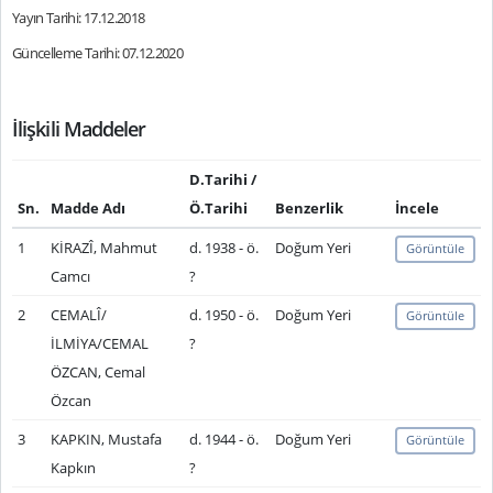
Yayın Tarihi: 17.12.2018
Güncelleme Tarihi: 07.12.2020
İlişkili Maddeler
D.Tarihi /
Sn.
Madde Adı
Ö.Tarihi
Benzerlik
İncele
1
KİRAZÎ, Mahmut
d. 1938 - ö.
Doğum Yeri
Görüntüle
Camcı
?
2
CEMALÎ/
d. 1950 - ö.
Doğum Yeri
Görüntüle
İLMİYA/CEMAL
?
ÖZCAN, Cemal
Özcan
3
KAPKIN, Mustafa
d. 1944 - ö.
Doğum Yeri
Görüntüle
Kapkın
?