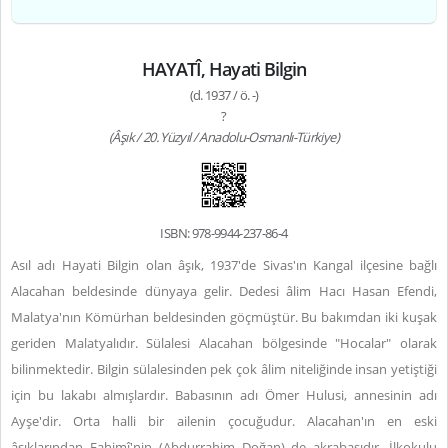
HAYATÎ, Hayati Bilgin
(d. 1937 / ö. -)
?
(Âşık / 20. Yüzyıl / Anadolu-Osmanlı-Türkiye)
ISBN: 978-9944-237-86-4
Asıl adı Hayati Bilgin olan âşık, 1937'de Sivas'ın Kangal ilçesine bağlı
Alacahan beldesinde dünyaya gelir. Dedesi âlim Hacı Hasan Efendi,
Malatya'nın Kömürhan beldesinden göçmüştür. Bu bakımdan iki kuşak
geriden Malatyalıdır. Sülalesi Alacahan bölgesinde "Hocalar" olarak
bilinmektedir. Bilgin sülalesinden pek çok âlim niteliğinde insan yetiştiği
için bu lakabı almışlardır. Babasının adı Ömer Hulusi, annesinin adı
Ayşe'dir. Orta halli bir ailenin çocuğudur. Alacahan'ın en eski
âşıklarından Fahimî'nin (Abdurrahim Doğan) de akrabasıdır. İlkokulu