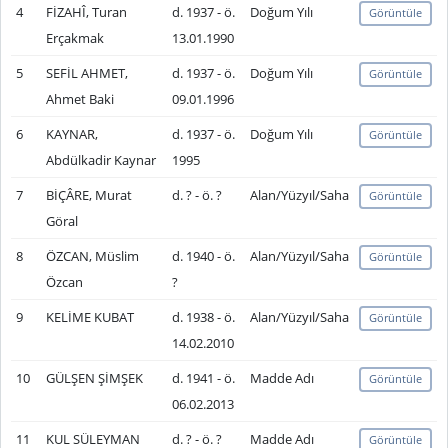
4
FİZAHÎ, Turan
d. 1937 - ö.
Doğum Yılı
Görüntüle
Erçakmak
13.01.1990
5
SEFİL AHMET,
d. 1937 - ö.
Doğum Yılı
Görüntüle
Ahmet Baki
09.01.1996
6
KAYNAR,
d. 1937 - ö.
Doğum Yılı
Görüntüle
Abdülkadir Kaynar
1995
7
BİÇÂRE, Murat
d. ? - ö. ?
Alan/Yüzyıl/Saha
Görüntüle
Göral
8
ÖZCAN, Müslim
d. 1940 - ö.
Alan/Yüzyıl/Saha
Görüntüle
Özcan
?
9
KELİME KUBAT
d. 1938 - ö.
Alan/Yüzyıl/Saha
Görüntüle
14.02.2010
10
GÜLŞEN ŞİMŞEK
d. 1941 - ö.
Madde Adı
Görüntüle
06.02.2013
11
KUL SÜLEYMAN
d. ? - ö. ?
Madde Adı
Görüntüle