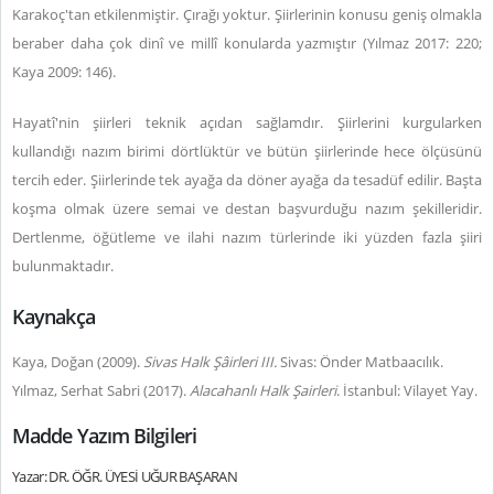
Karakoç'tan etkilenmiştir. Çırağı yoktur. Şiirlerinin konusu geniş olmakla
beraber daha çok dinî ve millî konularda yazmıştır (Yılmaz 2017: 220;
Kaya 2009: 146).
Hayatî'nin şiirleri teknik açıdan sağlamdır. Şiirlerini kurgularken
kullandığı nazım birimi dörtlüktür ve bütün şiirlerinde hece ölçüsünü
tercih eder. Şiirlerinde tek ayağa da döner ayağa da tesadüf edilir. Başta
koşma olmak üzere semai ve destan başvurduğu nazım şekilleridir.
Dertlenme, öğütleme ve ilahi nazım türlerinde iki yüzden fazla şiiri
bulunmaktadır.
Kaynakça
Kaya, Doğan (2009).
Sivas Halk Şâirleri III.
Sivas: Önder Matbaacılık.
Yılmaz, Serhat Sabri (2017).
Alacahanlı Halk Şairleri
.
İstanbul: Vilayet Yay.
Madde Yazım Bilgileri
Yazar: DR. ÖĞR. ÜYESİ UĞUR BAŞARAN