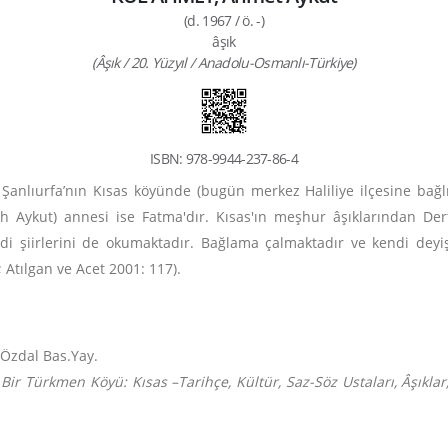
(d. 1967 / ö. -)
âşık
(Âşık / 20. Yüzyıl / Anadolu-Osmanlı-Türkiye)
ISBN: 978-9944-237-86-4
 Şanlıurfa’nın Kısas köyünde (bugün merkez Haliliye ilçesine bağl
 Aykut) annesi ise Fatma'dır. Kısas'ın meşhur âşıklarından Dertli
di şiirlerini de okumaktadır. Bağlama çalmaktadır ve kendi deyiş
 Atılgan ve Acet 2001: 117).
: Özdal Bas.Yay.
Bir Türkmen Köyü: Kısas –Tarihçe, Kültür, Saz-Söz Ustaları, Âşıklar, 