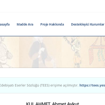
asayfa
Madde Ara
Proje Hakkında
Destekleyici Kurumlar
Edebiyatı Eserler Sözlüğü (TEES) erişime açılmıştır.
https://tees.yes
KUL AHMET, Ahmet Aykut