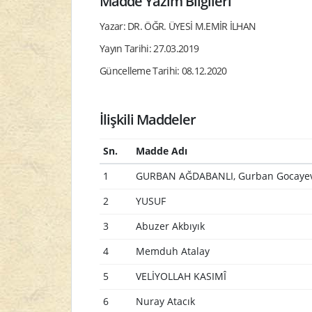
Madde Yazım Bilgileri
Yazar: DR. ÖĞR. ÜYESİ M.EMİR İLHAN
Yayın Tarihi: 27.03.2019
Güncelleme Tarihi: 08.12.2020
İlişkili Maddeler
Sn.
Madde Adı
1
GURBAN AĞDABANLI, Gurban Gocaye
2
YUSUF
3
Abuzer Akbıyık
4
Memduh Atalay
5
VELİYOLLAH KASIMÎ
6
Nuray Atacık