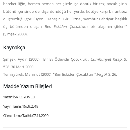
hareketliliğin, hemen hemen her şiirde içe dönük bir tez, ancak şiirin
bütünü içerisinde de, dışa döndüğü her yerde, kötüye karşı bir antitez
oluşturduğu görülüyor... 'Tebeşir', 'Gizli Özne', 'Kambur Bahtiyar' başlıklı
üç bölümden oluşan
Ben Eskiden Çocuktum
, bir akışımın şiirleri."
(Şimşek 2000).
Kaynakça
Şimşek, Aydın (2000). "Bir Ev Ödevidir Çocukluk".
Cumhuriyet Kitap
. S.
528. 30 Mart 2000.
Temizyürek, Mahmut (2000). "Ben Eskiden Çocuktum".
Virgül
. S. 26.
Madde Yazım Bilgileri
Yazar: İSA KOYUNCU
Yayın Tarihi: 16.09.2019
Güncelleme Tarihi: 07.11.2020