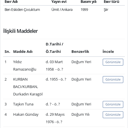
Eser Adı
Yayın evi
Basım yılı
Eser türü
Ben Eskiden Çocuktum
Ümit / Ankara
1999
Şiir
İlişkili Maddeler
D.Tarihi /
Sn.
Madde Adı
Ö.Tarihi
Benzerlik
İncele
1
Yıldız
d. 03 Mart
Doğum Yeri
Görüntüle
Ramazanoğlu
1958 - ö. ?
2
KURBAN
d. 1955 - ö. ?
Doğum Yeri
Görüntüle
BACI/KURBAN,
Durkadın Karagöl
3
Taşkın Tuna
d. ? - ö. ?
Doğum Yeri
Görüntüle
4
Hakan Günday
d. 29 Mayıs
Doğum Yılı
Görüntüle
1976 - ö. ?