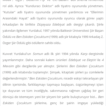
rol aldı. Ayrıca "Kunduracı Doktor" adlı tiyatro oyununda yönetmen,
"Kutular" adlı tiyatro oyununda yönetmen yardımcısı ve "Ellerimin
Arasındaki Hayat" adlı tiyatro oyununda oyuncu olarak görev yaptı
Arkadaşları ile birlikte
Düşeyaza Edebiyat
adlı dergiyi çıkardı. Şiirle
yakından ilgilenen Yurdakul, 1997 yılında Balıkesir Üniversitesi Şiir Başarı
Ödülü ve
Ben Eskiden Çocuktum
(1999) adlı şiir kitabıyla 1999 Arkadaş Z.
Özger Şiir Ödülü gibi ödüllerin sahibi oldu.
Kuvvet Yurdakul'un
Somun
adlı ilk şiiri 1994 yılında
Karşı
dergisinde
yayımlanmıştır. Daha sonraki kalem ürünleri
Edebiyat ve Eleştiri
ile
4
Mevsim
gibi dergilerde yer almıştır. Şiirlerini
Ben Eskiden Çocuktum
(1999) adlı kitabında toplamıştır. Şimşek, kitaptaki şiirleri şu cümlelerle
değerlendirmiştir: "
Ben Eskiden Çocuktum
, nicedir eskiyi tekrarlayan şiir
dilinin içerisinde, farklılaşmayı taşımaya başlayan, özgünleşmeyi içten
içe duyuran ve tüm inceliğiyle, sakınmasına rağmen çağdaş bir geri
dönüşü de istemeyen yeni bir şiiryeni bir şairle buluşturuyor bizi...
Ben
Eskiden Çocuktum
şiirlerine, genç bir şairin imgeye yüklediği