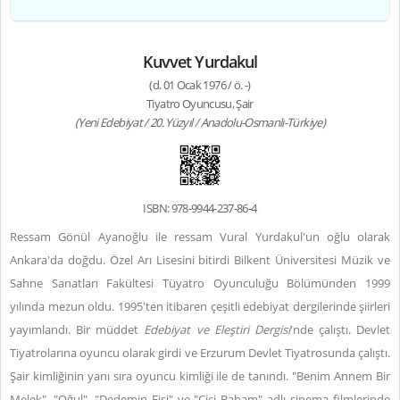
Kuvvet Yurdakul
(d. 01 Ocak 1976 / ö. -)
Tiyatro Oyuncusu, Şair
(Yeni Edebiyat / 20. Yüzyıl / Anadolu-Osmanlı-Türkiye)
ISBN: 978-9944-237-86-4
Ressam Gönül Ayanoğlu ile ressam Vural Yurdakul'un oğlu olarak
Ankara'da doğdu. Özel Arı Lisesini bitirdi Bilkent Üniversitesi Müzik ve
Sahne Sanatları Fakültesi Tüyatro Oyunculuğu Bölümünden 1999
yılında mezun oldu. 1995'ten itibaren çeşitli edebiyat dergilerinde şiirleri
yayımlandı. Bir müddet
Edebiyat ve Eleştiri Dergisi
'nde çalıştı. Devlet
Tiyatrolarına oyuncu olarak girdi ve Erzurum Devlet Tiyatrosunda çalıştı.
Şair kimliğinin yanı sıra oyuncu kimliği ile de tanındı. "Benim Annem Bir
Melek", "Oğul", "Dedemin Fişi" ve "Cici Babam" adlı sinema filmlerinde