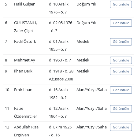
5
Halil Gülşen
d. 10 Aralık
Doğum Yılı
Görüntüle
1976 - ö. ?
6
GÜLİSTANLI,
d. 02.05.1976
Doğum Yılı
Görüntüle
Zafer Çiçek
- ö. ?
7
Fadıl Öztürk
d. 01 Aralık
Meslek
Görüntüle
1955 - ö. ?
8
Mehmet Ay
d. 1960 - ö. ?
Meslek
Görüntüle
9
İlhan Berk
d. 1918 - ö. 28
Meslek
Görüntüle
Ağustos 2008
10
Emir İlhan
d. 16 Aralık
Alan/Yüzyıl/Saha
Görüntüle
1982 - ö. ?
11
Faize
d. 12 Aralık
Alan/Yüzyıl/Saha
Görüntüle
Özdemirciler
1964 - ö. ?
12
Abdullah Rıza
d. Ekim 1925
Alan/Yüzyıl/Saha
Görüntüle
Ergüven
- ö. 16