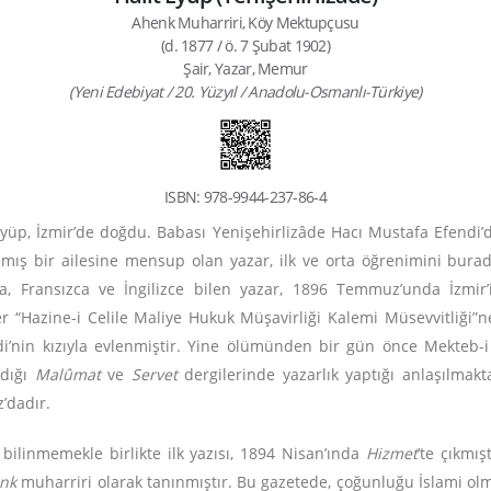
Ahenk Muharriri, Köy Mektupçusu
(d. 1877 / ö. 7 Şubat 1902)
Şair, Yazar, Memur
(Yeni Edebiyat / 20. Yüzyıl / Anadolu-Osmanlı-Türkiye)
ISBN: 978-9944-237-86-4
yüp, İzmir’de doğdu. Babası Yenişehirlizâde Hacı Mustafa Efendi’d
nınmış bir ailesine mensup olan yazar, ilk ve orta öğrenimini bu
ça, Fransızca ve İngilizce bilen yazar, 1896 Temmuz’unda İzmir’i
 “Hazine-i Celile Maliye Hukuk Müşavirliği Kalemi Müsevvitliği”ne 
’nin kızıyla evlenmiştir. Yine ölümünden bir gün önce Mekteb-i
rdığı
Malûmat
ve
Servet
dergilerinde yazarlık yaptığı anlaşılmak
’dadır.
bilinmemekle birlikte ilk yazısı, 1894 Nisan’ında
Hizmet
’te çıkmı
nk
muharriri olarak tanınmıştır. Bu gazetede, çoğunluğu İslami olmak