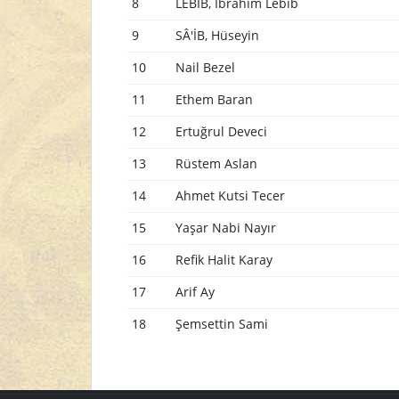
8
LEBÎB, İbrâhim Lebîb
9
SÂ'İB, Hüseyin
10
Nail Bezel
11
Ethem Baran
12
Ertuğrul Deveci
13
Rüstem Aslan
14
Ahmet Kutsi Tecer
15
Yaşar Nabi Nayır
16
Refik Halit Karay
17
Arif Ay
18
Şemsettin Sami