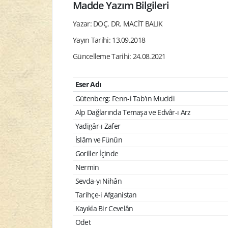
Madde Yazım Bilgileri
Yazar: DOÇ. DR. MACİT BALIK
Yayın Tarihi: 13.09.2018
Güncelleme Tarihi: 24.08.2021
Eser Adı
Gütenberg: Fenn-i Tab'ın Mucidi
Alp Dağlarında Temaşa ve Edvâr-ı Arz
Yadigâr-ı Zafer
İslâm ve Fünûn
Goriller İçinde
Nermin
Sevda-yı Nihân
Tarihçe-i Afganistan
Kayıkla Bir Cevelân
Odet