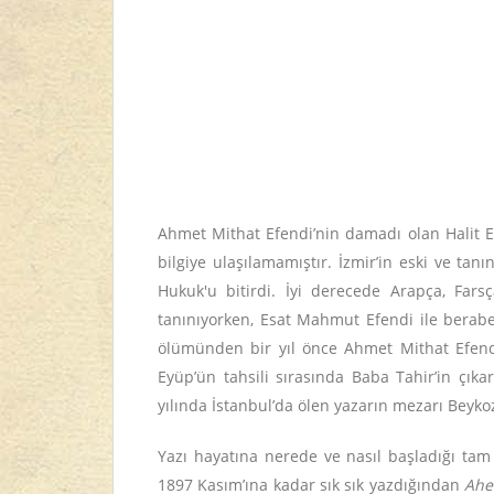
Ahmet Mithat Efendi’nin damadı olan Halit E
bilgiye ulaşılamamıştır. İzmir’in eski ve ta
Hukuk'u bitirdi. İyi derecede Arapça, Fars
tanınıyorken, Esat Mahmut Efendi ile beraber
ölümünden bir yıl önce Ahmet Mithat Efendi
Eyüp’ün tahsili sırasında Baba Tahir’in çıka
yılında İstanbul’da ölen yazarın mezarı Beykoz
Yazı hayatına nerede ve nasıl başladığı tam 
1897 Kasım’ına kadar sık sık yazdığından
Ahe