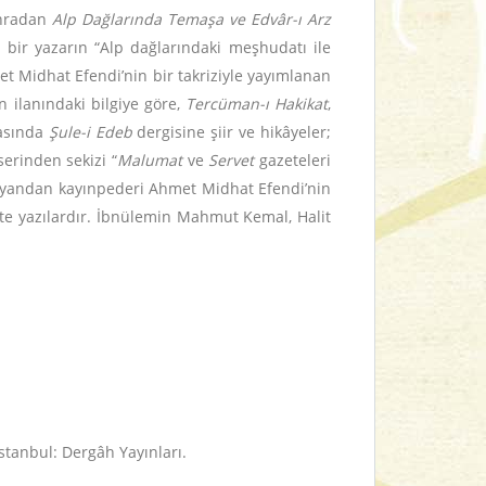
sonradan
Alp Dağlarında Temaşa ve Edvâr-ı Arz
e bir yazarın “Alp dağlarındaki meşhudatı ile
et Midhat Efendi’nin bir takriziyle yayımlanan
ın ilanındaki bilgiye göre,
Tercüman-ı Hakikat
,
rasında
Şule-i Edeb
dergisine şiir ve hikâyeler;
erinden sekizi “
Malumat
ve
Servet
gazeteleri
e yandan kayınpederi Ahmet Midhat Efendi’nin
tte yazılardır. İbnülemin Mahmut Kemal, Halit
 İstanbul: Dergâh Yayınları.