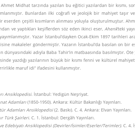
. Ahmet Midhat tarzında yazılan bu eğitici yazılardan bir kısmı, 
mlanmıştır. Bunlardan ilki coğrafi ve jeolojik bir mahiyet taşır v
r eserden çeşitli kısımların alınması yoluyla oluşturulmuştur. Ahm
dan ve yaptıkları keşiflerden söz eden ikinci eser,
Ahenk
’teki yay
yayımlanmıştır. Yazar İstanbul’dayken Ocak-Ekim 1897 tarihleri a
sine makaleler göndermiştir. Yazarın İstanbul’da basılan on bir es
sın dünyasındaki adıyla Baba Tahir’in matbaasında basılmıştır. Öt
inde yazdığı yazılarının büyük bir kısmı fenni ve kültürel mahiye
irlikle maruf idi” ifadesini kullanmıştır.
rı Ansiklopedisi
. İstanbul: Yedigün Neşriyat.
anat Adamları
(1850-1950). Ankara: Kültür Bakanlığı Yayınları.
ltür Adamları Ansiklopedisi
(2. Baskı). C. 4. Ankara: Elvan Yayınları.
r Türk Şairleri
. C. 1. İstanbul: Dergâh Yayınları.
 ve Edebiyatı Ansiklopedisi (Devirler/İsimler/Eserler/Terimler)
. C. 4.