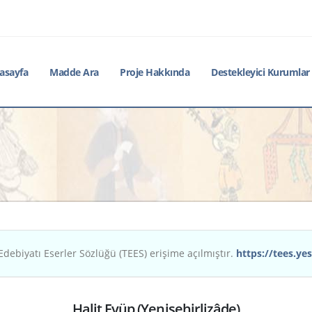
asayfa
Madde Ara
Proje Hakkında
Destekleyici Kurumlar
Edebiyatı Eserler Sözlüğü (TEES) erişime açılmıştır.
https://tees.yes
Halit Eyüp (Yenişehirlizâde)