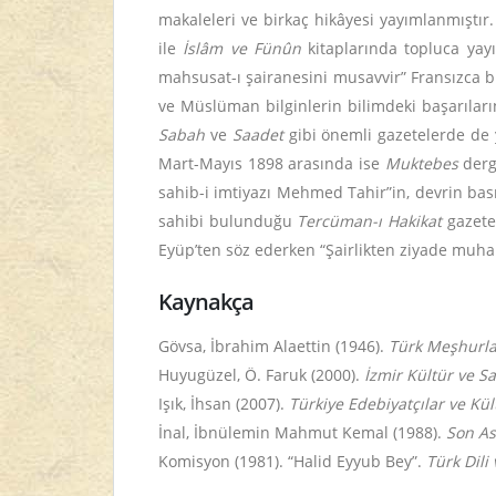
makaleleri ve birkaç hikâyesi yayımlanmıştır
ile
İslâm ve Fünûn
kitaplarında topluca yayı
mahsusat-ı şairanesini musavvir” Fransızca bi
ve Müslüman bilginlerin bilimdeki başarıların
Sabah
ve
Saadet
gibi önemli gazetelerde de 
Mart-Mayıs 1898 arasında ise
Muktebes
dergi
sahib-i imtiyazı Mehmed Tahir”in, devrin ba
sahibi bulunduğu
Tercüman-ı Hakikat
gazetes
Eyüp’ten söz ederken “Şairlikten ziyade muharr
Kaynakça
Gövsa, İbrahim Alaettin (1946).
Türk Meşhurla
Huyugüzel, Ö. Faruk (2000).
İzmir Kültür ve S
Işık, İhsan (2007).
Türkiye Edebiyatçılar ve Kü
İnal, İbnülemin Mahmut Kemal (1988).
Son Ası
Komisyon (1981). “Halid Eyyub Bey”.
Türk Dili