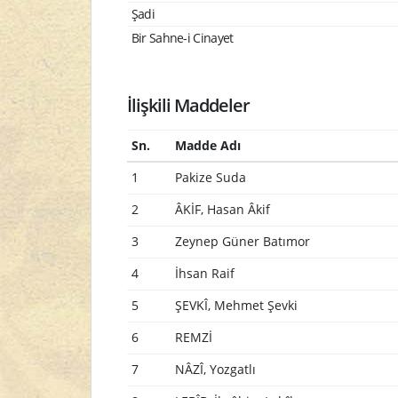
Şadi
Bir Sahne-i Cinayet
İlişkili Maddeler
Sn.
Madde Adı
1
Pakize Suda
2
ÂKİF, Hasan Âkif
3
Zeynep Güner Batımor
4
İhsan Raif
5
ŞEVKÎ, Mehmet Şevki
6
REMZİ
7
NÂZÎ, Yozgatlı