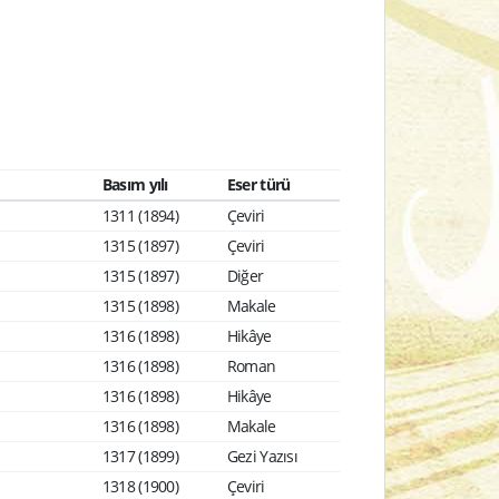
Basım yılı
Eser türü
1311 (1894)
Çeviri
1315 (1897)
Çeviri
1315 (1897)
Diğer
1315 (1898)
Makale
1316 (1898)
Hikâye
1316 (1898)
Roman
1316 (1898)
Hikâye
1316 (1898)
Makale
1317 (1899)
Gezi Yazısı
1318 (1900)
Çeviri