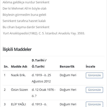
Aklıma geldikçe nurdur Senirkent
Der ki Mehmet Ali'm böyle olalı
Böylesin görmedim buna geleli
Senirkent tarafına hasret kalalı
Bu cihan başıma dardır Senirkent
Yurt Ansiklopedisi
(1982). C. 5. İstanbul: Anadolu Yay. 3593.
İlişkili Maddeler
D.Tarihi /
Sn.
Madde Adı
Ö.Tarihi
Benzerlik
İncele
1
Nazik Erik,
d. 1919 - ö. 25
Doğum Yeri
Görüntüle
Ağustos 2012
2
Özün Süzen
d. 12 Ocak 1976 -
Doğum Yeri
Görüntüle
ö. ?
3
ELİF YAĞLI
d. 1913 - ö.
Doğum Yeri
Görüntüle