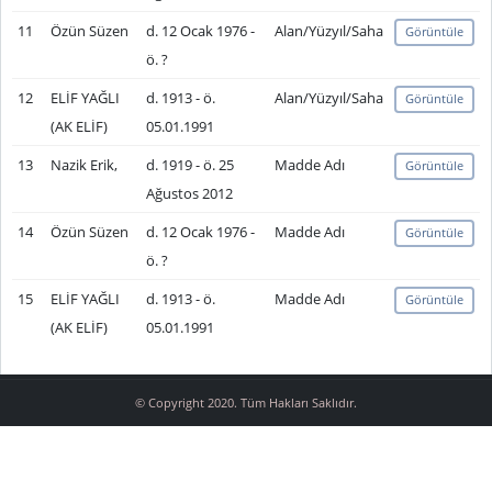
11
Özün Süzen
d. 12 Ocak 1976 -
Alan/Yüzyıl/Saha
Görüntüle
ö. ?
12
ELİF YAĞLI
d. 1913 - ö.
Alan/Yüzyıl/Saha
Görüntüle
(AK ELİF)
05.01.1991
13
Nazik Erik,
d. 1919 - ö. 25
Madde Adı
Görüntüle
Ağustos 2012
14
Özün Süzen
d. 12 Ocak 1976 -
Madde Adı
Görüntüle
ö. ?
15
ELİF YAĞLI
d. 1913 - ö.
Madde Adı
Görüntüle
(AK ELİF)
05.01.1991
© Copyright 2020. Tüm Hakları Saklıdır.