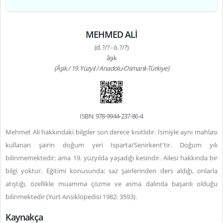
MEHMED ALİ
(d. ?/? - ö. ?/?)
âşık
(Âşık / 19. Yüzyıl / Anadolu-Osmanlı-Türkiye)
ISBN: 978-9944-237-86-4
Mehmet Ali hakkındaki bilgiler son derece kısıtlıdır. İsmiyle aynı mahlası
kullanan şairin doğum yeri Isparta/Senirkent'tir. Doğum yılı
bilinmemektedir; ama 19. yüzyılda yaşadığı kesindir. Ailesi hakkında bir
bilgi yoktur. Eğitimi konusunda; saz şairlerinden ders aldığı, onlarla
atıştığı, özellikle muamma çözme ve asma dalında başarılı olduğu
bilinmektedir (Yurt Ansiklopedisi 1982: 3593).
Kaynakça