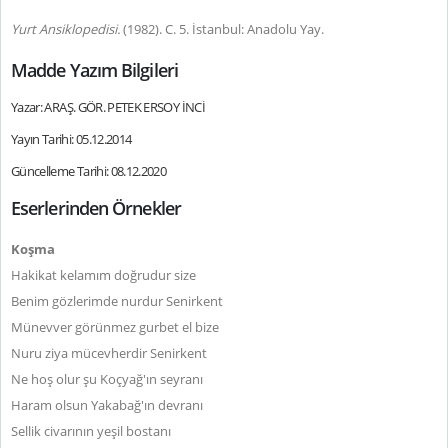
Yurt Ansiklopedisi.
(1982). C. 5. İstanbul: Anadolu Yay.
Madde Yazım Bilgileri
Yazar: ARAŞ. GÖR. PETEK ERSOY İNCİ
Yayın Tarihi: 05.12.2014
Güncelleme Tarihi: 08.12.2020
Eserlerinden Örnekler
Koşma
Hakikat kelamım doğrudur size
Benim gözlerimde nurdur Senirkent
Münevver görünmez gurbet el bize
Nuru ziya mücevherdir Senirkent
Ne hoş olur şu Koçyağ'ın seyranı
Haram olsun Yakabağ'ın devranı
Sellik civarının yeşil bostanı