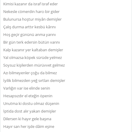
Kimisi kazanır da israf israf eder
Nekesle cömerdin harcı bir gider
Bulunursa hoştur miyân demişler
Çalış durma arttır kesbü kârını
Hoş geçir gününü anma yarını
Bir gün terk edersin bütün varını
Kalp kazanır yer kaltaban demişler
Yal olmazsa köpek sürüde yelmez
Soysuz kişilerden mürüvvet gelmez
Azı bilmeyenler çoğu da bilmez
İyilik bilmezden yeğ sırtlan demişler
Varlığın var ise elinde senin
Hesapsızdır el eteğin öpenin
Unutma ki dostu olmaz düşenin
İptida dost alır yakan demişler
Dilersen ki hayır gele başına
Hayır san her işde dâim eşine