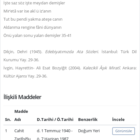
İşte saz söz işte meydan demişler
Mir’etâ var ise akl ü iz’anın
Tut bu pendi yakma ateşe canın
Aldanma rengine fâni dünyanın
Önü yalan sonu yalan demişler 35-41
Dilçin, Dehri (1945).
Edebiyatımızda Ata Sözleri
. İstanbul: Türk Dil
Kurumu Yay. 29-36.
İvgin, Hayrettin- Ali Esat Bozyiğit (2004).
Kalecikli Âşık Miratî.
Ankara:
Kültür Ajansı Yay. 29-36.
İlişkili Maddeler
Madde
Sn.
Adı
D.Tarihi / Ö.Tarihi
Benzerlik
İncele
1
Cahit
d. 1 Temmuz 1940 -
Doğum Yeri
Görüntüle
Zarifoğlu
ö. 7 Haziran 1987