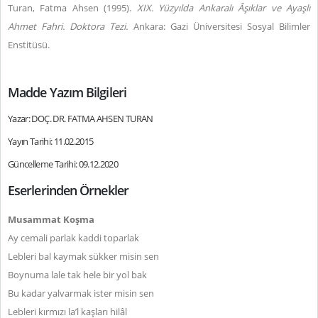
Turan, Fatma Ahsen (1995).
XIX. Yüzyılda Ankaralı Âşıklar ve Ayaşlı
Ahmet Fahri. Doktora Tezi.
Ankara: Gazi Üniversitesi Sosyal Bilimler
Enstitüsü.
Madde Yazım Bilgileri
Yazar: DOÇ. DR. FATMA AHSEN TURAN
Yayın Tarihi: 11.02.2015
Güncelleme Tarihi: 09.12.2020
Eserlerinden Örnekler
Musammat Koşma
Ay cemali parlak kaddi toparlak
Lebleri bal kaymak sükker misin sen
Boynuma lale tak hele bir yol bak
Bu kadar yalvarmak ister misin sen
Lebleri kırmızı la’l kaşları hilâl