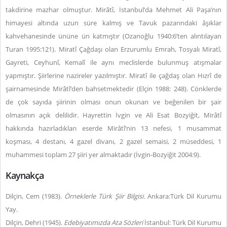
takdirine mazhar olmuştur. Mirâtî, İstanbul’da Mehmet Ali Paşa’nın
himayesi altında uzun süre kalmış ve Tavuk pazarındaki âşıklar
kahvehanesinde ününe ün katmıştır (Ozanoğlu 1940:6’ten alıntılayan
Turan 1995:121). Miratî Çağdaşı olan Erzurumlu Emrah, Tosyalı Miratî,
Gayreti, Ceyhunî, Kemalî ile aynı meclislerde bulunmuş atışmalar
yapmıştır. Şiirlerine nazireler yazılmıştır. Miratî ile çağdaş olan Hızrî de
şairnamesinde Mirâtî’den bahsetmektedir (Elçin 1988: 248). Cönklerde
de çok sayıda şiirinin olması onun okunan ve beğenilen bir şair
olmasının açık delilidir. Hayrettin İvgin ve Ali Esat Bozyiğit, Mirâtî
hakkında hazırladıkları eserde Mirâtî’nin 13 nefesi, 1 musammat
koşması, 4 destanı, 4 gazel divanı, 2 gazel semaisi, 2 müseddesi, 1
muhammesi toplam 27 şiiri yer almaktadır (İvgin-Bozyiğit 2004:9).
Kaynakça
Dilçin, Cem (1983).
Örneklerle Türk Şiir Bilgisi.
Ankara:Türk Dil Kurumu
Yay.
Dilçin, Dehri (1945).
Edebiyatımızda Ata Sözleri
İstanbul: Türk Dil Kurumu