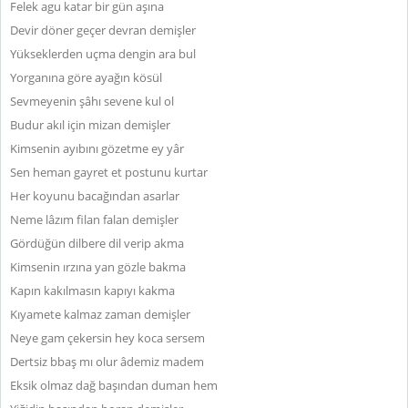
Felek agu katar bir gün aşına
Devir döner geçer devran demişler
Yükseklerden uçma dengin ara bul
Yorganına göre ayağın kösül
Sevmeyenin şâhı sevene kul ol
Budur akıl için mizan demişler
Kimsenin ayıbını gözetme ey yâr
Sen heman gayret et postunu kurtar
Her koyunu bacağından asarlar
Neme lâzım filan falan demişler
Gördüğün dilbere dil verip akma
Kimsenin ırzına yan gözle bakma
Kapın kakılmasın kapıyı kakma
Kıyamete kalmaz zaman demişler
Neye gam çekersin hey koca sersem
Dertsiz bbaş mı olur âdemiz madem
Eksik olmaz dağ başından duman hem