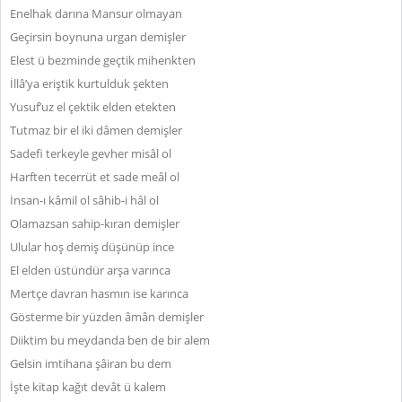
Enelhak darına Mansur olmayan
Geçirsin boynuna urgan demişler
Elest ü bezminde geçtik mihenkten
İllâ’ya eriştik kurtulduk şekten
Yusuf’uz el çektik elden etekten
Tutmaz bir el iki dâmen demişler
Sadefi terkeyle gevher misâl ol
Harften tecerrüt et sade meâl ol
İnsan-ı kâmil ol sâhib-i hâl ol
Olamazsan sahip-kıran demişler
Ulular hoş demiş düşünüp ince
El elden üstündür arşa varınca
Mertçe davran hasmın ise karınca
Gösterme bir yüzden âmân demişler
Diiktim bu meydanda ben de bir alem
Gelsin imtihana şâiran bu dem
İşte kitap kağıt devât ü kalem