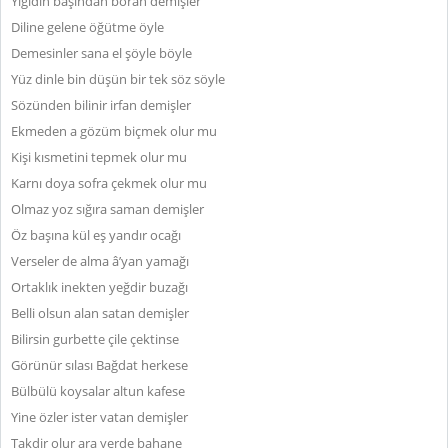
Yiğidin başından boran demişler
Diline gelene öğütme öyle
Demesinler sana el şöyle böyle
Yüz dinle bin düşün bir tek söz söyle
Sözünden bilinir irfan demişler
Ekmeden a gözüm biçmek olur mu
Kişi kısmetini tepmek olur mu
Karnı doya sofra çekmek olur mu
Olmaz yoz sığıra saman demişler
Öz başına kül eş yandır ocağı
Verseler de alma â’yan yamağı
Ortaklık inekten yeğdir buzağı
Belli olsun alan satan demişler
Bilirsin gurbette çile çektinse
Görünür sılası Bağdat herkese
Bülbülü koysalar altun kafese
Yine özler ister vatan demişler
Takdir olur ara yerde bahane