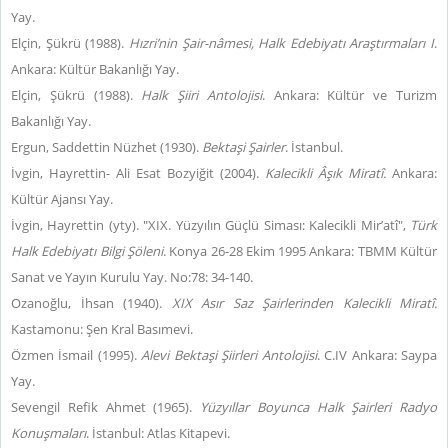
Yay.
Elçin, Şükrü (1988).
Hızri’nin Şair-nâmesi, Halk Edebiyatı Araştırmaları I
.
Ankara: Kültür Bakanlığı Yay.
Elçin, Şükrü (1988).
Halk Şiiri Antolojisi
. Ankara: Kültür ve Turizm
Bakanlığı Yay.
Ergun, Saddettin Nüzhet (1930).
Bektaşi Şairler
. İstanbul.
İvgin, Hayrettin- Ali Esat Bozyiğit (2004).
Kalecikli Âşık Miratî.
Ankara:
Kültür Ajansı Yay.
İvgin, Hayrettin (yty). "XIX. Yüzyılın Güçlü Siması: Kalecikli Mir’atî",
Türk
Halk Edebiyatı Bilgi Şöleni
. Konya 26-28 Ekim 1995 Ankara: TBMM Kültür
Sanat ve Yayın Kurulu Yay. No:78: 34-140.
Ozanoğlu, İhsan (1940).
XIX Asır Saz Şairlerinden Kalecikli Miratî.
Kastamonu: Şen Kral Basımevi.
Özmen İsmail (1995).
Alevi Bektaşi Şiirleri Antolojisi
. C.IV Ankara: Saypa
Yay.
Sevengil Refik Ahmet (1965).
Yüzyıllar Boyunca Halk Şairleri Radyo
Konuşmaları
. İstanbul: Atlas Kitapevi.