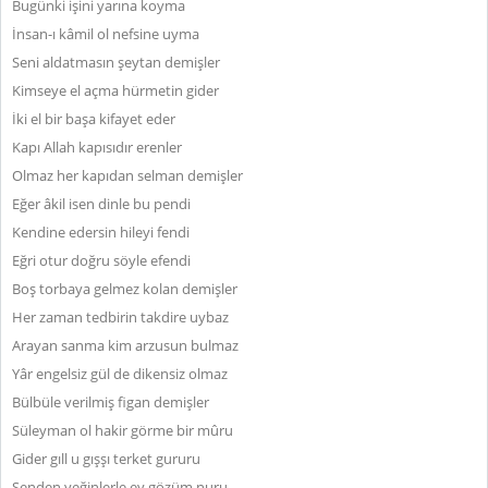
Bugünki işini yarına koyma
İnsan-ı kâmil ol nefsine uyma
Seni aldatmasın şeytan demişler
Kimseye el açma hürmetin gider
İki el bir başa kifayet eder
Kapı Allah kapısıdır erenler
Olmaz her kapıdan selman demişler
Eğer âkil isen dinle bu pendi
Kendine edersin hileyi fendi
Eğri otur doğru söyle efendi
Boş torbaya gelmez kolan demişler
Her zaman tedbirin takdire uybaz
Arayan sanma kim arzusun bulmaz
Yâr engelsiz gül de dikensiz olmaz
Bülbüle verilmiş figan demişler
Süleyman ol hakir görme bir mûru
Gider gıll u gışşı terket gururu
Senden yeğinlerle ey gözüm nuru