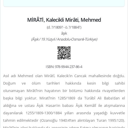
MİRÂTİ, Kalecikli Mirâti, Mehmed
(d. ?/1809? - ö. ?/1884?)
âşık
(Âşık / 19. Yüzyıl / Anadolu-Osmanlı-Türkiye)
ISBN: 978-9944-237-86-4
Asıl adı Mehmed olan Mirâtî, Kalecik’in Cancak mahallesinde doğdu.
Doğum ve ölüm tarihleri hakkında kesin bilgi sahibi
olunamayan Mirâtî’nin hayatının bir bölümü hakkında rivayetlerden
başka bilgi yoktur. Miratî’nin 1285/1869 da Türâbî Ali Baba’dan el
aldığına ve ustası Âşık Hasan’ın babası Âşık Kemâlî ile atışmalarına
dayanılarak 1255/1809-1300/1884 yılları arasında yaşadığı kuvvetle
tahmin edilmektedir (Ozanoğlu 1940:4’ten alıntılayan Turan 1995:120).
Mirâtî’nin ailesi hakkında da annesinin adının Fatma olmasının haricinde