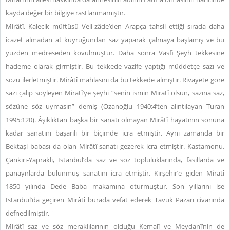
kayda değer bir bilgiye rastlanmamıştır.
Mirâtî, Kalecik müftüsü Veli-zâde’den Arapça tahsil ettiği sırada daha
icazet almadan at kuyruğundan saz yaparak çalmaya başlamış ve bu
yüzden medreseden kovulmuştur. Daha sonra Vasfi Şeyh tekkesine
hademe olarak girmiştir. Bu tekkede vazife yaptığı müddetçe sazı ve
sözü ilerletmiştir. Mirâtî mahlasını da bu tekkede almıştır. Rivayete göre
sazı çalıp söyleyen Miratî’ye şeyhi “senin ismin Miratî olsun, sazına saz,
sözüne söz uymasın” demiş (Ozanoğlu 1940:4’ten alıntılayan Turan
1995:120). Âşıklıktan başka bir sanatı olmayan Mirâtî hayatının sonuna
kadar sanatını başarılı bir biçimde icra etmiştir. Aynı zamanda bir
Bektaşi babası da olan Mirâtî sanatı gezerek icra etmiştir. Kastamonu,
Çankırı-Yapraklı, İstanbul’da saz ve söz topluluklarında, fasıllarda ve
panayırlarda bulunmuş sanatını icra etmiştir. Kırşehir’e giden Miratî
1850 yılında Dede Baba makamına oturmuştur. Son yıllarını ise
İstanbul’da geçiren Mirâtî burada vefat ederek Tavuk Pazarı civarında
defnedilmiştir.
Mirâtî saz ve söz meraklılarının olduğu Kemalî ve Meydanî’nin de