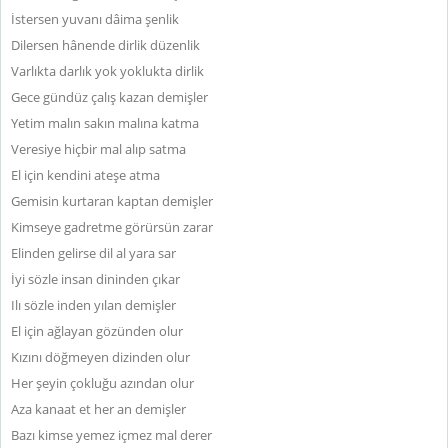
İstersen yuvanı dâima şenlik
Dilersen hânende dirlik düzenlik
Varlıkta darlık yok yoklukta dirlik
Gece gündüz çalış kazan demişler
Yetim malın sakın malına katma
Veresiye hiçbir mal alıp satma
El için kendini ateşe atma
Gemisin kurtaran kaptan demişler
Kimseye gadretme görürsün zarar
Elinden gelirse dil al yara sar
İyi sözle insan dininden çıkar
Ilı sözle inden yılan demişler
El için ağlayan gözünden olur
Kızını döğmeyen dizinden olur
Her şeyin çokluğu azından olur
Aza kanaat et her an demişler
Bazı kimse yemez içmez mal derer