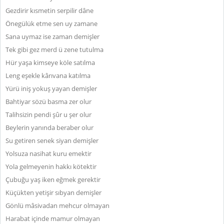
Gezdirir kısmetin serpilir dâne
Önegülük etme sen uy zamane
Sana uymaz ise zaman demişler
Tek gibi gez merd ü zene tutulma
Hür yaşa kimseye köle satılma
Leng eşekle kârıvana katılma
Yürü iniş yokuş yayan demişler
Bahtiyar sözü basma zer olur
Talihsizin pendi şûr u şer olur
Beylerin yanında beraber olur
Su getiren senek siyan demişler
Yolsuza nasihat kuru emektir
Yola gelmeyenin hakkı kötektir
Çubuğu yaş iken eğmek gerektir
Küçükten yetişir sıbyan demişler
Gönlü mâsivadan mehcur olmayan
Harabat içinde mamur olmayan