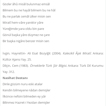
Gözler âhû misâl bulunmaz emsâl
Bilmem bu ne hayâl bilmem bu ne hâl
Bu ne parlak cemâl ülker misin sen
Miratî hem-vâre yanıktır yâre
Yüreğimde yara oldu bin pare
Gönül başka yâre düşmez ne çare
Bir başka nigâre benzer misin sen
İvgin, Hayrettin- Ali Esat Bozyiğit (2004).
Kalecikli Âşık Miratî.
Ankara:
Kültür Ajansı Yay. 25.
Dilçin, Cem (1983).
Örneklerle Türk Şiir Bilgisi.
Ankara: Türk Dil Kurumu
Yay. 312.
Nasihat Destanı
Dinle gözüm nuru eski atalar
Kendin bilmeyene nâdan demişler
İlkönce nefsini bilmeden ey yâr
Bilinmez Hazret-i Yezdan demişler