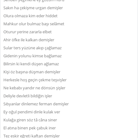
Sakın ha çekişme urgan demişler
Olura olmaza kim eder hiddet
Mahkur olur bulmaz başı selâmet
Oturur yerine zararla elbet
Ahir öfke ile kalkan demişler
Sular ters yüzüne akıp çağlamaz
Gidenin yolunu kimse bağlamaz
Bilirsin ki kendi düşen ağlamaz
Kişi öz başına düşman demişler
Herkesle hoş geçin çekme teşvişler
Ne kebabı yandır ne dönsün şişler
Deliyle devletli bildiğin işler
Sıbyanlar dinlemez ferman demişler
Ey oğul pendimi dinle kulak ver
Kulağa giren söz tâ câna siner
El atına binen pek çabuk iner
Tez eskir eğreti kaftan demişler