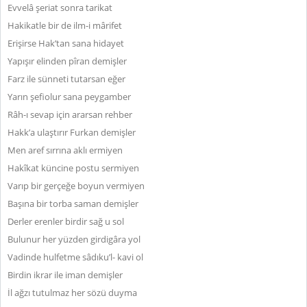
Evvelâ şeriat sonra tarikat
Hakikatle bir de ilm-i mârifet
Erişirse Hak’tan sana hidayet
Yapışır elinden pîran demişler
Farz ile sünneti tutarsan eğer
Yarın şefiolur sana peygamber
Râh-ı sevap için ararsan rehber
Hakk’a ulaştırır Furkan demişler
Men aref sırrına aklı ermiyen
Hakîkat küncine postu sermiyen
Varıp bir gerçeğe boyun vermiyen
Başına bir torba saman demişler
Derler erenler birdir sağ u sol
Bulunur her yüzden girdigâra yol
Vadinde hulfetme sâdıku’l- kavi ol
Birdin ikrar ile iman demişler
İl ağzı tutulmaz her sözü duyma