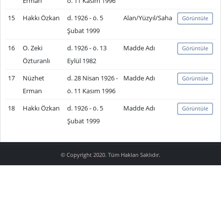
Erman
ö. 11 Kasım 1996
15
Hakkı Özkan
d. 1926 - ö. 5
Alan/Yüzyıl/Saha
Görüntüle
Şubat 1999
16
O. Zeki
d. 1926 - ö. 13
Madde Adı
Görüntüle
Özturanlı
Eylül 1982
17
Nüzhet
d. 28 Nisan 1926 -
Madde Adı
Görüntüle
Erman
ö. 11 Kasım 1996
18
Hakkı Özkan
d. 1926 - ö. 5
Madde Adı
Görüntüle
Şubat 1999
© Copyright 2020. Tüm Hakları Saklıdır.