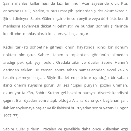
Şairin mahlas kullanması da kızı Eminnur Acar sayesinde olur. Kızı;
annesine Fuzuli, Nedim, Yunus Emre gibi şairlerden şiirler okumaktadır.
Şiirleri dinleyen Sabire Güler'in şairlerin son beyitte veya dörtlükte kendi
mahlasını söylemesi dikkatini çekmiştir ve bundan sonraki şiirlerinde
kendi adını mahlas olarak kullanmaya başlamıştır.
Kâdirî tarikatı sohbetine gitmesi onun hayatında ikinci bir dönüm
noktası olmuştur. Sabire Hanım o toplantıda, gönlünün bilmeden
aradığı pek çok şeyi bulur. Oradaki zikir ve duâlar Sabire Hanım’ı
derinden etkiler. Bir zaman sonra sabah namazlarından evvel kalkıp
tesbih çekmeye başlar. Böyle ibadet edip tekrar uyuduğu bir sabah
ikinci önemli rüyasını görür. Bir ses “Ciğeri püryân, gözleri ummân,
okunuyor Kur’ân, Sabire Sultan gel bakalım buraya” diyerek kendisini
çağırır. Bu rüyadan sonra âşık olduğu Allah’a daha çok bağlanan şair,
ilahiler söylemeye başlar ve ilk ilahisini bu rüyadan sonra yazar (Güngör
1997: 77).
Sabire Güler şiirlerini irticalen ve genellikle daha önce kullanılan ezgi