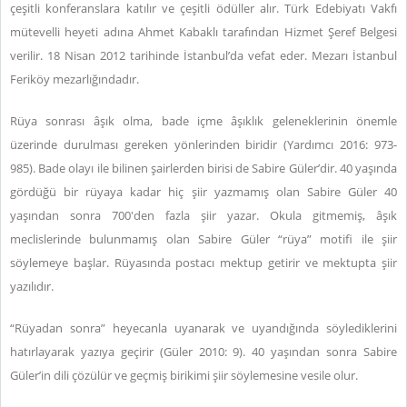
çeşitli konferanslara katılır ve çeşitli ödüller alır. Türk Edebiyatı Vakfı
mütevelli heyeti adına Ahmet Kabaklı tarafından Hizmet Şeref Belgesi
verilir.
18 Nisan 2012 tarihinde İstanbul’da vefat eder. Mezarı İstanbul
Feriköy mezarlığındadır.
Rüya sonrası âşık olma, bade içme âşıklık geleneklerinin önemle
üzerinde durulması gereken yönlerinden biridir (Yardımcı 2016: 973-
985). Bade olayı ile bilinen şairlerden birisi de Sabire Güler’dir. 40 yaşında
gördüğü bir rüyaya kadar hiç şiir yazmamış olan Sabire Güler 40
yaşından sonra 700'den fazla şiir yazar. Okula gitmemiş, âşık
meclislerinde bulunmamış olan Sabire Güler “rüya” motifi ile şiir
söylemeye başlar. Rüyasında postacı mektup getirir ve mektupta şiir
yazılıdır.
“Rüyadan sonra” heyecanla uyanarak ve uyandığında söylediklerini
hatırlayarak yazıya geçirir (Güler 2010: 9). 40 yaşından sonra Sabire
Güler’in dili çözülür ve geçmiş birikimi şiir söylemesine vesile olur.