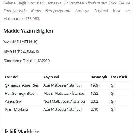
Gelene Bağlı Unsurlar”.
Amasya Üniversitesi Uluslararası Türk Dili ve
Edebiyatında Kadın Sempozyumu.
Amasya: Başkent Klişe ve
Matbaacılık. 973-985.
Madde Yazım Bilgileri
Yazar: MEHMET KILIÇ
Yayın Tarihi: 25.03.2019
Güncelleme Tarihi: 11.12.2020
Eser Adı
Yayın evi
Basım yılı
Eser türü
Çıkmazdan Gelen Ses
Acar Matbaası / İstanbul
1969
Şiir
Hor Görmeyin Kadını
Mat Er Matbaası / İstanbul
1982
Şiir
Yunus Gibi
Nesil Matbaacılık / İstanbul
2002
Şiir
Pir’im Mevlana
Acar Matbaası / İstanbul
2010
Şiir
İlişkili Maddeler