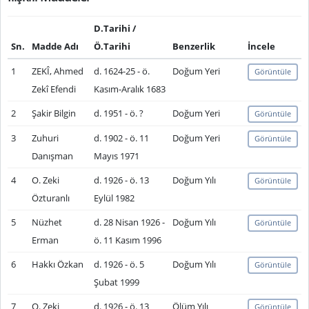
D.Tarihi /
Sn.
Madde Adı
Ö.Tarihi
Benzerlik
İncele
1
ZEKÎ, Ahmed
d. 1624-25 - ö.
Doğum Yeri
Görüntüle
Zekî Efendi
Kasım-Aralık 1683
2
Şakir Bilgin
d. 1951 - ö. ?
Doğum Yeri
Görüntüle
3
Zuhuri
d. 1902 - ö. 11
Doğum Yeri
Görüntüle
Danışman
Mayıs 1971
4
O. Zeki
d. 1926 - ö. 13
Doğum Yılı
Görüntüle
Özturanlı
Eylül 1982
5
Nüzhet
d. 28 Nisan 1926 -
Doğum Yılı
Görüntüle
Erman
ö. 11 Kasım 1996
6
Hakkı Özkan
d. 1926 - ö. 5
Doğum Yılı
Görüntüle
Şubat 1999
7
O. Zeki
d. 1926 - ö. 13
Ölüm Yılı
Görüntüle