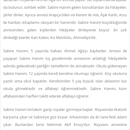
da bulunur, sohbet edilir. Sabire Hanım gelen konuklardan da hikâyeler,
şiirler dinler. Ayrıca annesi Arapça bilen ve Kerem ile Aslı, Âşık Karih, Arzu
ile Kanber, kitaplarını okuyan bir hanımdır. Sabire Hanım küçüklüğünde
annesinden, gelen kişilerden hikâyeler dinleyerek büyür. En çok
dinlediği eserler Kan Kalesi, Kız Mevlûdu, Ahmediye’dir.
Sabire Hanım, 5 yaşında babası Ahmet Ağa’yı kaybeder. Annesi ile
yaşayan Sabire Hanım kış gecelerinde annesinin anlattığı hikâyelerle
aslında gelecekteki şairliğin temellerini de atmaktadır. Okula gidemeyen
Sabire Hanım, 12 yaşında kendi kendine okumayı öğrenir. Köy okuluna
yazılır ama okul kapatılır. Kendisinden 5 yaş büyük olan ablasının kızı
okula gitmektedir ve alfabeyi öğrenmektedir. Sabire Hanım, kızın
alfabesinden harfleri taklit ederek alfabeyi öğrenir.
Sabire Hanım birtakım garip rüyalar görmeye başlar. Rüyasında Atatürk
karşısına çıkar ve Sabire’ye göz kırpar. Arkasından da iki tane fesli adam
çıkar. Bunlardan birisi Mehmet Akif Ersoy’dur. Rüyasını annesine