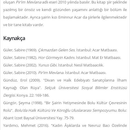
oluşan
Pir’im Mevlana
adlı eseri 2010 yılında basılır. Bu kitap şiir şeklinde
yazılmış bir önsöz ve kendi gözünden yaşamını anlattığı bir bölüm ile
başlamaktadır.
Ayrıca şairin kızı Eminnur Acar da şiirlerle ilgilenmektedir
ve bir tane kitabı vardır.
Kaynakça
Güler, Sabire (1969).
Çıkmazdan Gelen Ses
. İstanbul: Acar Matbaası.
Güler, Sabire (1982).
Hor Görmeyin Kadını
. İstanbul: Mat Er Matbaası.
Güler, Sabire (2002).
Yunus Gibi
. İstanbul: Nesil Matbaacılık.
Güler, Sabire (2010).
Pir’im Mevlana
. İstanbul: Acar Matbaası.
Gündüz, Erol (2009). "Divan ve Halk Edebiyatı Sanatçılarına İlham
Kaynağı Olan Rüya".
Selçuk Üniversitesi Sosyal Bilimler Enstitüsü
Dergisi.
Konya. 22: 169-186.
Güngör, Şeyma (1998). “Bir Şairin Yetişmesinde Bolu Kültür Çevresinin
Rolü”.
Bolu’da Halk Kültürü Ve Köroğlu Uluslararası Sempozyumu.
Bolu:
Abant İzzet Baysal Üniversitesi Yay. 75-79.
Yardımcı, Mehmet (2016). “Kadın Âşıklarda ve Nevruz Bacı Özelinde