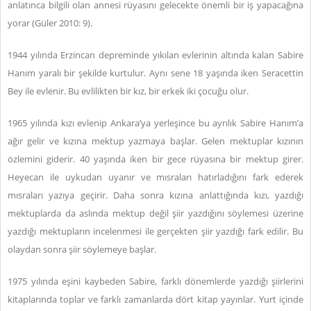
anlatınca bilgili olan annesi rüyasını gelecekte önemli bir iş yapacağına
yorar (Güler 2010: 9).
1944 yılında Erzincan depreminde yıkılan evlerinin altında kalan Sabire
Hanım yaralı bir şekilde kurtulur. Aynı sene 18 yaşında iken Seracettin
Bey ile evlenir. Bu evlilikten bir kız, bir erkek iki çocuğu olur.
1965 yılında kızı evlenip Ankara’ya yerleşince bu ayrılık Sabire Hanım’a
ağır gelir ve kızına mektup yazmaya başlar. Gelen mektuplar kızının
özlemini giderir. 40 yaşında iken bir gece rüyasına bir mektup girer.
Heyecan ile uykudan uyanır ve mısraları hatırladığını fark ederek
mısraları yazıya geçirir. Daha sonra kızına anlattığında kızı, yazdığı
mektuplarda da aslında mektup değil şiir yazdığını söylemesi üzerine
yazdığı mektupların incelenmesi ile gerçekten şiir yazdığı fark edilir. Bu
olaydan sonra şiir söylemeye başlar.
1975 yılında eşini kaybeden Sabire, farklı dönemlerde yazdığı şiirlerini
kitaplarında toplar ve farklı zamanlarda dört kitap yayınlar. Yurt içinde