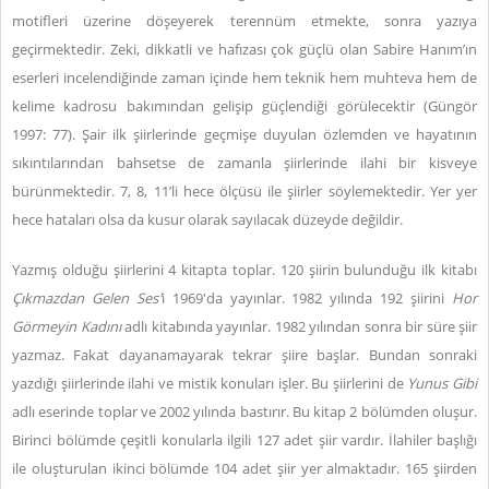
motifleri üzerine döşeyerek terennüm etmekte, sonra yazıya
geçirmektedir. Zeki, dikkatli ve hafızası çok güçlü olan Sabire Hanım’ın
eserleri incelendiğinde zaman içinde hem teknik hem muhteva hem de
kelime kadrosu bakımından gelişip güçlendiği görülecektir (Güngör
1997: 77). Şair ilk şiirlerinde geçmişe duyulan özlemden ve hayatının
sıkıntılarından bahsetse de zamanla şiirlerinde ilahi bir kisveye
bürünmektedir. 7, 8, 11’li hece ölçüsü ile şiirler söylemektedir. Yer yer
hece hataları olsa da kusur olarak sayılacak düzeyde değildir.
Yazmış olduğu şiirlerini 4 kitapta toplar. 120 şiirin bulunduğu ilk kitabı
Çıkmazdan Gelen Ses'
i
1969'da yayınlar. 1982 yılında 192 şiirini
Hor
Görmeyin Kadını
adlı kitabında yayınlar. 1982 yılından sonra bir süre şiir
yazmaz. Fakat dayanamayarak tekrar şiire başlar. Bundan sonraki
yazdığı şiirlerinde ilahi ve mistik konuları işler. Bu şiirlerini de
Yunus Gibi
adlı eserinde toplar ve 2002 yılında bastırır. Bu kitap 2 bölümden oluşur.
Birinci bölümde çeşitli konularla ilgili 127 adet şiir vardır. İlahiler başlığı
ile oluşturulan ikinci bölümde 104 adet şiir yer almaktadır. 165 şiirden