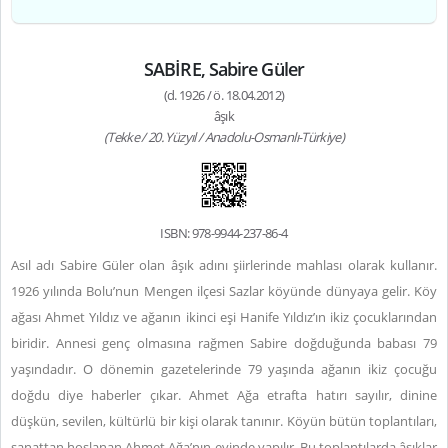
SABİRE, Sabire Güler
(d. 1926 / ö. 18.04.2012)
âşık
(Tekke / 20. Yüzyıl / Anadolu-Osmanlı-Türkiye)
ISBN: 978-9944-237-86-4
Asıl adı Sabire Güler olan âşık adını şiirlerinde mahlası olarak kullanır.
1926 yılında Bolu’nun Mengen ilçesi Sazlar köyünde dünyaya gelir. Köy
ağası Ahmet Yıldız ve ağanın ikinci eşi Hanife Yıldız’ın ikiz çocuklarından
biridir. Annesi genç olmasına rağmen Sabire doğduğunda babası 79
yaşındadır. O dönemin gazetelerinde 79 yaşında ağanın ikiz çocuğu
doğdu diye haberler çıkar. Ahmet Ağa etrafta hatırı sayılır, dinine
düşkün, sevilen, kültürlü bir kişi olarak tanınır. Köyün bütün toplantıları,
sanattan hoşlanan Ahmet Ağa’nın evinde yapılır. Bu toplantılarda âşıklar