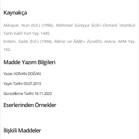
Kaynakça
Akbayar, Nuri (hzl.) (1996).
Mehmed Süreyya Sicill-i Osmanî
. İstanbul:
Tarih Vakfı Yurt Yay. 1445.
Erdem, Sadık (hzl.) (1994).
Râmiz ve Âdâb-ı Zurafâ’sı
. Ankra: AKM Yay.
162.
Madde Yazım Bilgileri
Yazar: ADNAN DOĞAN
Yayın Tarihi: 03.07.2013
Güncelleme Tarihi: 16.11.2020
Eserlerinden Örnekler
İlişkili Maddeler