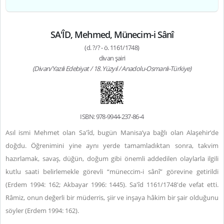
SA'ÎD, Mehmed, Münecim-i Sânî
(d. ?/? - ö. 1161/1748)
divan şairi
(Divan/Yazılı Edebiyat / 18. Yüzyıl / Anadolu-Osmanlı-Türkiye)
ISBN: 978-9944-237-86-4
Asıl ismi Mehmet olan Sa'îd, bugün Manisa’ya bağlı olan Alaşehir’de
doğdu. Öğrenimini yine aynı yerde tamamladıktan sonra, takvim
hazırlamak, savaş, düğün, doğum gibi önemli addedilen olaylarla ilgili
kutlu saati belirlemekle görevli “müneccim-i sânî” görevine getirildi
(Erdem 1994: 162; Akbayar 1996: 1445). Sa'îd 1161/1748'de vefat etti.
Râmiz, onun değerli bir müderris, şiir ve inşaya hâkim bir şair olduğunu
söyler (Erdem 1994: 162).