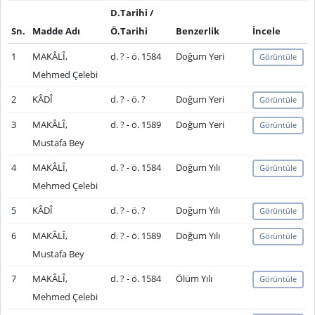
D.Tarihi /
Sn.
Madde Adı
Ö.Tarihi
Benzerlik
İncele
1
MAKÂLÎ,
d. ? - ö. 1584
Doğum Yeri
Görüntüle
Mehmed Çelebi
2
KÂDÎ
d. ? - ö. ?
Doğum Yeri
Görüntüle
3
MAKÂLÎ,
d. ? - ö. 1589
Doğum Yeri
Görüntüle
Mustafa Bey
4
MAKÂLÎ,
d. ? - ö. 1584
Doğum Yılı
Görüntüle
Mehmed Çelebi
5
KÂDÎ
d. ? - ö. ?
Doğum Yılı
Görüntüle
6
MAKÂLÎ,
d. ? - ö. 1589
Doğum Yılı
Görüntüle
Mustafa Bey
7
MAKÂLÎ,
d. ? - ö. 1584
Ölüm Yılı
Görüntüle
Mehmed Çelebi