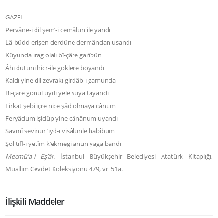
GAZEL
Pervâne-i dil şem’-i cemâlün ile yandı
Lâ-büdd erişen derdüne dermândan usandı
Kûyunda ırag olalı bî-çâre garîbün
Âhı dütüni hicr-ile göklere boyandı
Kaldı yine dil zevrakı girdâb-ı gamunda
Bî-çâre gönül uydı yele suya tayandı
Firkat şebi içre nice şâd olmaya cânum
Feryâdum işidüp yine cânânum uyandı
Savmî sevinür ‘ıyd-ı visâlünle habîbüm
Şol tıfl-ı yetîm k’ekmegi anun yaga bandı
Mecmû’a-i Eş’âr
. İstanbul Büyükşehir Belediyesi Atatürk Kitaplığı,
Muallim Cevdet Koleksiyonu 479, vr. 51a.
İlişkili Maddeler