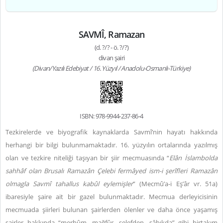
SAVMÎ, Ramazan
(d. ?/? - ö. ?/?)
divan şairi
(Divan/Yazılı Edebiyat / 16. Yüzyıl / Anadolu-Osmanlı-Türkiye)
ISBN: 978-9944-237-86-4
Tezkirelerde ve biyografik kaynaklarda Savmî’nin hayatı hakkında
herhangi bir bilgi bulunmamaktadır. 16. yüzyılın ortalarında yazılmış
olan ve tezkire niteliği taşıyan bir şiir mecmuasında “
Elân İslambolda
sahhâf olan Brusalı Ramazân Çelebi fermâyed ism-i şerîfleri Ramazân
olmagla Savmî tahallus kabûl eylemişler
” (Mecmû’a-i Eş’âr vr. 51a)
ibaresiyle şaire ait bir gazel bulunmaktadır. Mecmua derleyicisinin
mecmuada şiirleri bulunan şairlerden ölenler ve daha önce yaşamış
şairler hakkında “merhûm, mağfûr, selefden, sâbıkda” gibi birtakım