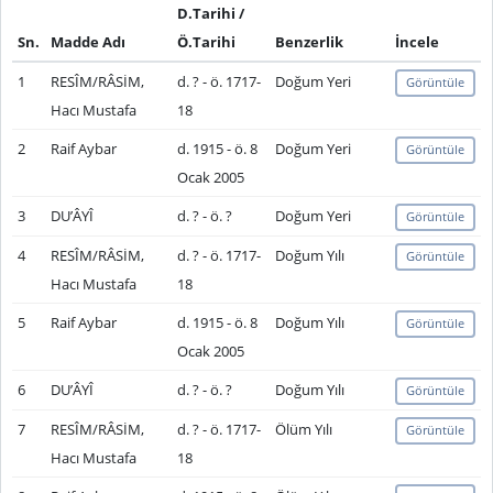
D.Tarihi /
Sn.
Madde Adı
Ö.Tarihi
Benzerlik
İncele
1
RESÎM/RÂSİM,
d. ? - ö. 1717-
Doğum Yeri
Görüntüle
Hacı Mustafa
18
2
Raif Aybar
d. 1915 - ö. 8
Doğum Yeri
Görüntüle
Ocak 2005
3
DU’ÂYÎ
d. ? - ö. ?
Doğum Yeri
Görüntüle
4
RESÎM/RÂSİM,
d. ? - ö. 1717-
Doğum Yılı
Görüntüle
Hacı Mustafa
18
5
Raif Aybar
d. 1915 - ö. 8
Doğum Yılı
Görüntüle
Ocak 2005
6
DU’ÂYÎ
d. ? - ö. ?
Doğum Yılı
Görüntüle
7
RESÎM/RÂSİM,
d. ? - ö. 1717-
Ölüm Yılı
Görüntüle
Hacı Mustafa
18