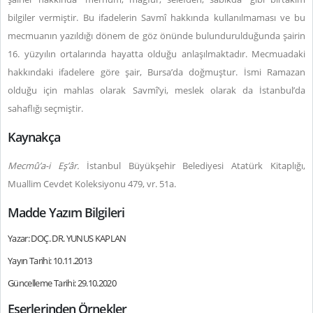
bilgiler vermiştir. Bu ifadelerin Savmî hakkında kullanılmaması ve bu
mecmuanın yazıldığı dönem de göz önünde bulundurulduğunda şairin
16. yüzyılın ortalarında hayatta olduğu anlaşılmaktadır. Mecmuadaki
hakkındaki ifadelere göre şair, Bursa’da doğmuştur. İsmi Ramazan
olduğu için mahlas olarak Savmî’yi, meslek olarak da İstanbul’da
sahaflığı seçmiştir.
Kaynakça
Mecmû’a-i Eş’âr.
İstanbul Büyükşehir Belediyesi Atatürk Kitaplığı,
Muallim Cevdet Koleksiyonu 479, vr. 51a.
Madde Yazım Bilgileri
Yazar: DOÇ. DR. YUNUS KAPLAN
Yayın Tarihi: 10.11.2013
Güncelleme Tarihi: 29.10.2020
Eserlerinden Örnekler