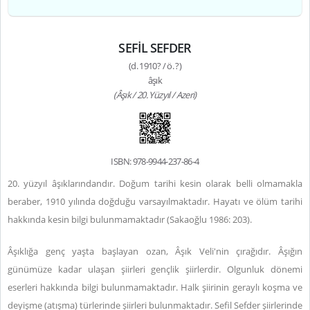
SEFİL SEFDER
(d. 1910? / ö. ?)
âşık
(Âşık / 20. Yüzyıl / Azeri)
ISBN: 978-9944-237-86-4
20. yüzyıl âşıklarındandır. Doğum tarihi kesin olarak belli olmamakla
beraber, 1910 yılında doğduğu varsayılmaktadır. Hayatı ve ölüm tarihi
hakkında kesin bilgi bulunmamaktadır (Sakaoğlu 1986: 203).
Âşıklığa genç yaşta başlayan ozan, Âşık Veli'nin çırağıdır. Âşığın
günümüze kadar ulaşan şiirleri gençlik şiirlerdir. Olgunluk dönemi
eserleri hakkında bilgi bulunmamaktadır. Halk şiirinin geraylı koşma ve
deyişme (atışma) türlerinde şiirleri bulunmaktadır.
Sefil Sefder şiirlerinde