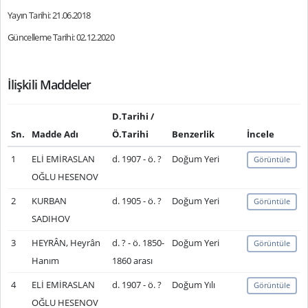
Yayın Tarihi: 21.06.2018
Güncelleme Tarihi: 02.12.2020
İlişkili Maddeler
D.Tarihi /
Sn.
Madde Adı
Ö.Tarihi
Benzerlik
İncele
1
ELİ EMİRASLAN
d. 1907 - ö. ?
Doğum Yeri
Görüntüle
OĞLU HESENOV
2
KURBAN
d. 1905 - ö. ?
Doğum Yeri
Görüntüle
SADIHOV
3
HEYRÂN, Heyrân
d. ? - ö. 1850-
Doğum Yeri
Görüntüle
Hanım
1860 arası
4
ELİ EMİRASLAN
d. 1907 - ö. ?
Doğum Yılı
Görüntüle
OĞLU HESENOV