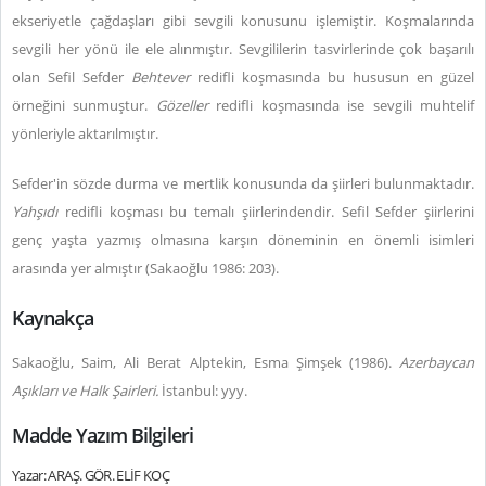
ekseriyetle çağdaşları gibi sevgili konusunu işlemiştir. Koşmalarında
sevgili her yönü ile ele alınmıştır. Sevgililerin tasvirlerinde çok başarılı
olan Sefil Sefder
Behtever
redifli koşmasında bu hususun en güzel
örneğini sunmuştur.
Gözeller
redifli koşmasında ise sevgili muhtelif
yönleriyle aktarılmıştır.
Sefder'in sözde durma ve mertlik konusunda da şiirleri bulunmaktadır.
Yahşıdı
redifli koşması bu temalı şiirlerindendir. Sefil Sefder şiirlerini
genç yaşta yazmış olmasına karşın döneminin en önemli isimleri
arasında yer almıştır (Sakaoğlu 1986: 203).
Kaynakça
Sakaoğlu, Saim, Ali Berat Alptekin, Esma Şimşek (1986).
Azerbaycan
Aşıkları ve Halk Şairleri.
İstanbul: yyy.
Madde Yazım Bilgileri
Yazar: ARAŞ. GÖR. ELİF KOÇ