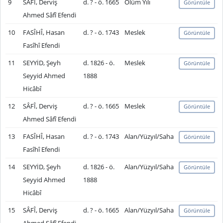
9
SÂFÎ, Derviş
d. ? - ö. 1665
Ölüm Yılı
Görüntüle
Ahmed Sâfî Efendi
10
FASÎHÎ, Hasan
d. ? - ö. 1743
Meslek
Görüntüle
Fasîhî Efendi
11
SEYYİD, Şeyh
d. 1826 - ö.
Meslek
Görüntüle
Seyyid Ahmed
1888
Hicâbî
12
SÂFÎ, Derviş
d. ? - ö. 1665
Meslek
Görüntüle
Ahmed Sâfî Efendi
13
FASÎHÎ, Hasan
d. ? - ö. 1743
Alan/Yüzyıl/Saha
Görüntüle
Fasîhî Efendi
14
SEYYİD, Şeyh
d. 1826 - ö.
Alan/Yüzyıl/Saha
Görüntüle
Seyyid Ahmed
1888
Hicâbî
15
SÂFÎ, Derviş
d. ? - ö. 1665
Alan/Yüzyıl/Saha
Görüntüle