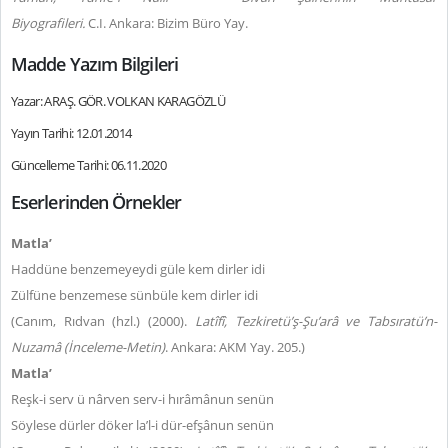
Biyografileri.
C.I.
Ankara: Bizim Büro Yay.
Madde Yazım Bilgileri
Yazar: ARAŞ. GÖR. VOLKAN KARAGÖZLÜ
Yayın Tarihi: 12.01.2014
Güncelleme Tarihi: 06.11.2020
Eserlerinden Örnekler
Matla’
Haddüne benzemeyeydi güle kem dirler idi
Zülfüne benzemese sünbüle kem dirler idi
(Canım, Rıdvan (hzl.) (2000).
Latîfî, Tezkiretü’ş-Şu’arâ ve Tabsıratü’n-
Nuzamâ (İnceleme-Metin)
. Ankara: AKM Yay. 205.)
Matla’
Reşk-i serv ü nârven serv-i hırâmânun senün
Söylese dürler döker la’l-i dür-efşânun senün