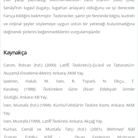
Senâyî’nin lugavî (lugatçı, lugattan anlayan) olduğunu ve iyi derecede
Farsça bildiğini belirtmiştir. Tezkireciler, şairin şiir fenninde bilgisi, kudreti
ve orijinal şeyler söylemeye uygun üstün bir yeteneği bulunmadığına
değinerek şiirlerini beğenmediklerini vurgulamışlardır.
Kaynakça
Canım, Rıdvan (hzl.) (2000).
Latîfî, Tezkiretü’ş-Şu’arâ ve Tabsıratü’n-
Nuzamâ (İnceleme-Metin)
. Ankara: AKM Yay.
İpekten, Haluk, M. İsen, R. Toparlı, N. Okçu, T.
Karabey (1988).
Tezkirelere Göre Divan Edebiyatı İsimler
Sözlüğü
. Ankara: KB Yay.
İsen, Mustafa (hzl.) (1994).
Künhü’l-Ahbâr’ın Tezkire Kısmı
. Ankara: AKM
Yay.
İsen, Mustafa (1999).
Latîfî Tezkiresi
. Ankara: Akçağ Yay.
Kurnaz, Cemâl ve Mustafa Tatçı (hzl.) (2001).
Mehmed Nâil
Tuman,
Tuhfe-i Nâilî -
Divan Şairlerinin Muhtasar