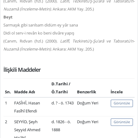
(Canım, Rıdvan (hzl.) (2000).
Latîfî, Tezkiretü’ş-Şu’arâ ve Tabsıratü’n-
Nuzamâ (İnceleme-Metin)
. Ankara: AKM Yay. 205.)
Beyt
Sarmaşık gibi sarılsam didüm ey yâr sana
Didi ol serv-i revân ko beni divâre yapış
(Canım, Rıdvan (hzl.) (2000).
Latîfî, Tezkiretü’ş-Şu’arâ ve Tabsıratü’n-
Nuzamâ (İnceleme-Metin)
. Ankara: AKM Yay. 205.)
İlişkili Maddeler
D.Tarihi /
Sn.
Madde Adı
Ö.Tarihi
Benzerlik
İncele
1
FASÎHÎ, Hasan
d. ? - ö. 1743
Doğum Yeri
Görüntüle
Fasîhî Efendi
2
SEYYİD, Şeyh
d. 1826 - ö.
Doğum Yeri
Görüntüle
Seyyid Ahmed
1888
Hicâbî