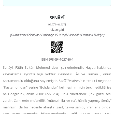
SENÂYÎ
(d. ?/? - ö. ?/?)
divan şairi
(Divan/Yazılı Edebiyat / Başlangıç-15. Yüzyıl / Anadolu-Osmanlı-Türkiye)
ISBN: 978-9944-237-86-4
Senâyî, Fâtih Sultân Mehmed devri şairlerindendir. Hayatı hakkında
kaynaklarda ayrıntılı bilgi yoktur. Gelibolulu Âlî ve Tuman , onun
Kastamonulu olduğunu söylemiştir.
Latîfî Tezkiresi
’nin tenkitli neşrinde
“Kastamonıdan” yerine “Bolıdandur” kelimesinin niçin tercih edildiği ise
belli değildir (Canım 2000: 656, 204). Ehl-i cihettendir. Çok güzel sesi
vardır. Camilerde mu’arriflik (müezzinlik) ve na’t-hânlık yapmış, Senâyî
mahlasını da bu nedenle almıştır. Zarif, takva sahibi, irfan ehli biridir.
Eser yazıp yazmadığı bilinmemektedir. Latîfî (Canım 2000: 204),