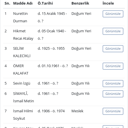
Sn.
Madde Adı
Ö.Tarihi
Benzerlik
İncele
1
Nurettin
d. 15 Aralık 1945 -
Doğum Yeri
Görüntüle
Durman
ö. ?
2
Hikmet
d. 05 Ocak 1940 -
Doğum Yeri
Görüntüle
Recai Atalay
ö. ?
3
SELİM
d. 1925 - ö. 1955
Doğum Yeri
Görüntüle
KALECİKLİ
4
ÖMER
d. 01.10.1961 - ö. ?
Doğum Yılı
Görüntüle
KALAFAT
5
Sevin İzgü
d. 1961 - ö. ?
Doğum Yılı
Görüntüle
6
SİMAYLÎ,
d. 1961 - ö. ?
Doğum Yılı
Görüntüle
İsmail Metin
7
İsmail Hilmi
d. 1906 - ö. 1974
Meslek
Görüntüle
Soykut