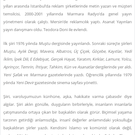
yılları arasında İstanbul’da reklam şirketlerinde metin yazarı ve müşteri
temsilcisi, 2000-2001 yıllarında Marmara Radyo’da genel yayın
yönetmeni olarak çalıştı. Mersin’de reklamcılık yaptı. Asanat Yayınları
yayın danışmanı oldu. Teodora Doni ile evlendi.
İlk şiiri 1976 yılında
Muştu
dergisinde yayınlandı. Sonraki süreçte şiirleri
Muştu, Aylık Dergi, Mavera, Albatros, Üç Çiçek, Göçebe, Kayıtlar, Yedi
İklim, İpek Dili, E Edebiyat, Gerçek Hayat, Yaratım, Kırklar, Lamure, Yolcu,
Aprinçor, Temrin, İhtiyar, Tahkim, Kün
ve
Asanatlar
dergilerinde yer aldı.
Yeni Şafak
ve
Marmara
gazetelerinde yazdı. Öğrencilik yıllarında 1979
yılında
Yeni Devir
gazetesinde sinema sayfası yönetti.
Şiiri, varoluşumuzun künhüne, aşka, hakikate varma çabasıdır diye
algılar. Şiiri aklın gönülle, duyguların birbirleriyle, insanların insanlarla
çatışmasında ortaya çıkan bir başkaldırı olarak görür. Biçimsel yaşama
tarzının getirdiği anlamsızlığa, insanî değerler anlamındaki yoksulluğa
başkaldıran şiirler yazdı. Kendisini İslamcı ve komünist olarak değil,