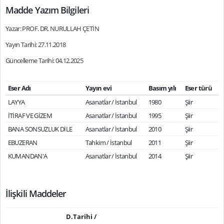
Madde Yazım Bilgileri
Yazar: PROF. DR. NURULLAH ÇETİN
Yayın Tarihi: 27.11.2018
Güncelleme Tarihi: 04.12.2025
Eser Adı
Yayın evi
Basım yılı
Eser türü
LAYYA
Asanatlar / İstanbul
1980
Şiir
İTİRAF VE GİZEM
Asanatlar / İstanbul
1995
Şiir
BANA SONSUZLUK DİLE
Asanatlar / İstanbul
2010
Şiir
EBUZERAN
Tahkim / İstanbul
2011
Şiir
KUMANDAN'A
Asanatlar / İstanbul
2014
Şiir
İlişkili Maddeler
D.Tarihi /