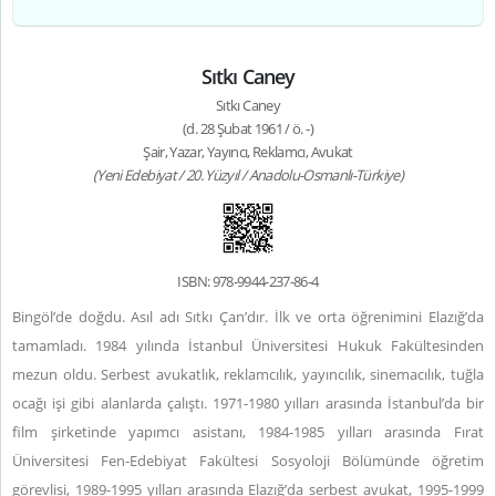
Sıtkı Caney
Sıtkı Caney
(d. 28 Şubat 1961 / ö. -)
Şair, Yazar, Yayıncı, Reklamcı, Avukat
(Yeni Edebiyat / 20. Yüzyıl / Anadolu-Osmanlı-Türkiye)
ISBN: 978-9944-237-86-4
Bingöl’de doğdu. Asıl adı Sıtkı Çan’dır. İlk ve orta öğrenimini Elazığ’da
tamamladı. 1984 yılında İstanbul Üniversitesi Hukuk Fakültesinden
mezun oldu. Serbest avukatlık, reklamcılık, yayıncılık, sinemacılık, tuğla
ocağı işi gibi alanlarda çalıştı. 1971-1980 yılları arasında İstanbul’da bir
film şirketinde yapımcı asistanı, 1984-1985 yılları arasında Fırat
Üniversitesi Fen-Edebiyat Fakültesi Sosyoloji Bölümünde öğretim
görevlisi, 1989-1995 yılları arasında Elazığ’da serbest avukat, 1995-1999