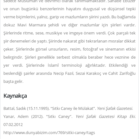
sadece Müslüman ve devrimci olarak tanımlamaktadır. Sahabe Ebuzer
ve onun bugünkü benzerlerinin hayatını duygusal ve düşünsel tepki
verme biçimlerini, yalnız, garip ve mazlumların şiirini yazdı. Bu bağlamda
dokuz Mavi Marmara şehidi ve diğer mazlumlar için şiirleri vardır.
Şiirlerinde ritme, sese, musikiye ve imgeye önem verdi.
Çok parçalı tek
şiir denemeleri de yaptı.
Şiirinde nakarat gibi tekrarlanan mısralar dikkat
çeker. Şiirlerinde görsel unsurların, resim, fotoğraf ve sinemanın etkisi
belirgindir. Şiirleri genellikle serbest olmakla beraber hece veznine de
yer verdi. Şiirlerinde İslamî terminoloji ağırlıktadır. Etkilendiği ve
beslendiği şairler arasında Necip Fazıl, Sezai Karakoç ve Cahit Zarifoğlu
başta gelir.
Kaynakça
Battal, Sadık (15.11.1995). “Sıtkı Caney ile Mülakat”.
Yeni Şafak Gazetesi
.
Yanar, Adem (2012). “Sıtkı Caney”.
Yeni Şafak Gazetesi Kitap Eki.
07.02.2012
http://www.dunyabizim.com/769/sitki-caney/tags