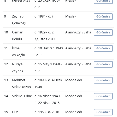
8
Kevser Atay
d. 25 Ocak 1976 -
Meslek
Görüntüle
ö. ?
9
Zeynep
d. 1984 - ö. ?
Meslek
Görüntüle
Çolakoğlu
10
Osman
d. 1929 - ö. 2
Alan/Yüzyıl/Saha
Görüntüle
Bolulu
Ağustos 2017
11
İsmail
d. 10 Haziran 1940
Alan/Yüzyıl/Saha
Görüntüle
Aşıkoğlu
- ö. ?
12
Nuriye
d. 15 Mayıs 1968 -
Alan/Yüzyıl/Saha
Görüntüle
Zeybek
ö. ?
13
Mehmet
d. 1890 - ö. 4 Ocak
Madde Adı
Görüntüle
Sıtkı Akozan
1948
14
Sıtkı M. Erinç
d. 16 Nisan 1940 -
Madde Adı
Görüntüle
ö. 22 Nisan 2015
15
Filiz
d. 1953 - ö. 2016
Madde Adı
Görüntüle