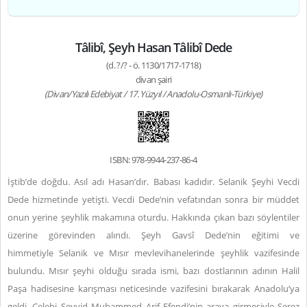
Tâlibî, Şeyh Hasan Tâlibî Dede
(d. ?/? - ö. 1130/1717-1718)
divan şairi
(Divan/Yazılı Edebiyat / 17. Yüzyıl / Anadolu-Osmanlı-Türkiye)
ISBN: 978-9944-237-86-4
İştib’de doğdu. Asıl adı Hasan’dır. Babası kadıdır. Selanik Şeyhi Vecdi
Dede hizmetinde yetişti. Vecdi Dede’nin vefatından sonra bir müddet
onun yerine şeyhlik makamına oturdu. Hakkında çıkan bazı söylentiler
üzerine görevinden alındı. Şeyh Gavsî Dede’nin eğitimi ve
himmetiyle Selanik ve Mısır mevlevihanelerinde şeyhlik vazifesinde
bulundu. Mısır şeyhi olduğu sırada ismi, bazı dostlarının adının Halil
Paşa hadisesine karışması neticesinde vazifesini bırakarak Anadolu’ya
geldi. Çelebi Seyyid Muhammed Arif Efendi’nin araya girmesiyle Serez