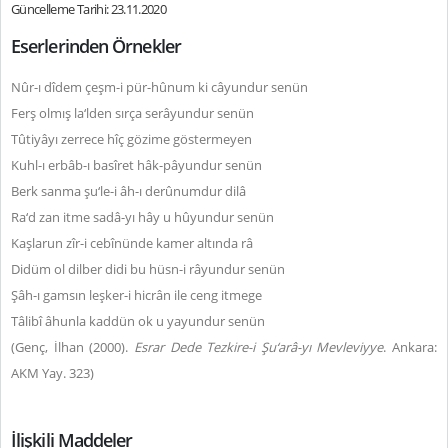
Güncelleme Tarihi: 23.11.2020
Eserlerinden Örnekler
Nûr-ı dîdem çeşm-i pür-hûnum ki câyundur senün
Ferş olmış la‘lden sırça serâyundur senün
Tûtiyâyı zerrece hîç gözime göstermeyen
Kuhl-ı erbâb-ı basîret hâk-pâyundur senün
Berk sanma şu‘le-i âh-ı derûnumdur dilâ
Ra‘d zan itme sadâ-yı hây u hûyundur senün
Kaşlarun zîr-i cebînünde kamer altında râ
Didüm ol dilber didi bu hüsn-i râyundur senün
Şâh-ı gamsın leşker-i hicrân ile ceng itmege
Tâlibî âhunla kaddün ok u yayundur senün
(Genç, İlhan (2000).
Esrar Dede Tezkire-i Şu‘arâ-yı Mevleviyye
. Ankara:
AKM Yay. 323)
İlişkili Maddeler