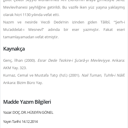
Mevlevihanesi şeyhliğine getirildi. Bu vazife iken yüz yaşına yaklaşmış
olarak hicri 1130 yılında vefat etti.
Nazım ve nesirde Vecdi Dede’nin izinden giden Tâlibî, “Şerh-i
Mu‘addelat-ı Mesnevî” adında bir eser yazmıştır. Fakat eseri
tamamlayamadan vefat etmiştir.
Kaynakça
Genç, İlhan (2000).
Esrar Dede Tezkire-i Şu‘arâ-yı Mevleviyye.
Ankara:
AKM Yay. 323.
Kurnaz, Cemal ve Mustafa Tatçı (hzl.) (2001).
Nail Tuman, Tuhfe-i Nâilî
.
Ankara: Bizim Büro Yay.
Madde Yazım Bilgileri
Yazar: DOÇ. DR. HÜSEYİN GÖNEL
Yayın Tarihi: 14.12.2014