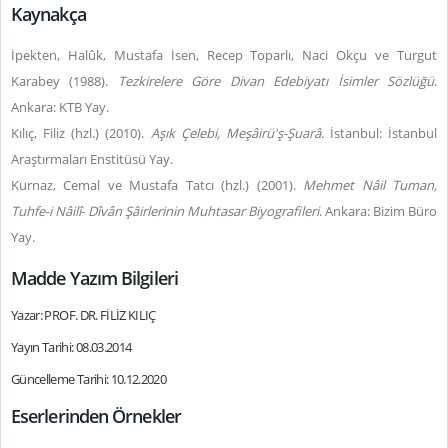
Kaynakça
İpekten, Halûk, Mustafa İsen, Recep Toparlı, Naci Okçu ve Turgut
Karabey (1988).
Tezkirelere Göre Divan Edebiyatı İsimler Sözlüğü
.
Ankara: KTB Yay.
Kılıç, Filiz (hzl.) (2010).
Aşık Çelebi, Meşâirü'ş-Şuarâ.
İstanbul: İstanbul
Araştırmaları Enstitüsü Yay.
Kurnaz, Cemal ve Mustafa Tatcı (hzl.) (2001).
Mehmet
Nâil Tuman,
Tuhfe-i Nâilî
-
Dîvân Şâirlerinin Muhtasar Biyografileri
. Ankara: Bizim Büro
Yay.
Madde Yazım Bilgileri
Yazar: PROF. DR. FİLİZ KILIÇ
Yayın Tarihi: 08.03.2014
Güncelleme Tarihi: 10.12.2020
Eserlerinden Örnekler