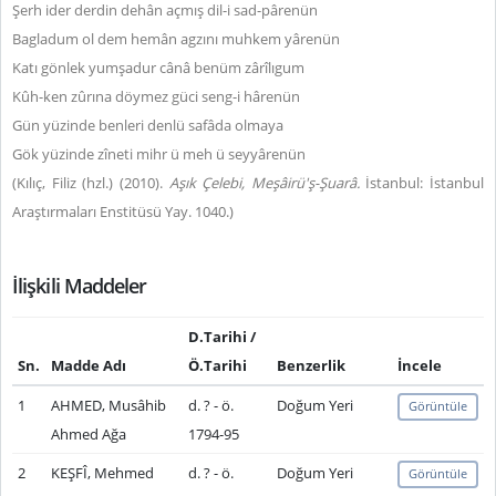
Şerh ider derdin dehân açmış dil-i sad-pârenün
Bagladum ol dem hemân agzını muhkem yârenün
Katı gönlek yumşadur cânâ benüm zârîlıgum
Kûh-ken zûrına döymez güci seng-i hârenün
Gün yüzinde benleri denlü safâda olmaya
Gök yüzinde zîneti mihr ü meh ü seyyârenün
(Kılıç, Filiz (hzl.) (2010).
Aşık Çelebi, Meşâirü'ş-Şuarâ.
İstanbul: İstanbul
Araştırmaları Enstitüsü Yay. 1040.)
İlişkili Maddeler
D.Tarihi /
Sn.
Madde Adı
Ö.Tarihi
Benzerlik
İncele
1
AHMED, Musâhib
d. ? - ö.
Doğum Yeri
Görüntüle
Ahmed Ağa
1794-95
2
KEŞFÎ, Mehmed
d. ? - ö.
Doğum Yeri
Görüntüle