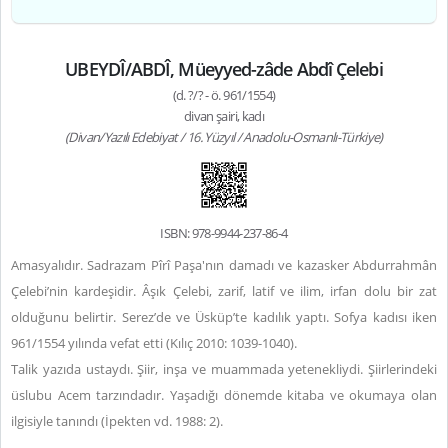
UBEYDÎ/ABDÎ, Müeyyed-zâde Abdî Çelebi
(d. ?/? - ö. 961/1554)
divan şairi, kadı
(Divan/Yazılı Edebiyat / 16. Yüzyıl / Anadolu-Osmanlı-Türkiye)
ISBN: 978-9944-237-86-4
Amasyalıdır. Sadrazam Pîrî Paşa'nın damadı ve kazasker Abdurrahmân
Çelebi’nin kardeşidir. Âşık Çelebi, zarif, latif ve ilim, irfan dolu bir zat
olduğunu belirtir. Serez’de ve Üsküp’te kadılık yaptı. Sofya kadısı iken
961/1554 yılında vefat etti (Kılıç 2010: 1039-1040).
Talik yazıda ustaydı. Şiir, inşa ve muammada yetenekliydi. Şiirlerindeki
üslubu Acem tarzındadır. Yaşadığı dönemde kitaba ve okumaya olan
ilgisiyle tanındı (İpekten vd. 1988: 2).