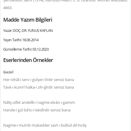
Şemseddin Sâmî (1314).
Kâmûsu’l-Âlâm
. C. 6. İstanbul: Mihran Matbaası.
4663.
Madde Yazım Bilgileri
Yazar: DOÇ. DR. YUNUS KAPLAN
Yayın Tarihi: 18.06.2014
Güncelleme Tarihi: 03.12.2020
Eserlerinden Örnekler
Gazel
Her nihâl-i serv-i gülşen tîrdir sensiz bana
Tavk-ı kumrî halka-i zih-gîrdir sensiz bana
Nâliş-ülfet andelîb-i nagme-elvân-ı gamım
Hande-i gül bâ’is-i tekdîrdir sensiz bana
Nagme-i mutrib mükedder savt-ı bülbül dil-hırâş