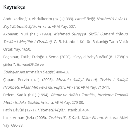
Kaynakça
Abdulkadiroğlu, Abdulkerim (hzl.) (1999).
İsmail Belîğ,
Nuhbetü’l-Âsâr Li-
Zeyli Zübdeti’l-Eş’âr.
Ankara: AKM Yay. 507.
Akbayar, Nuri (hzl.) (1998).
Mehmed Süreyya,
Sicill-i Osmânî (Yâhud
Tezkîre-i Meşâhir-i Osmânî).
C. 5. İstanbul: Kültür Bakanlığı-Tarih Vakfı
Ortak Yay. 1650.
Başpınar, Fatih; Erdoğdu, Sema (2020). “Seyyid Yahyâ Vâkıf (ö. 1738)’ın
şiirleri”.
RumeliDE Dil ve
Edebiyat Araştırmaları Dergisi:
400-438.
Çapan, Pervin (hzl.) (2005).
Mustafa Safâyî Efendi, Tezkîre-i Safâyî,
(Nuhbetü’l-Âsâr Min Fevâ’idü’l-Eş’âr).
Ankara: AKM Yay. 710-11.
Erdem, Sadık (hzl.) (1994).
Râmiz ve Âdâb-ı Zurefâsı, İnceleme-Tenkidli
Metin-İndeks-Sözlük.
Ankara: AKM Yay. 279-80.
Fatîn Dâvûd (1271).
Hâtimetü’l-Eş’âr.
İstanbul. 434.
İnce, Adnan (hzl.) (2005).
Tezkîretü’ş-Şu’arâ, Sâlim Efendi.
Ankara: AKM
Yay. 686-88.