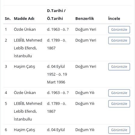
D.Tarihi /
Sn.
Madde Adı
Ö.Tarihi
Benzerlik
İncele
1
Özde Ünkan
d. 1963 - ö. ?
Doğum Yeri
Görüntüle
2
LEBÎB, Mehmed
d. 1789 - ö.
Doğum Yeri
Görüntüle
Lebîb Efendi,
1867
İstanbullu
3
Haşim Çatış
d. 04 Eylül
Doğum Yeri
Görüntüle
1952 - ö. 19
Mart 1996
4
Özde Ünkan
d. 1963 - ö. ?
Doğum Yılı
Görüntüle
5
LEBÎB, Mehmed
d. 1789 - ö.
Doğum Yılı
Görüntüle
Lebîb Efendi,
1867
İstanbullu
6
Haşim Çatış
d. 04 Eylül
Doğum Yılı
Görüntüle