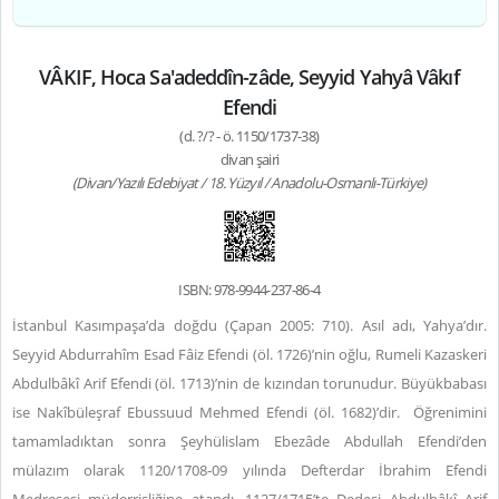
VÂKIF, Hoca Sa'adeddîn-zâde, Seyyid Yahyâ Vâkıf
Efendi
(d. ?/? - ö. 1150/1737-38)
divan şairi
(Divan/Yazılı Edebiyat / 18. Yüzyıl / Anadolu-Osmanlı-Türkiye)
ISBN: 978-9944-237-86-4
İstanbul Kasımpaşa’da doğdu (Çapan 2005: 710). Asıl adı, Yahya’dır.
Seyyid Abdurrahîm Esad Fâiz Efendi (öl. 1726)’nin oğlu, Rumeli Kazaskeri
Abdulbâkî Arif Efendi (öl. 1713)’nin de kızından torunudur. Büyükbabası
ise Nakîbüleşraf Ebussuud Mehmed Efendi (öl. 1682)’dir. Öğrenimini
tamamladıktan sonra Şeyhülislam Ebezâde Abdullah Efendi’den
mülazım olarak 1120/1708-09
yılında Defterdar İbrahim Efendi