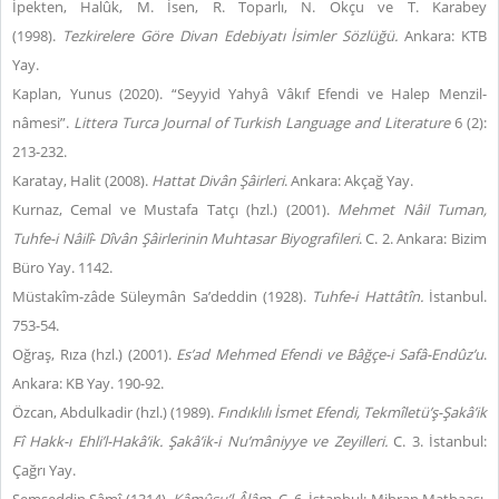
İpekten, Halûk, M. İsen, R. Toparlı, N. Okçu ve T. Karabey
(1998).
Tezkirelere Göre Divan Edebiyatı İsimler Sözlüğü.
Ankara: KTB
Yay.
Kaplan, Yunus (2020). “Seyyid Yahyâ Vâkıf Efendi ve Halep Menzil-
nâmesi”.
Littera Turca Journal of Turkish Language and Literature
6 (2):
213-232.
Karatay, Halit (2008).
Hattat Divân Şâirleri
. Ankara: Akçağ Yay.
Kurnaz, Cemal ve Mustafa Tatçı (hzl.) (2001).
Mehmet
Nâil Tuman,
Tuhfe-i Nâilî
-
Dîvân Şâirlerinin Muhtasar Biyografileri
. C. 2. Ankara: Bizim
Büro Yay. 1142.
Müstakîm-zâde Süleymân Sa’deddin (1928).
Tuhfe-i Hattâtîn.
İstanbul.
753-54.
Oğraş, Rıza (hzl.) (2001).
Es’ad Mehmed Efendi ve Bâğçe-i Safâ-Endûz’u
.
Ankara: KB Yay. 190-92.
Özcan, Abdulkadir (hzl.) (1989).
Fındıklılı İsmet Efendi, Tekmîletü’ş-Şakâ’ik
Fî Hakk-ı Ehli’l-Hakâ’ik.
Şakâ’ik-i Nu’mâniyye ve Zeyilleri.
C. 3.
İstanbul:
Çağrı Yay.