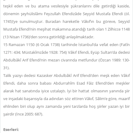
teşkil eden ve bu atama vesilesiyle şükranlarını dile getirdiği kaside,
dönemin şeyhülislâmı Feyzullah Efendizâde Seyyid Mustafa Efendi
(öl.
1745)
’ye sunulmuştur. Buradan hareketle Vâkıf’ın bu göreve,
Seyyid
Mustafa Efendi’nin meşihat makamına atandığı tarih olan
1 Zilhicce 1148
(13 Nisan 1736)’den sonra getirildiği anlaşılmaktadır.
15 Ramazan 1150 (6 Ocak 1738) tarihinde İstanbul’da vefat eden (Fatîn
1271: 434; Müstakîmzâde 1928: 754) Vâkıf Efendi,
Eyüp Sultan’da
dedesi
Abdulbâkî Arif Efendi’nin mezarı civarında metfundur (Özcan 1989: 130-
31).
Talik yazıyı dedesi Kazasker Abdulbâkî Arif Efendi’den meşk eden Vâkıf
Efendi, daha sonra babası Abdurrahîm Esad Fâiz Efendi’den meşkler
alarak hat sanatında iyice ustalaştı. İyi bir hattat olmasının yanında şiir
ve inşadaki başarısıyla da adından söz ettiren Vâkıf, Sâlim’e göre, maarif
ehlinden biri olup aynı zamanda yeni tarzlarda hoş şiirler yazan iyi bir
şairdir (İnce 2005: 687).
Eserleri: