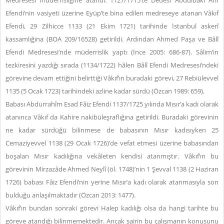
Medresesi müderrisliğine atandı. 1127/1715’te
Dedesi Abdulbâkî Arif
Efendi’nin vasiyeti üzerine Eyüp’te bina edilen medreseye atanan Vâkıf
Efendi, 29 Zilhicce 1133 (21 Ekim 1721) tarihinde İstanbul askerî
kassamlığına (BOA 209/16528) getirildi. Ardından Ahmed Paşa ve Bâlî
Efendi Medresesi’nde müderrislik yaptı (İnce 2005: 686-87). Sâlim’in
tezkiresini yazdığı sırada (1134/1722) hâlen Bâlî Efendi Medresesi’ndeki
görevine devam ettiğini belirttiği Vâkıf’ın buradaki görevi, 27 Rebiülevvel
1135 (5 Ocak 1723) tarihindeki azline kadar sürdü (Özcan 1989: 659).
Babası Abdurrahîm Esad Fâiz Efendi 1137/1725 yılında Mısır’a kadı olarak
atanınca Vâkıf da Kahire nakibüleşraflığına getirildi. Buradaki görevinin
ne kadar sürdüğü bilinmese de babasının Mısır kadısıyken 25
Cemaziyevvel 1138 (29 Ocak 1726)’de vefat etmesi üzerine babasından
boşalan Mısır kadılığına vekâleten kendisi atanmıştır. Vâkıf’ın bu
görevinin Mirzazâde Ahmed Neylî (öl. 1748)’nin 1 Şevval 1138 (2 Haziran
1726) babası Fâiz Efendi’nin yerine Mısır’a kadı olarak atanmasıyla son
bulduğu anlaşılmaktadır (Özcan 2013: 1477).
Vâkıf’ın
bundan sonraki görevi Halep kadılığı olsa da hangi tarihte bu
göreve atandığı bilinmemektedir. Ancak şairin bu çalışmanın konusunu