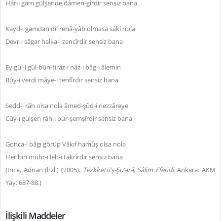
Hâr-ı gam gülşende dâmen-gîrdir sensiz bana
Kayd-ı gamdan dil rehâ-yâb olmasa sâkî nola
Devr-i sâgar halka-i zencîrdir sensiz bana
Ey gül-i gül-bün-tırâz-ı nâz-ı bâg-ı âlemin
Bûy-ı verdi mâye-i tenfîrdir sensiz bana
Sedd-i râh olsa nola âmed-şûd-i nezzâreye
Cûy-ı gülşen râh-ı pür-şemşîrdir sensiz bana
Gonca-i bâgı görüp Vâkıf hamûş olsa nola
Her biri mühr-i leb-i takrîrdir sensiz bana
(İnce, Adnan (hzl.) (2005).
Tezkîretü’ş-Şu’arâ,
Sâlim Efendi.
Ankara: AKM
Yay. 687-88.)
İlişkili Maddeler