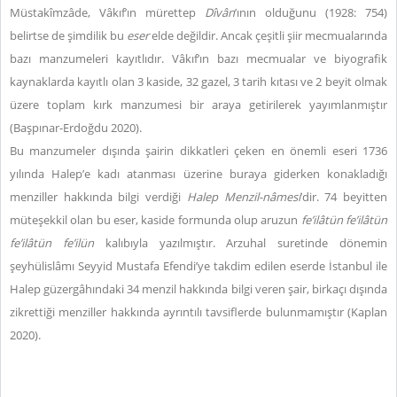
Müstakîmzâde, Vâkıf’ın mürettep
Dîvân
’ının olduğunu (1928: 754)
belirtse de şimdilik bu
eser
elde değildir. Ancak çeşitli şiir mecmualarında
bazı manzumeleri kayıtlıdır. Vâkıf’ın bazı mecmualar ve biyografik
kaynaklarda kayıtlı olan 3 kaside, 32 gazel, 3 tarih kıtası ve 2 beyit olmak
üzere toplam kırk manzumesi bir araya getirilerek yayımlanmıştır
(Başpınar-Erdoğdu 2020).
Bu manzumeler dışında şairin dikkatleri çeken en önemli eseri 1736
yılında Halep’e kadı atanması üzerine buraya giderken konakladığı
menziller hakkında bilgi verdiği
Halep
Menzil
-nâmesi
’dir. 74
beyitten
müteşekkil olan bu eser, k
aside formunda olup aruzun
f
e’ilâtün fe’ilâtün
fe’ilâtün fe’ilün
kalıbıyla yazılmıştır. Arzuhal suretinde dönemin
şeyhülislâmı Seyyid Mustafa Efendi’ye takdim edilen eserde İstanbul ile
Halep güzergâhındaki 34 menzil hakkında bilgi veren şair, birkaçı dışında
zikrettiği menziller hakkında ayrıntılı tavsiflerde bulunmamıştır (Kaplan
2020).