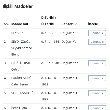
İlişkili Maddeler
D.Tarihi /
Sn.
Madde Adı
Ö.Tarihi
Benzerlik
İncele
1
BEYZÂDE
d. ? - ö. ?
Doğum Yeri
Görüntüle
2
SEYDÎ, Zübâb
d. ? - ö. 1684
Doğum Yeri
Görüntüle
Seyyid Ahmed
Efendi
3
HİSÂLÎ, Hisâlî
d. ? - ö. 1618
Doğum Yeri
Görüntüle
Çelebi
4
FAKİR/FAKİRÎ,
d. 1867 - ö.
Doğum Yılı
Görüntüle
Cafer Serim
1932
5
SEFİL KAMBERÎ
d. 1867 - ö.
Doğum Yılı
Görüntüle
1897
6
İsmail Safa
d. 1867 - ö.
Doğum Yılı
Görüntüle