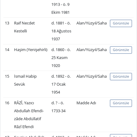
1913 - ö. 9
Ekim 1981
13
Raif Necdet
d. 1881 - ö.
Alan/Yüzyıl/Saha
Görüntüle
Kestelli
18 Ağustos
1937
14
Haşim (Yenişehirli)
d. 1860 - ö.
Alan/Yüzyıl/Saha
Görüntüle
25 Kasım
1920
15
İsmail Habip
d. 1892 - ö.
Alan/Yüzyıl/Saha
Görüntüle
Sevük
17 Ocak
1954
16
RÂZÎ, Yazıcı
d. ? - ö.
Madde Adı
Görüntüle
Abdullah Efendi-
1733-34
zâde Abdüllatif
Râzî Efendi