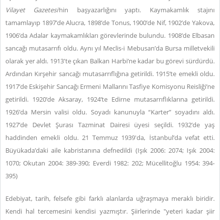
Vilayet Gazetesi’
nin başyazarlığını yaptı. Kaymakamlık stajını
tamamlayıp 1897’de Alucra, 1898’de Tonus, 1900’de Nif, 1902’de Yakova,
1906’da Adalar kaymakamlıkları görevlerinde bulundu. 1908’de Elbasan
sancağı mutasarrıfı oldu. Aynı yıl Meclis-i Mebusan’da Bursa milletvekili
olarak yer aldı. 1913'te çıkan Balkan Harbi’ne kadar bu görevi sürdürdü.
Ardından Kırşehir sancağı mutasarrıflığına getirildi. 1915’te emekli oldu.
1917’de Eskişehir Sancağı Ermeni Mallarını Tasfiye Komisyonu Reisliği’ne
getirildi. 1920’de Aksaray, 1924’te Edirne mutasarrıflıklarına getirildi.
1926’da Mersin valisi oldu. Soyadı kanunuyla “Karter” soyadını aldı.
1927’de Devlet Şurası Tazminat Dairesi üyesi seçildi. 1932’de yaş
haddinden emekli oldu. 21 Temmuz 1939'da, İstanbul’da vefat etti.
Büyükada’daki aile kabristanına defnedildi (Işık 2006: 2074; Işık 2004:
1070; Okutan 2004: 389-390; Everdi 1982: 202; Mücellitoğlu 1954: 394-
395)
Edebiyat, tarih, felsefe gibi farklı alanlarda uğraşmaya meraklı biridir.
Kendi hal tercemesini kendisi yazmıştır. Şiirlerinde "yeteri kadar şiir