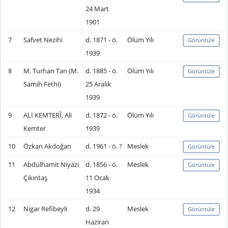
24 Mart
1901
7
Safvet Nezihi
d. 1871 - ö.
Ölüm Yılı
Görüntüle
1939
8
M. Turhan Tan (M.
d. 1885 - ö.
Ölüm Yılı
Görüntüle
Samih Fethi)
25 Aralık
1939
9
ALİ KEMTERÎ, Ali
d. 1872 - ö.
Ölüm Yılı
Görüntüle
Kemter
1939
10
Özkan Akdoğan
d. 1961 - ö. ?
Meslek
Görüntüle
11
Abdülhamit Niyazi
d. 1856 - ö.
Meslek
Görüntüle
Çıkıntaş
11 Ocak
1934
12
Nigar Refibeyli
d. 29
Meslek
Görüntüle
Haziran