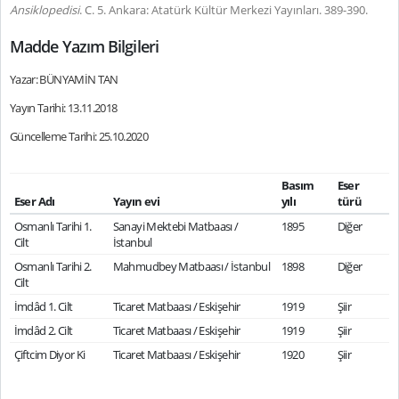
Ansiklopedisi
. C. 5. Ankara: Atatürk Kültür Merkezi Yayınları. 389-390.
Madde Yazım Bilgileri
Yazar: BÜNYAMİN TAN
Yayın Tarihi: 13.11.2018
Güncelleme Tarihi: 25.10.2020
Basım
Eser
Eser Adı
Yayın evi
yılı
türü
Osmanlı Tarihi 1.
Sanayi Mektebi Matbaası /
1895
Diğer
Cilt
İstanbul
Osmanlı Tarihi 2.
Mahmudbey Matbaası / İstanbul
1898
Diğer
Cilt
İmdâd 1. Cilt
Ticaret Matbaası / Eskişehir
1919
Şiir
İmdâd 2. Cilt
Ticaret Matbaası / Eskişehir
1919
Şiir
Çiftcim Diyor Ki
Ticaret Matbaası / Eskişehir
1920
Şiir