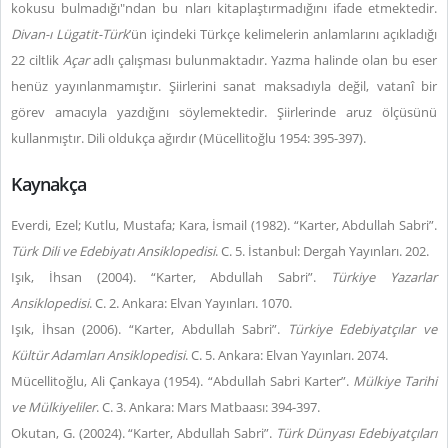
kokusu bulmadığı"ndan bu nları kitaplaştırmadığını ifade etmektedir.
Divan-ı Lügatit-Türk
’ün içindeki Türkçe kelimelerin anlamlarını açıkladığı
22 ciltlik
Açar
adlı çalışması bulunmaktadır. Yazma halinde olan bu eser
henüz yayınlanmamıştır. Şiirlerini sanat maksadıyla değil, vatanî bir
görev amacıyla yazdığını söylemektedir. Şiirlerinde aruz ölçüsünü
kullanmıştır. Dili oldukça ağırdır (Mücellitoğlu 1954: 395-397).
Kaynakça
Everdi, Ezel; Kutlu, Mustafa; Kara, İsmail (1982). “Karter, Abdullah Sabri”.
Türk Dili ve Edebiyatı Ansiklopedisi
. C. 5. İstanbul: Dergah Yayınları. 202.
Işık, İhsan (2004). “Karter, Abdullah Sabri”.
Türkiye Yazarlar
Ansiklopedisi
. C. 2. Ankara: Elvan Yayınları. 1070.
Işık, İhsan (2006). “Karter, Abdullah Sabri”.
Türkiye Edebiyatçılar ve
Kültür Adamları Ansiklopedisi
. C. 5. Ankara: Elvan Yayınları. 2074.
Mücellitoğlu, Ali Çankaya (1954). “Abdullah Sabri Karter”.
Mülkiye Tarihi
ve Mülkiyeliler
. C. 3. Ankara: Mars Matbaası: 394-397.
Okutan, G. (20024). “Karter, Abdullah Sabri”.
Türk Dünyası Edebiyatçıları