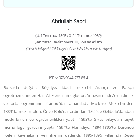
Abdullah Sabri
-
(d. 1 Temmuz 1867 / ö. 21 Temmuz 1939)
Şair, Yazar, Devlet Memuru, Siyaset Adamı
(Yeni Edebiyat / 19. Yüzyıl / Anadolu-Osmanlı-Türkiye)
ISBN: 978-9944-237-86-4
Bursa’da doğdu. Rüşdiye, idadi mektebi Arapça ve Farsça
öğretmenlerinden Hacı Ali Efendi’nin oğludur. Annesinin adı Zeyni'dir. İlk
ve orta öğrenimini İstanbul’da tamamladı. Mülkiye Mektebi’nden
1889’da mezun oldu. Önce Bolu’da, ardından 1892’de Gelibolu’da idadi
müdürlükleri ve öğretmenlikleri yaptı. 1893’te Sivas vilayeti maiyet
memurluğu görevini yaptı. 1894’te Hamidiye, 1894-1895'te Darende
ilçeleri kaymakam vekilliklerini üstlendi. 1895-1896 yıllarında
Sivas