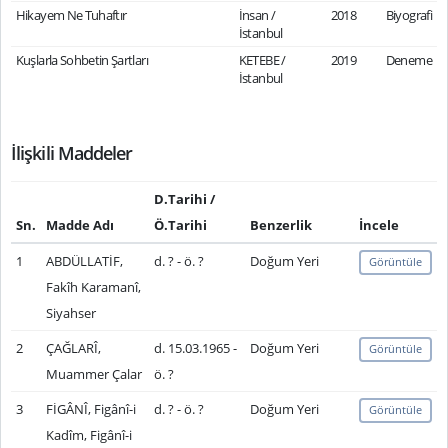
Hikayem Ne Tuhaftır
İnsan /
2018
Biyografi
İstanbul
Kuşlarla Sohbetin Şartları
KETEBE /
2019
Deneme
İstanbul
İlişkili Maddeler
D.Tarihi /
Sn.
Madde Adı
Ö.Tarihi
Benzerlik
İncele
1
ABDÜLLATİF,
d. ? - ö. ?
Doğum Yeri
Görüntüle
Fakîh Karamanî,
Siyahser
2
ÇAĞLARÎ,
d. 15.03.1965 -
Doğum Yeri
Görüntüle
Muammer Çalar
ö. ?
3
FİGÂNÎ, Figânî-i
d. ? - ö. ?
Doğum Yeri
Görüntüle
Kadîm, Figânî-i