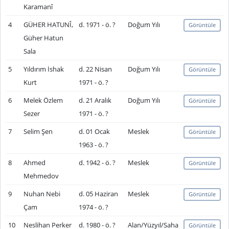
Karamanî
4
GÜHER HATUNÎ,
d. 1971 - ö. ?
Doğum Yılı
Görüntüle
Güher Hatun
Sala
5
Yıldırım İshak
d. 22 Nisan
Doğum Yılı
Görüntüle
Kurt
1971 - ö. ?
6
Melek Özlem
d. 21 Aralık
Doğum Yılı
Görüntüle
Sezer
1971 - ö. ?
7
Selim Şen
d. 01 Ocak
Meslek
Görüntüle
1963 - ö. ?
8
Ahmed
d. 1942 - ö. ?
Meslek
Görüntüle
Mehmedov
9
Nuhan Nebi
d. 05 Haziran
Meslek
Görüntüle
Çam
1974 - ö. ?
10
Neslihan Perker
d. 1980 - ö. ?
Alan/Yüzyıl/Saha
Görüntüle