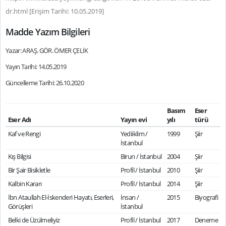
dr.html [Erişim Tarihi: 10.05.2019]
Madde Yazım Bilgileri
Yazar: ARAŞ. GÖR. ÖMER ÇELİK
Yayın Tarihi: 14.05.2019
Güncelleme Tarihi: 26.10.2020
Basım
Eser
Eser Adı
Yayın evi
yılı
türü
Kaf ve Rengi
Yediiklim /
1999
Şiir
İstanbul
Kış Bilgisi
Birun / İstanbul
2004
Şiir
Bir Şair Bisikletle
Profil / İstanbul
2010
Şiir
Kalbin Kararı
Profil / İstanbul
2014
Şiir
İbn Ataullah El-İskenderi Hayatı, Eserleri,
İnsan /
2015
Biyografi
Görüşleri
İstanbul
Belki de Üzülmeliyiz
Profil / İstanbul
2017
Deneme