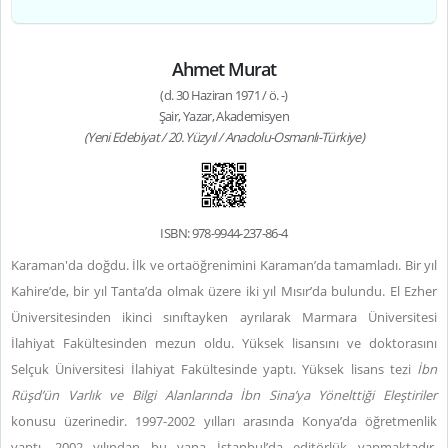
Ahmet Murat
(d. 30 Haziran 1971 / ö. -)
Şair, Yazar, Akademisyen
(Yeni Edebiyat / 20. Yüzyıl / Anadolu-Osmanlı-Türkiye)
ISBN: 978-9944-237-86-4
Karaman'da doğdu. İlk ve ortaöğrenimini Karaman’da tamamladı. Bir yıl
Kahire’de, bir yıl Tanta’da olmak üzere iki yıl Mısır’da bulundu. El Ezher
Üniversitesinden ikinci sınıftayken ayrılarak Marmara Üniversitesi
İlahiyat Fakültesinden mezun oldu. Yüksek lisansını ve doktorasını
Selçuk Üniversitesi İlahiyat Fakültesinde yaptı. Yüksek lisans tezi
İbn
Rüşd’ün Varlık ve Bilgi Alanlarında İbn Sina’ya Yönelttiği Eleştiriler
konusu üzerinedir. 1997-2002 yılları arasında Konya’da öğretmenlik
yaptı, 2002 yılından bu yana İstanbul’da editörlük yapmaktadır.