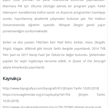
Marmara FM için
Okuma Gözlüğü
adında bir program yaptı. Farklı
televizyon kanallarında kültür-sanat ve düşünce programları hazırlayıp
sundu. Yayımlanmış akademik çalışmaları bulunan şair, İbn Haldun
Üniversitesinde öğretim üyesidir.
Nihayet Dergisi
genel yayın
yönetmenliğini sürdürmektedir.
Şiirleri ve düz yazıları 1992’den beri
Yedi İklim, Kırklar, Hece, Dergâh,
Virgül, Kaşgar, 40ikindi
gibi birçok farklı dergide yayımlandı. 2014 TYB
Yılın Şairi ve 2017 Necip Fazıl Şiir Ödülü'ne değer bulundu. Şiirlerinden
yapılan bir seçki İngilizceye tercüme edildi.
In Quest of the Simurgh
adıyla Amerika’da yayımlandı.
Kaynakça
http://www.biyografya.com/biyografi/913 [Erişim Tarihi: 10.05.2019]
https://oncuegitimciler.org.tr/sayfa.php?id=703 [Erişim Tarihi:
10.05.2019]
http://www.ulusalyayinkongresi.gov.tr/TR-207981/ahmet-murat-ozel-