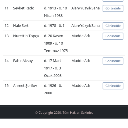
11
Şevket Rado
d. 1913 - ö. 10
Alan/Yüzyıl/Saha
Görüntüle
Nisan 1988
12
Hale Sert
d. 1978 - ö. ?
Alan/Yüzyıl/Saha
Görüntüle
13
Nurettin Topçu
d. 20 Kasım
Madde Adı
Görüntüle
1909 - ö. 10
Temmuz 1975
14
Fahir Aksoy
d. 17 Mart
Madde Adı
Görüntüle
1917 - ö. 3
Ocak 2008
15
Ahmet Şerifov
d. 1926 - ö.
Madde Adı
Görüntüle
2000
© Copyright 2020. Tüm Hakları Saklıdır.