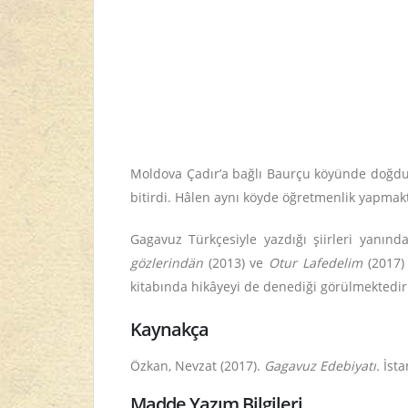
Moldova Çadır’a bağlı Baurçu köyünde doğdu.
bitirdi. Hâlen aynı köyde öğretmenlik yapmak
Gagavuz Türkçesiyle yazdığı şiirleri yanınd
gözlerindän
(2013) ve
Otur Lafedelim
(2017) 
kitabında hikâyeyi de denediği görülmektedir
Kaynakça
Özkan, Nevzat (2017).
Gagavuz Edebiyatı.
İsta
Madde Yazım Bilgileri