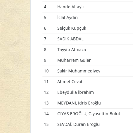
4
Hande Altaylı
5
İclal Aydın
6
Selçuk Küpçük
7
SADIK ABDAL
8
Tayyip Atmaca
9
Muharrem Güler
10
Şakir Muhammediyev
11
Ahmet Cevat
12
Ebeydulla İbrahim
13
MEYDANÎ, İdris Eroğlu
14
GIYAS EROĞLU, Gıyasettin Bulut
15
SEVDAÎ, Duran Eroğlu