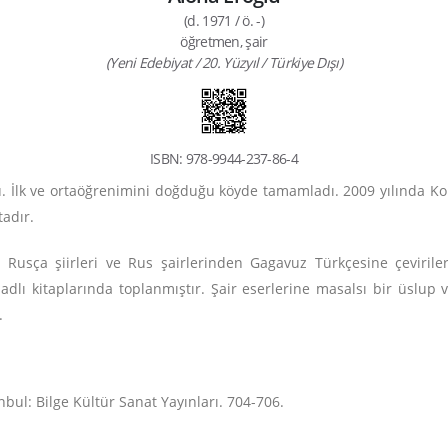
(d. 1971 / ö. -)
öğretmen, şair
(Yeni Edebiyat / 20. Yüzyıl / Türkiye Dışı)
ISBN: 978-9944-237-86-4
 İlk ve ortaöğrenimini doğduğu köyde tamamladı. 2009 yılında Ko
tadır.
a Rusça şiirleri ve Rus şairlerinden Gagavuz Türkçesine çevirile
adlı kitaplarında toplanmıştır. Şair eserlerine masalsı bir üslup 
.
nbul: Bilge Kültür Sanat Yayınları. 704-706.