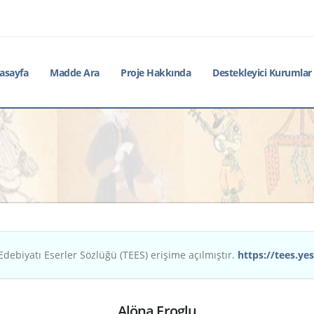
asayfa
Madde Ara
Proje Hakkında
Destekleyici Kurumlar
Edebiyatı Eserler Sözlüğü (TEES) erişime açılmıştır.
https://tees.yes
Alöna Eroglu