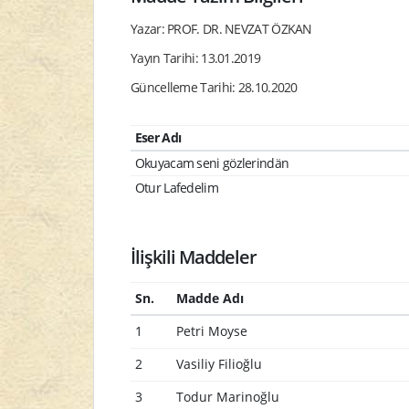
Yazar: PROF. DR. NEVZAT ÖZKAN
Yayın Tarihi: 13.01.2019
Güncelleme Tarihi: 28.10.2020
Eser Adı
Okuyacam seni gözlerindän
Otur Lafedelim
İlişkili Maddeler
Sn.
Madde Adı
1
Petri Moyse
2
Vasiliy Filioğlu
3
Todur Marinoğlu