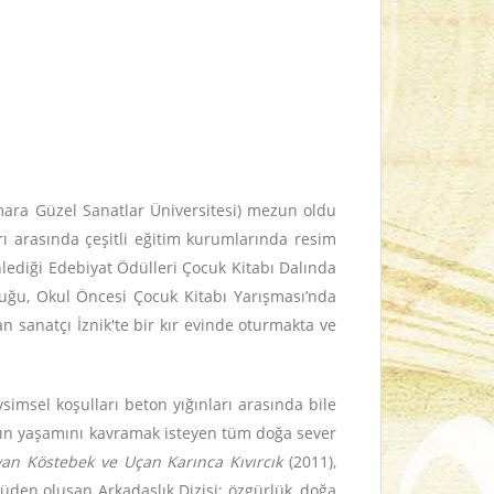
mara Güzel Sanatlar Üniversitesi) mezun oldu
ları arasında çeşitli eğitim kurumlarında resim
nlediği Edebiyat Ödülleri Çocuk Kitabı Dalında
lduğu, Okul Öncesi Çocuk Kitabı Yarışması’nda
n sanatçı İznik'te bir kır evinde oturmakta ve
imsel koşulları beton yığınları arasında bile
zın yaşamını kavramak isteyen tüm doğa sever
an Köstebek ve Uçan Karınca Kıvırcık
(2011),
yküden oluşan Arkadaşlık Dizisi; özgürlük, doğa