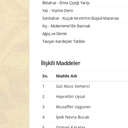
İlkbahar - Elma Çiçeği Yarışı
Yaz - Yüzme Dersi
Sonbahar - Küçük Kırıntı'nın Büyük Macerası
Kış - Mükemmel Bir Barınak
Ağaç ve Demir
Tavşan Kardeşler Tatilde
İlişkili Maddeler
Sn.
Madde Adı
1
Gül Abus Semerci
2
Hayrettin Uysal
3
Muzaffer Uyguner
4
İpek Nevra Bucak
5
Osman Karataş