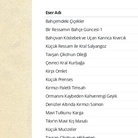
Eser Adı
Bahçemdeki Çiçekler
Bir Ressamın Bahçe Güncesi-1
Bahçıvan Köstebek ve Uçan Karınca Kıvırcık
Küçük Ressam ile Kral Salyangoz
Tavşan Çiko’nun Dileği
Çevreci Kral Kurbağa
Kirpi Omlet
Küçük Prenses
Kırmızı Paletli Timsah
Ormanını Kaybeden Kahverengi Geyik
Denizler Altında Kırmızı Somon
Mavi Tutkunu Karga
Tıkır'ın Mavi Kış Masalı
Küçük Mucizeler
Tavşan Çiko’nun Hikâyeleri