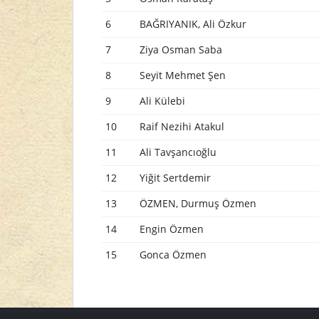
6
BAĞRIYANIK, Ali Özkur
7
Ziya Osman Saba
8
Seyit Mehmet Şen
9
Ali Külebi
10
Raif Nezihi Atakul
11
Ali Tavşancıoğlu
12
Yiğit Sertdemir
13
ÖZMEN, Durmuş Özmen
14
Engin Özmen
15
Gonca Özmen