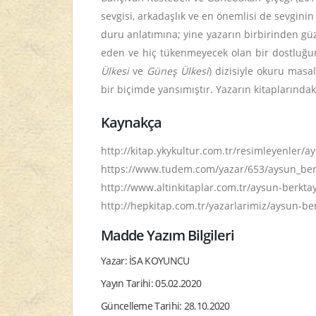
sevgisi, arkadaşlık ve en önemlisi de sevgin
duru anlatımına; yine yazarın birbirinden güz
eden ve hiç tükenmeyecek olan bir dostluğun
Ülkesi
ve
Güneş Ülkesi
) dizisiyle okuru masa
bir biçimde yansımıştır. Yazarın kitaplarındak
Kaynakça
http://kitap.ykykultur.com.tr/resimleyenler/a
https://www.tudem.com/yazar/653/aysun_berkt
http://www.altinkitaplar.com.tr/aysun-berktay
http://hepkitap.com.tr/yazarlarimiz/aysun-ber
Madde Yazım Bilgileri
Yazar: İSA KOYUNCU
Yayın Tarihi: 05.02.2020
Güncelleme Tarihi: 28.10.2020