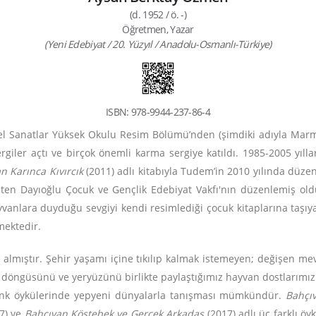
(d. 1952 / ö. -)
Öğretmen, Yazar
(Yeni Edebiyat / 20. Yüzyıl / Anadolu-Osmanlı-Türkiye)
ISBN: 978-9944-237-86-4
zel Sanatlar Yüksek Okulu Resim Bölümü’nden (şimdiki adıyla Mar
 sergiler açtı ve birçok önemli karma sergiye katıldı. 1985-2005 yıl
 Karınca Kıvırcık
(2011) adlı kitabıyla Tudem’in 2010 yılında düze
Gülten Dayıoğlu Çocuk ve Gençlik Edebiyat Vakfı'nın düzenlemiş o
yvanlara duyduğu sevgiyi kendi resimlediği çocuk kitaplarına taşıya
mektedir.
lmıştır. Şehir yaşamı içine tıkılıp kalmak istemeyen; değişen mevs
 döngüsünü ve yeryüzünü birlikte paylaştığımız hayvan dostlarımı
enk öykülerinde yepyeni dünyalarla tanışması mümkündür.
Bahçıv
7) ve
Bahçıvan Köstebek ve Gerçek Arkadaş
(2017) adlı üç farklı ö