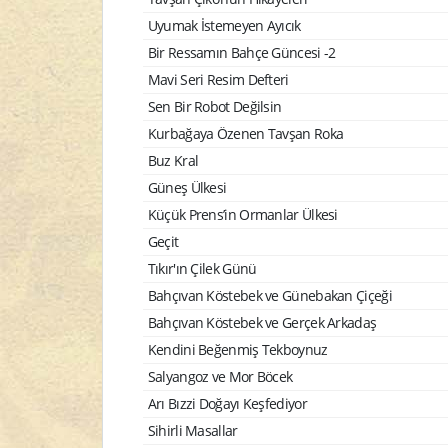
Uyumak İstemeyen Ayıcık
Bir Ressamın Bahçe Güncesi -2
Mavi Seri Resim Defteri
Sen Bir Robot Değilsin
Kurbağaya Özenen Tavşan Roka
Buz Kral
Güneş Ülkesi
Küçük Prens’in Ormanlar Ülkesi
Geçit
Tıkır'ın Çilek Günü
Bahçıvan Köstebek ve Günebakan Çiçeği
Bahçıvan Köstebek ve Gerçek Arkadaş
Kendini Beğenmiş Tekboynuz
Salyangoz ve Mor Böcek
Arı Bızzi Doğayı Keşfediyor
Sihirli Masallar