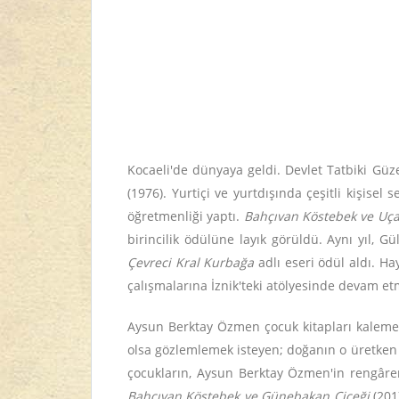
Kocaeli'de dünyaya geldi. Devlet Tatbiki Gü
(1976). Yurtiçi ve yurtdışında çeşitli kişisel
öğretmenliği yaptı.
Bahçıvan Köstebek ve Uçan
birincilik ödülüne layık görüldü. Aynı yıl, 
Çevreci Kral Kurbağa
adlı eseri ödül aldı. Ha
çalışmalarına İznik'teki atölyesinde devam et
Aysun Berktay Özmen çocuk kitapları kaleme a
olsa gözlemlemek isteyen; doğanın o üretken
çocukların, Aysun Berktay Özmen'in rengâr
Bahçıvan Köstebek ve Günebakan Çiçeği
(201