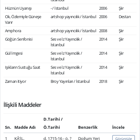
Hüznün Uyanışı
- / İstanbul
2006
Şiir
Ok, Özlemiyle Güneşe
artshop yayıncılık / İstanbul
2006
Destan
Varır
Amphora
artshop yayıncılık / İstanbul
2008
Şiir
Göğün Senfonisi
Ses ve İz Yayıncılık /
2014
Şiir
İstanbul
Gül İmgesi
Ses ve İz Yayıncılık /
2014
Şiir
İstanbul
Işıkların Sustuğu Saat
Ses ve İz Yayıncılık /
2014
Şiir
İstanbul
Zaman itiyor
Broy Yayınları / İstanbul
2018
Şiir
İlişkili Maddeler
D.Tarihi /
Sn.
Madde Adı
Ö.Tarihi
Benzerlik
İncele
1
KÂ’İL,
d. 1715-16 - ö. ?
Doğum Yeri
Görüntüle