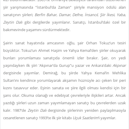
şiir yarışmasında “İstanbul’da Zaman” şiiriyle mansiyon ödülü alan
sanatçının şiirleri;
Berfin Bahar
,
Damar
,
Defne
,
İnsancıl
,
Şiir İkesi
,
Yaba
,
Zeytin Dalı
gibi dergilerde yayımlanır. Sanatçı, İstanbul’daki özel bir
bakımevinde yaşamını sürdürmektedir.
Şairin sanat hayatında amcasının oğlu, şair Orhan Tokuz’un tesiri
büyüktür. Tokuz’un Ahmet Haşim ve Yahya Kemal’den şiirler okuyarak
bunları yorumlaması sanatçıda önemli izler bırakır. Şair, on yedi
yaşındayken ilk şiiri 'Akpınar’da Gurup”u yazar ve Ankara’daki
Akpınar
dergisinde yayımlar. Demirağ, bu şiirde Yahya Kemal’in Mehlika
Sultan’ını kendince yorumlayarak akşamın hüznüyle acı çeken bir peri
kızını tasavvur eder. Eşinin sanata ve şiire ilgili olması kendisi için bir
şans olur. Okuma olanağı ve edebiyat çevreleriyle ilişkileri artar. Ancak
yazdığı şiirleri uzun zaman yayımlamayan sanatçı bu çevrelerden uzak
kalır. 1987’de
Zeytin Dalı
dergisinde şiirlerinin yeniden paylaşılmasıyla
cesaretlenen sanatçı 1993’te ilk şiir kitabı
Uçuk Saatlerim
’i yayımlar.