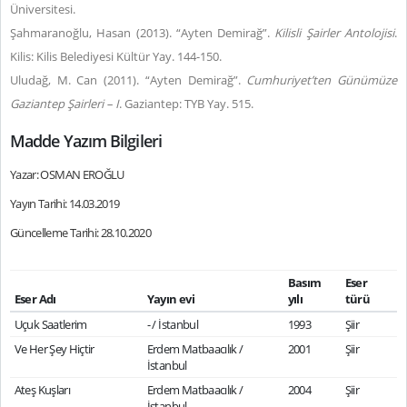
Üniversitesi.
Şahmaranoğlu, Hasan (2013). “Ayten Demirağ”.
Kilisli Şairler Antolojisi
.
Kilis: Kilis Belediyesi Kültür Yay. 144-150.
Uludağ, M. Can (2011). “Ayten Demirağ”.
Cumhuriyet’ten Günümüze
Gaziantep Şairleri – I
. Gaziantep: TYB Yay. 515.
Madde Yazım Bilgileri
Yazar: OSMAN EROĞLU
Yayın Tarihi: 14.03.2019
Güncelleme Tarihi: 28.10.2020
Basım
Eser
Eser Adı
Yayın evi
yılı
türü
Uçuk Saatlerim
- / İstanbul
1993
Şiir
Ve Her Şey Hiçtir
Erdem Matbaacılık /
2001
Şiir
İstanbul
Ateş Kuşları
Erdem Matbaacılık /
2004
Şiir
İstanbul