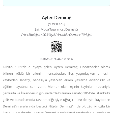
Ayten Demirağ
(d. 1931 / ö. -)
Şair, Moda Tasarımcısı, Desinatör
(Yeni Edebiyat / 20. Yüzyıl / Anadolu-Osmanlı-Türkiye)
ISBN: 978-9944-237-86-4
Kilis’te, 1931'de dünyaya gelen Ayten Demirağ, Hocazadeler olarak
bilinen köklü bir ailenin mensubudur. Beş yaşındayken annesini
kaybeden sanatçı, babasıyla yaşarken erken yaşlarda evlendirilir ve
eğitim hayatına son verir. Memur olan eşinin tayinleri nedeniyle
Şanlıurfa ve İskenderun gibi yerlerde bulunan sanatçı 1961'de İstanbul’a
gelir ve burada moda tasarımcılığı işiyle uğraşır. 1988'de eşini kaybeden
Demirağ’ın aralarında besteci Nilgün Demirağ’ın da olduğu iki oğlu bir
kızı bulunmaktadır. 2005'te Ümraniye Belediyesi tarafından düzenlenen