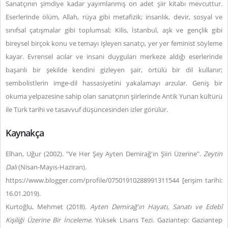
Sanatçının şimdiye kadar yayımlanmış on adet şiir kitabı mevcuttur.
Eserlerinde ölüm, Allah, rüya gibi metafizik; insanlık, devir, sosyal ve
sınıfsal çatışmalar gibi toplumsal; Kilis, İstanbul, aşk ve gençlik gibi
bireysel birçok konu ve temayı işleyen sanatçı, yer yer feminist söyleme
kayar. Evrensel acılar ve insani duyguları merkeze aldığı eserlerinde
başarılı bir şekilde kendini gizleyen şair, örtülü bir dil kullanır;
sembolistlerin imge-dil hassasiyetini yakalamayı arzular. Geniş bir
okuma yelpazesine sahip olan sanatçının şiirlerinde Antik Yunan kültürü
ile Türk tarihi ve tasavvuf düşüncesinden izler görülür.
Kaynakça
Elhan, Uğur (2002). "Ve Her Şey Ayten Demirağ'ın Şiiri Üzerine".
Zeytin
Dalı
(Nisan-Mayıs-Haziran)
.
https://www.blogger.com/profile/07501910288991311544 [erişim tarihi:
16.01.2019).
Kurtoğlu, Mehmet (2018).
Ayten Demirağ'ın Hayatı, Sanatı ve Edebî
Kişiliği Üzerine Bir İnceleme
. Yüksek Lisans Tezi. Gaziantep: Gaziantep