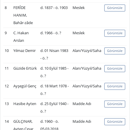
8
FERÎDE
d. 1837 - ö. 1903
Meslek
Görüntüle
HANIM,
Bahâr-zâde
9
C. Hakan
d. 1966 - ö. ?
Meslek
Görüntüle
Arslan
10
Yılmaz Demir
d. 01 Nisan 1983
Alan/Yüzyıl/Saha
Görüntüle
- ö. ?
11
Güzide Ertürk
d. 10 Eylül 1985 -
Alan/Yüzyıl/Saha
Görüntüle
ö. ?
12
Ayşegül Genç
d. 18 Mart 1978 -
Alan/Yüzyıl/Saha
Görüntüle
ö. ?
13
Hasibe Ayten
d. 25 Eylül 1940 -
Madde Adı
Görüntüle
ö. ?
14
GÜLÇINAR,
d. 1960 - ö.
Madde Adı
Görüntüle
Ayten Çınar
05.03.2018